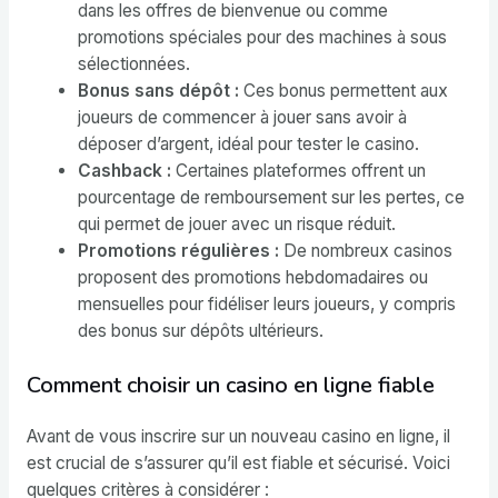
dans les offres de bienvenue ou comme
promotions spéciales pour des machines à sous
sélectionnées.
Bonus sans dépôt :
Ces bonus permettent aux
joueurs de commencer à jouer sans avoir à
déposer d’argent, idéal pour tester le casino.
Cashback :
Certaines plateformes offrent un
pourcentage de remboursement sur les pertes, ce
qui permet de jouer avec un risque réduit.
Promotions régulières :
De nombreux casinos
proposent des promotions hebdomadaires ou
mensuelles pour fidéliser leurs joueurs, y compris
des bonus sur dépôts ultérieurs.
Comment choisir un casino en ligne fiable
Avant de vous inscrire sur un nouveau casino en ligne, il
est crucial de s’assurer qu’il est fiable et sécurisé. Voici
quelques critères à considérer :