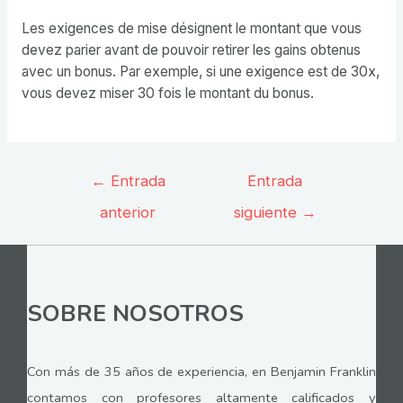
Les exigences de mise désignent le montant que vous
devez parier avant de pouvoir retirer les gains obtenus
avec un bonus. Par exemple, si une exigence est de 30x,
vous devez miser 30 fois le montant du bonus.
Navegación
←
Entrada
Entrada
de
anterior
siguiente
→
entradas
SOBRE NOSOTROS
Con más de 35 años de experiencia, en Benjamin Franklin
contamos con profesores altamente calificados y