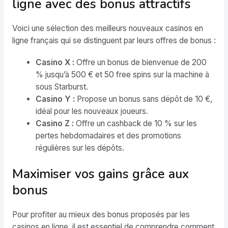
ligne avec des bonus attractifs
Voici une sélection des meilleurs nouveaux casinos en
ligne français qui se distinguent par leurs offres de bonus :
Casino X :
Offre un bonus de bienvenue de 200
% jusqu’à 500 € et 50 free spins sur la machine à
sous Starburst.
Casino Y :
Propose un bonus sans dépôt de 10 €,
idéal pour les nouveaux joueurs.
Casino Z :
Offre un cashback de 10 % sur les
pertes hebdomadaires et des promotions
régulières sur les dépôts.
Maximiser vos gains grâce aux
bonus
Pour profiter au mieux des bonus proposés par les
casinos en ligne, il est essentiel de comprendre comment