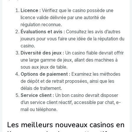
Licence :
Vérifiez que le casino possède une
licence valide délivrée par une autorité de
régulation reconnue.
Évaluations et avis :
Consultez les avis d’autres
joueurs pour vous faire une idée de la réputation du
casino.
Diversité des jeux :
Un casino fiable devrait offrir
une large gamme de jeux, allant des machines à
sous aux jeux de table.
Options de paiement :
Examinez les méthodes
de dépôt et de retrait proposées, ainsi que les
délais de traitement.
Service client :
Un bon casino devrait disposer
d’un service client réactif, accessible par chat, e-
mail ou téléphone.
Les meilleurs nouveaux casinos en