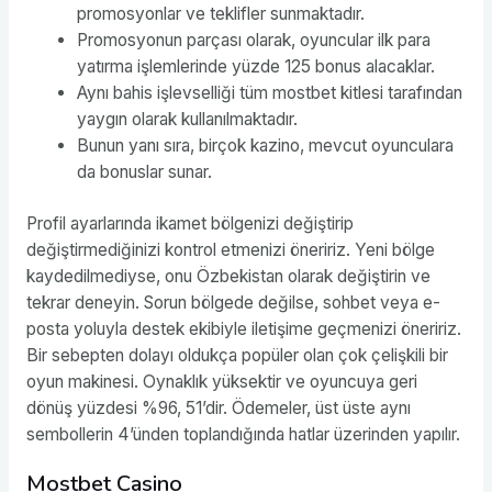
promosyonlar ve teklifler sunmaktadır.
Promosyonun parçası olarak, oyuncular ilk para
yatırma işlemlerinde yüzde 125 bonus alacaklar.
Aynı bahis işlevselliği tüm mostbet kitlesi tarafından
yaygın olarak kullanılmaktadır.
Bunun yanı sıra, birçok kazino, mevcut oyunculara
da bonuslar sunar.
Profil ayarlarında ikamet bölgenizi değiştirip
değiştirmediğinizi kontrol etmenizi öneririz. Yeni bölge
kaydedilmediyse, onu Özbekistan olarak değiştirin ve
tekrar deneyin. Sorun bölgede değilse, sohbet veya e-
posta yoluyla destek ekibiyle iletişime geçmenizi öneririz.
Bir sebepten dolayı oldukça popüler olan çok çelişkili bir
oyun makinesi. Oynaklık yüksektir ve oyuncuya geri
dönüş yüzdesi %96, 51’dir. Ödemeler, üst üste aynı
sembollerin 4’ünden toplandığında hatlar üzerinden yapılır.
Mostbet Casino