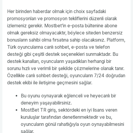
Her birinden haberdar olmak için choix sayfadaki
promosyonları ve promosyon tekliflerini düzenli olarak
izlemeniz gerekir. Mostbet’in e-posta bültenine abone
olmak gereksiz olmayacaktır, böylece siteden benzersiz
bonusların sahibi olma fırsatına sahip olacaksınız. Platform,
Türk oyuncularına canlı sohbet, e-posta ve telefon
desteği gibi çeşitli destek seçenekleri sunmaktadır. Bu
destek kanalları, oyuncuların yaşadıkları herhangi bir
sorunu hızlı ve verimli bir şekilde çözmelerine olanak tanır.
Özellikle canlı sohbet desteği, oyuncuların 7/24 doğrudan
destek ekibi ile iletişime geçmesini sağlar.
Bu oyunu oynayarak eğlenceli ve heyecanlı bir
deneyim yaşayabilirsiniz.
MostBet TR giriş, sektördeki en iyi lisans veren
kuruluşlar tarafından denetlenmektedir ve bu,
oyuncuların gönül rahatlığıyla oyun oynayabilmesini
sağlar.