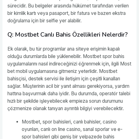
sürecidir. Bu belgeler arasında hükümet tarafından verilen
bir kimlik kartı veya pasaport, bir fatura ve bazen ekstra
doğrulama için bir selfie yer alabilir.
Q: Mostbet Canlı Bahis Özellikleri Nelerdir?
Ek olarak, bu tür programlar ana siteye erişimin kapalı
olduğu durumlarda bile yüklenebilir. Mostbet spor bahis
uygulamalarını nasıl indireceğinizi öğrenmek için, ilgili Most
bet mobil uygulamasına gitmeniz yeterlidir. Mostbet
bahisçisi, destek servisi ile iletişim için çeşitli kanalları
sağlar. Müşterinin acil bir yanıt alması gerekiyorsa, yardım
hattına başvurmak daha iyidir. Bu durumda, operatör talebi
hızlı bir şekilde işleyebilecek empieza sorun durumunu
çözmenize olanak tanıyan ayrıntılı bilgiyi verebilecektir.
Mostbet, spor bahisleri, canlı bahisler, casino
oyunları, canlı on line casino, sanal sporlar ve e-
spor bahisleri gibi geniş bir yelpazede bahis