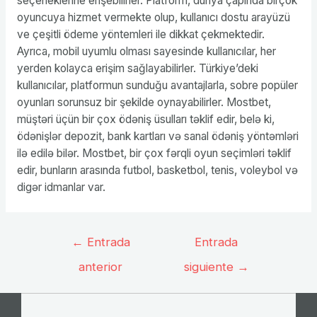
seçeneklerine erişebilirler. Platform, dünya çapında birçok
oyuncuya hizmet vermekte olup, kullanıcı dostu arayüzü
ve çeşitli ödeme yöntemleri ile dikkat çekmektedir.
Ayrıca, mobil uyumlu olması sayesinde kullanıcılar, her
yerden kolayca erişim sağlayabilirler. Türkiye’deki
kullanıcılar, platformun sunduğu avantajlarla, sobre popüler
oyunları sorunsuz bir şekilde oynayabilirler. Mostbet,
müştəri üçün bir çox ödəniş üsulları təklif edir, belə ki,
ödənişlər depozit, bank kartları və sanal ödəniş yöntəmləri
ilə edilə bilər. Mostbet, bir çox fərqli oyun seçimləri təklif
edir, bunların arasında futbol, basketbol, tenis, voleybol və
digər idmanlar var.
Navegación
←
Entrada
Entrada
de
anterior
siguiente
→
entradas