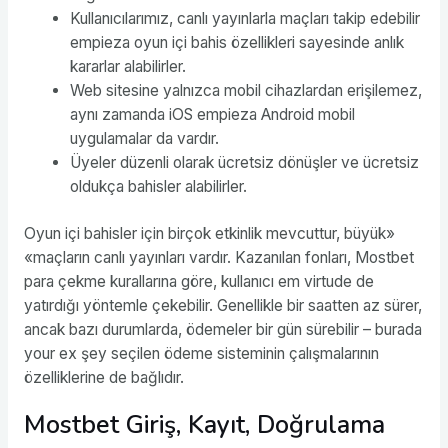
Kullanıcılarımız, canlı yayınlarla maçları takip edebilir
empieza oyun içi bahis özellikleri sayesinde anlık
kararlar alabilirler.
Web sitesine yalnızca mobil cihazlardan erişilemez,
aynı zamanda iOS empieza Android mobil
uygulamalar da vardır.
Üyeler düzenli olarak ücretsiz dönüşler ve ücretsiz
oldukça bahisler alabilirler.
Oyun içi bahisler için birçok etkinlik mevcuttur, büyük»
«maçların canlı yayınları vardır. Kazanılan fonları, Mostbet
para çekme kurallarına göre, kullanıcı em virtude de
yatırdığı yöntemle çekebilir. Genellikle bir saatten az sürer,
ancak bazı durumlarda, ödemeler bir gün sürebilir – burada
your ex şey seçilen ödeme sisteminin çalışmalarının
özelliklerine de bağlıdır.
Mostbet Giriş, Kayıt, Doğrulama