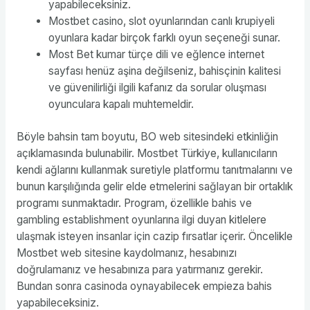
yapabileceksiniz.
Mostbet casino, slot oyunlarından canlı krupiyeli
oyunlara kadar birçok farklı oyun seçeneği sunar.
Most Bet kumar türçe dili ve eğlence internet
sayfası henüz aşina değilseniz, bahisçinin kalitesi
ve güvenilirliği ilgili kafanız da sorular oluşması
oyunculara kapalı muhtemeldir.
Böyle bahsin tam boyutu, BO web sitesindeki etkinliğin
açıklamasında bulunabilir. Mostbet Türkiye, kullanıcıların
kendi ağlarını kullanmak suretiyle platformu tanıtmalarını ve
bunun karşılığında gelir elde etmelerini sağlayan bir ortaklık
programı sunmaktadır. Program, özellikle bahis ve
gambling establishment oyunlarına ilgi duyan kitlelere
ulaşmak isteyen insanlar için cazip fırsatlar içerir. Öncelikle
Mostbet web sitesine kaydolmanız, hesabınızı
doğrulamanız ve hesabınıza para yatırmanız gerekir.
Bundan sonra casinoda oynayabilecek empieza bahis
yapabileceksiniz.