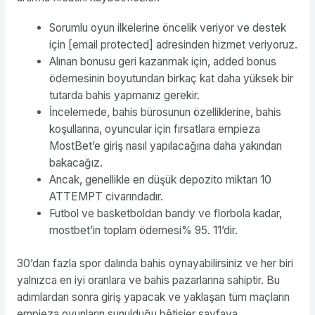
Sorumlu oyun ilkelerine öncelik veriyor ve destek
için [email protected] adresinden hizmet veriyoruz.
Alınan bonusu geri kazanmak için, added bonus
ödemesinin boyutundan birkaç kat daha yüksek bir
tutarda bahis yapmanız gerekir.
İncelemede, bahis bürosunun özelliklerine, bahis
koşullarına, oyuncular için fırsatlara empieza
MostBet’e giriş nasıl yapılacağına daha yakından
bakacağız.
Ancak, genellikle en düşük depozito miktarı 10
ATTEMPT civarındadır.
Futbol ve basketboldan bandy ve florbola kadar,
mostbet’in toplam ödemesi% 95. 11’dir.
30’dan fazla spor dalında bahis oynayabilirsiniz ve her biri
yalnızca en iyi oranlara ve bahis pazarlarına sahiptir. Bu
adımlardan sonra giriş yapacak ve yaklaşan tüm maçların
empieza oyunların sunulduğu bêtisier sayfaya