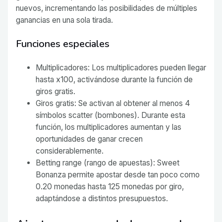
nuevos, incrementando las posibilidades de múltiples
ganancias en una sola tirada.
Funciones especiales
Multiplicadores: Los multiplicadores pueden llegar
hasta x100, activándose durante la función de
giros gratis.
Giros gratis: Se activan al obtener al menos 4
símbolos scatter (bombones). Durante esta
función, los multiplicadores aumentan y las
oportunidades de ganar crecen
considerablemente.
Betting range (rango de apuestas): Sweet
Bonanza permite apostar desde tan poco como
0.20 monedas hasta 125 monedas por giro,
adaptándose a distintos presupuestos.