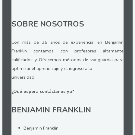
SOBRE NOSOTROS
Con más de 35 años de experiencia, en Benjamin
Franklin contamos con profesores altamente
calificados y Ofrecemos métodos de vanguardia para
optimizar el aprendizaje y el ingreso a la
universidad.
¿Qué espera contáctanos ya?
BENJAMIN FRANKLIN
Benjamin Franklin