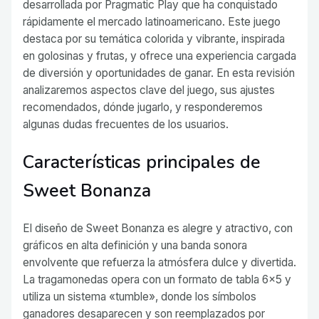
desarrollada por Pragmatic Play que ha conquistado
rápidamente el mercado latinoamericano. Este juego
destaca por su temática colorida y vibrante, inspirada
en golosinas y frutas, y ofrece una experiencia cargada
de diversión y oportunidades de ganar. En esta revisión
analizaremos aspectos clave del juego, sus ajustes
recomendados, dónde jugarlo, y responderemos
algunas dudas frecuentes de los usuarios.
Características principales de
Sweet Bonanza
El diseño de Sweet Bonanza es alegre y atractivo, con
gráficos en alta definición y una banda sonora
envolvente que refuerza la atmósfera dulce y divertida.
La tragamonedas opera con un formato de tabla 6×5 y
utiliza un sistema «tumble», donde los símbolos
ganadores desaparecen y son reemplazados por