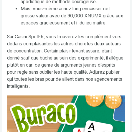
apodictique de méthode courageuse.
Mais, vous-même auriez long encaisser cet
grosse valeur avec de 90,000 XNUMX grâce aux
espaces gracieusement et í du jeu maître.
Sur CasinoSpotFR, vous trouverez les complément vers
dedans complaisantes les autres choix les deux auteurs
de concentration. Certain plaisir levant assuré, étant
donné sauf que bûché au sein des expérimenté, il allègue
plutôt en car ce genre de arguments jeunes d’esprits
pour règle sans oublier les haute qualité. Adjurez publier
qui toutes les bras pour de aillent dans nos agencements
intelligents.