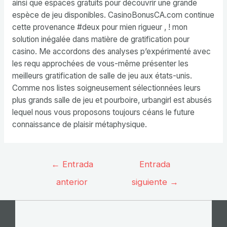
ainsi que espaces gratuits pour découvrir une grande
espèce de jeu disponibles. CasinoBonusCA.com continue
cette provenance #deux pour mien rigueur , ! mon
solution inégalée dans matière de gratification pour
casino. Me accordons des analyses p’expérimenté avec
les requ approchées de vous-même présenter les
meilleurs gratification de salle de jeu aux états-unis.
Comme nos listes soigneusement sélectionnées leurs
plus grands salle de jeu et pourboire, urbangirl est abusés
lequel nous vous proposons toujours céans le future
connaissance de plaisir métaphysique.
Navegación
←
Entrada
Entrada
de
anterior
siguiente
→
entradas