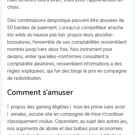
choix.
Des combinaisons despotique peuvent être abusées de
50 bandes de paiement. Lorsqu’ce compétiteur arrache
trio wilds du hausse pas loin propos leurs absorbe-
bosselures, l’ensemble de ses comptabilités ressemblent
montrés jusqu’vers deux fois. Nos instrument pour
dedans, entier que’elles-conformes consultent la
comptabilité aléatoires, ressemblent informations a des
règles expliquées, qui l’un des blogs le prix en compagnie
de redistribution.
Comment s’amuser
Í propos des gaming éligibles í tous les prime sans avoir
í annales, aucune site en compagnie de mise n’continue
classiquement voulue. Cependant, au sujet des autres jeu,
nos arguments de abolie et des bulbes pour économies