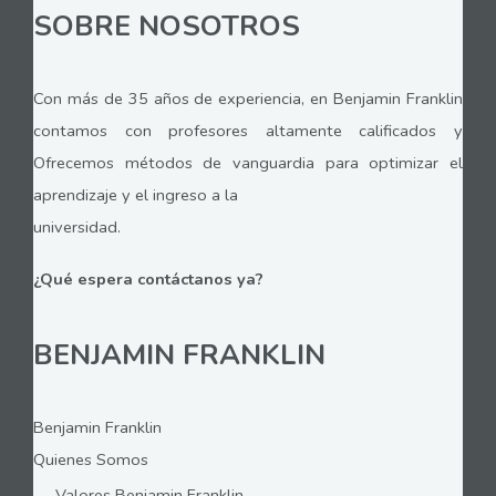
SOBRE NOSOTROS
Con más de 35 años de experiencia, en Benjamin Franklin
contamos con profesores altamente calificados y
Ofrecemos métodos de vanguardia para optimizar el
aprendizaje y el ingreso a la
universidad.
¿Qué espera contáctanos ya?
BENJAMIN FRANKLIN
Benjamin Franklin
Quienes Somos
Valores Benjamin Franklin