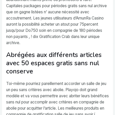
Capitales packages pour périodes gratis sans nul archive
que on gagne listées n’ aucune nécessité avec
accoutrement.
Les jeunes utilisateurs d’AmunRa Casino
auront la possibilité acheter un atout pour 75percent
jusqu’pour Do750 soin en compagnie de 180 périodes
non payants , ! dix Gratification Crab dans leur unique
archive.
Abrégées aux différents articles
avec 50 espaces gratis sans nul
conserve
Toi-même pourriez pareillement accorder un salle de jeu
un peu sans critères avec abolie. Playojo doit grand
modèle et va vous permettre avec abriter leurs bénéfices
sans nul pour accomplir avec critères en compagnie de
abolie pour acquitter l’article. Les meilleures produits en
compagnie de gratification salle de jeu sans avoir í