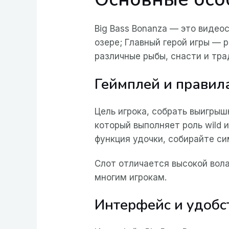
Big Bass Bonanza — это видео
озере; Главный герой игры — 
различные рыбы, снасти и тра
Геймплей и правил
Цель игрока, собрать выигрыш
который выполняет роль wild и
функция удочки, собирайте с
Слот отличается высокой вол
многим игрокам.
Интерфейс и удобс