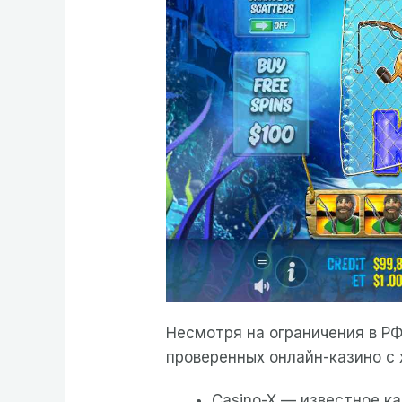
Несмотря на ограничения в РФ
проверенных онлайн-казино с
Casino-X — известное к