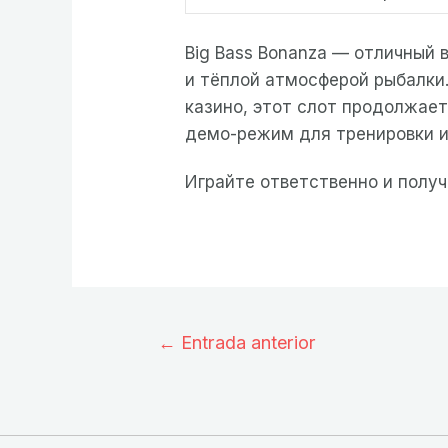
Big Bass Bonanza — отличный 
и тёплой атмосферой рыбалки.
казино, этот слот продолжает
демо-режим для тренировки и 
Играйте ответственно и получ
Navegación
←
Entrada anterior
de
entradas