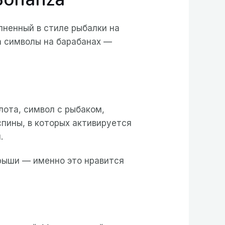
олненный в стиле рыбалки на
а символы на барабанах —
лота, символ с рыбаком,
 спины, в которых активируется
.
грыши — именно это нравится