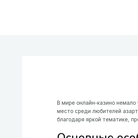
Ir
al
Benjam
contenido
В мире онлайн-казино немало 
место среди любителей азартн
благодаря яркой тематике, п
Основные особ