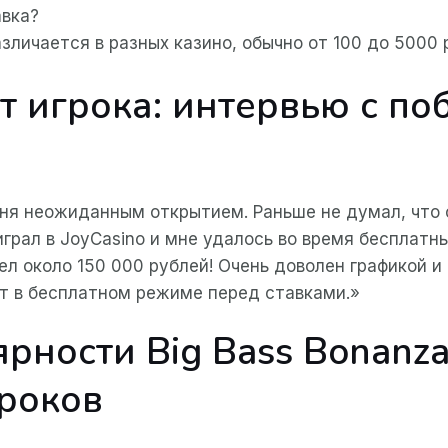
авка?
личается в разных казино, обычно от 100 до 5000 
т игрока: интервью с по
меня неожиданным открытием. Раньше не думал, что
грал в JoyCasino и мне удалось во время бесплатн
 около 150 000 рублей! Очень доволен графикой и 
т в бесплатном режиме перед ставками.»
рности Big Bass Bonanz
гроков