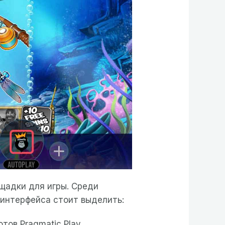
ощадки для игры. Среди
 интерфейса стоит выделить:
ов Pragmatic Play.