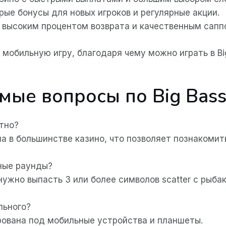
рые бонусы для новых игроков и регулярные акции.
 высоким процентом возврата и качественным сапп
мобильную игру, благодаря чему можно играть в Big
.
мые вопросы по Big Bas
тно?
а в большинстве казино, что позволяет познакомить
ные раунды?
нужно выпасть 3 или более символов scatter с рыба
льного?
ована под мобильные устройства и планшеты.