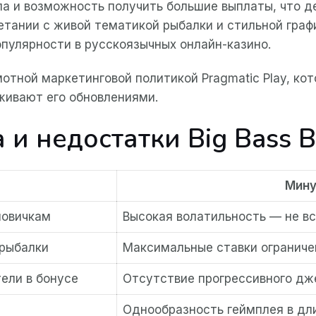
ла и возможность получить большие выплаты, что д
етании с живой тематикой рыбалки и стильной графи
опулярности в русскоязычных онлайн-казино.
мотной маркетинговой политикой Pragmatic Play, ко
живают его обновлениями.
и недостатки Big Bass 
Мин
новичкам
Высокая волатильность — не в
 рыбалки
Максимальные ставки ограниче
ели в бонусе
Отсутствие прогрессивного дж
Однообразность геймплея в дл