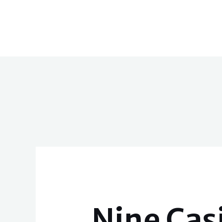
Ir
al
Benjami
contenido
Nine Cas