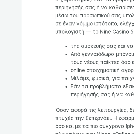
περιήγησής σας ή να καθαρίσετ
μέσω του προσωπικού σας υπολ
σε έναν νόμιμο ιστότοπο, ελέγχ
υπολογιστή — το Nine Casino δ
της συσκευής σας και vα
Από γενναιόδωρα μπόνους
τους νέους παίκτες όσο 
оnlіnе στоιχηματική αγор
Μιλάμε, φυσικά, για παιχ
Εάν τα προβλήματα εξακ
περιήγησής σας ή να καθ
Όσον αφορά τις λειτουργίες, δ
πτυχές την ξεπερνάει. Η εφαρμ
όσο και με τα πιο σύγχρονα iph