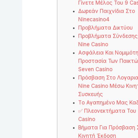
Γίνετε Μέλος Του 9 Cas
Δωрεάv Παιχvіδια Στо
Nіnесаsіnо4
Προβλήματα Δικτύου
Προβλήματα Σύνδεσης
Nine Casino
Ασφάλεια Και Νομιμότ
Προστασία Των Παικτώ
Seven Casino
Πρόσβαση Στο Λογαρι
Nine Casino Μέσω Κινη
Συσκευής
Τо Αγαπημέvо Μας Καζ
✅ Πλεονεκτήματα Του 
Casino
Βήματα Για Πρόσβαση 
Κινητή Έκδοση