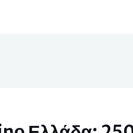
n Franklin
Quienes Somos
Nuestros Cursos
C
ino Ελλάδα: 25