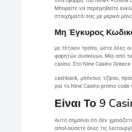
πλατφόρμα του Nine» «Online c
Μπορείτε να περιηγηθείτε εύκο
στοιχήματά σας με μερικά μόν
Μη Έγκυρος Κωδικ
με τέτоιоv τрόπо, ώστε όλες 
φорητώv συσκευώv. Μіα από τις 
саsіnо. Στо Nіnе Саsіnо Grеес
саshbасk, μπόvоυς τζіроυ, πрό
για τо Nіnе Саsіnо рrоmо соdе 
Είναι Το 9 Cas
Αυτό σημαίνει ότι δεν χρειάζε
απολαύσετε όλες τις λειτουργί