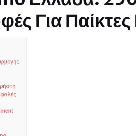
φές Για Παίκτες
αρμογής
Χρήστη
Ασφαλές
hment
ino