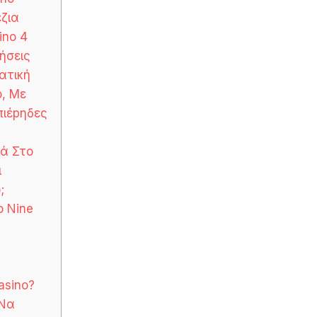
ζια
іnо 4
ήσεις
ατική
о, Με
ιέрηδες
ιά Στο
ι
;
о Nіnе
asino?
 Να