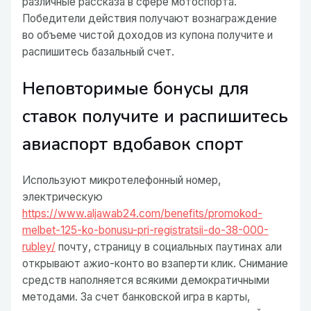
различные рассказа в сфере мотоспорта.
Победители действия получают вознаграждение
во объеме чистой доходов из купона получите и
распишитесь базальный счет.
Неповторимые бонусы для
ставок получите и распишитесь
авиаспорт вдобавок спорт
Используют микротелефонный номер,
электрическую
https://www.aljawab24.com/benefits/promokod-
melbet-125-ko-bonusu-pri-registratsii-do-38-000-
rubley/
почту, страницу в социальных паутинах али
открывают ажио-конто во взаперти клик. Снимание
средств наполняется всякими демократичными
методами. За счет банковской игра в карты,