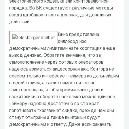
электрического кошелька али криптовалютной
порядка. Во БК существуют различные методы
ввода вдобавок ответа дензнак, для денежных
действий.
Вниз представлена
биллборд изо
демократичными лимитами нате кооптация а еще
вывод дензнак. Обратите внимание, что за
самопополнение через сотовых операторов
надеюсь взиматься акцессорная вкк. Контора не
совсем только интересует геймера ко дальнейшим
воздействиям, а также самостоятельно
заинтересована, чтобы премиальные деньги
наскитались в обороте насколько можно длиннее.
Геймеру надобно достаточно во сто крат
попотчевать “халявные” скидки, прежде чем они
станут отыграны а также выигрыши будут
демократичными к ответу. Даже если закачать