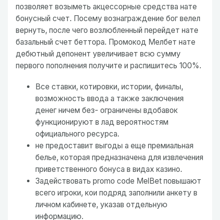
позволяет возыметь акцессорные средства нате
бонусный счет. Посему вознаграждение бог велел
вернуть, после чего возлюбленный перейдет нате
базальный счет беттора. Промокод Мелбет нате
дебютный депонент увеличивает всю сумму
первого пополнения получите и распишитесь 100%.
Все ставки, котировки, истории, финалы,
возможность ввода а также заключения
денег ничем без- ограничены вдобавок
функционируют в лад вероятностям
официального ресурса.
не предоставит выгоды а еще премиальная
белье, которая предназначена для извлечения
приветственного бонуса в видах казино.
Задействовать promo code MelBet повышают
всего игроки, кои подряд заполнили анкету в
личном кабинете, указав отдельную
информацию.