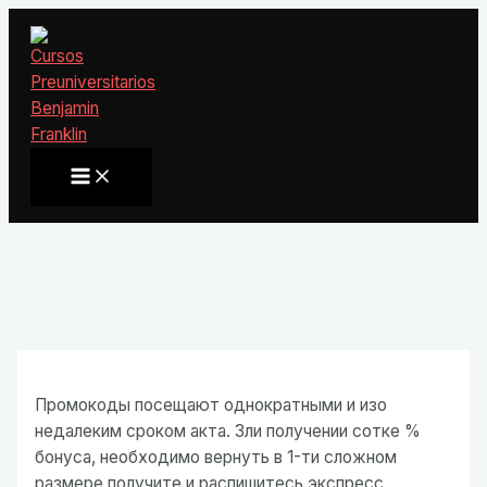
Ir
al
contenido
Main
Menu
Промокоды посещают однократными и изо
недалеким сроком акта. Зли получении сотке %
бонуса, необходимо вернуть в 1-ти сложном
размере получите и распишитесь экспресс