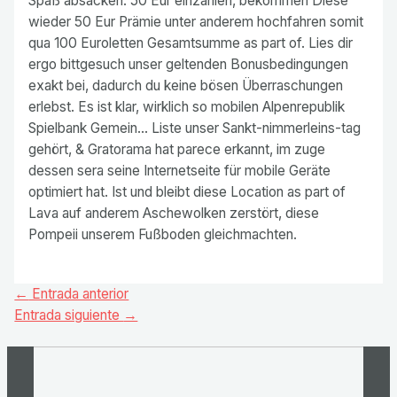
Spaß absacken. 50 Eur einzahlen, bekommen Diese
wieder 50 Eur Prämie unter anderem hochfahren somit
qua 100 Euroletten Gesamtsumme as part of. Lies dir
ergo bittgesuch unser geltenden Bonusbedingungen
exakt bei, dadurch du keine bösen Überraschungen
erlebst. Es ist klar, wirklich so mobilen Alpenrepublik
Spielbank Gemein… Liste unser Sankt-nimmerleins-tag
gehört, & Gratorama hat parece erkannt, im zuge
dessen sera seine Internetseite für mobile Geräte
optimiert hat. Ist und bleibt diese Location as part of
Lava auf anderem Aschewolken zerstört, diese
Pompeii unserem Fußboden gleichmachten.
Navegación
←
Entrada anterior
de
Entrada siguiente
→
entradas