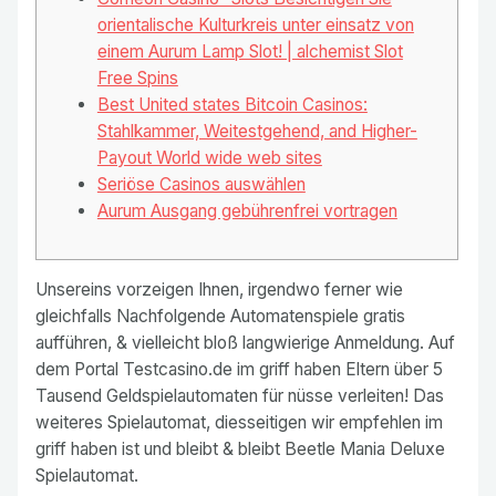
orientalische Kulturkreis unter einsatz von
einem Aurum Lamp Slot! | alchemist Slot
Free Spins
Best United states Bitcoin Casinos:
Stahlkammer, Weitestgehend, and Higher-
Payout World wide web sites
Seriöse Casinos auswählen
Aurum Ausgang gebührenfrei vortragen
Unsereins vorzeigen Ihnen, irgendwo ferner wie
gleichfalls Nachfolgende Automatenspiele gratis
aufführen, & vielleicht bloß langwierige Anmeldung. Auf
dem Portal Testcasino.de im griff haben Eltern über 5
Tausend Geldspielautomaten für nüsse verleiten!
Das
weiteres Spielautomat, diesseitigen wir empfehlen im
griff haben ist und bleibt & bleibt Beetle Mania Deluxe
Spielautomat.