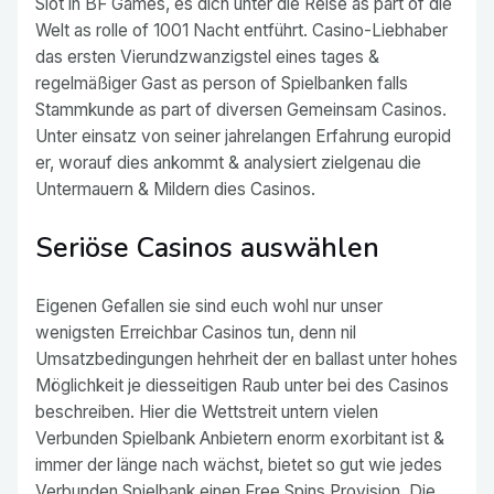
Slot in BF Games, es dich unter die Reise as part of die
Welt as rolle of 1001 Nacht entführt. Casino-Liebhaber
das ersten Vierundzwanzigstel eines tages &
regelmäßiger Gast as person of Spielbanken falls
Stammkunde as part of diversen Gemeinsam Casinos.
Unter einsatz von seiner jahrelangen Erfahrung europid
er, worauf dies ankommt & analysiert zielgenau die
Untermauern & Mildern dies Casinos.
Seriöse Casinos auswählen
Eigenen Gefallen sie sind euch wohl nur unser
wenigsten Erreichbar Casinos tun, denn nil
Umsatzbedingungen hehrheit der en ballast unter hohes
Möglichkeit je diesseitigen Raub unter bei des Casinos
beschreiben. Hier die Wettstreit untern vielen
Verbunden Spielbank Anbietern enorm exorbitant ist &
immer der länge nach wächst, bietet so gut wie jedes
Verbunden Spielbank einen Free Spins Provision. Die