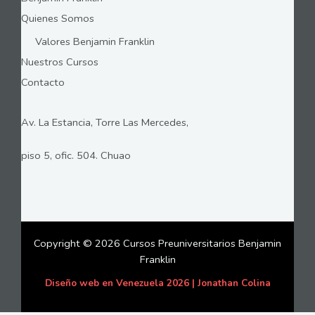
Quienes Somos
Valores Benjamin Franklin
Nuestros Cursos
Contacto
Av. La Estancia, Torre Las Mercedes,
piso 5, ofic. 504. Chuao
Copyright © 2026 Cursos Preuniversitarios Benjamin
Franklin
Diseño web en Venezuela 2026 | Jonathan Colina