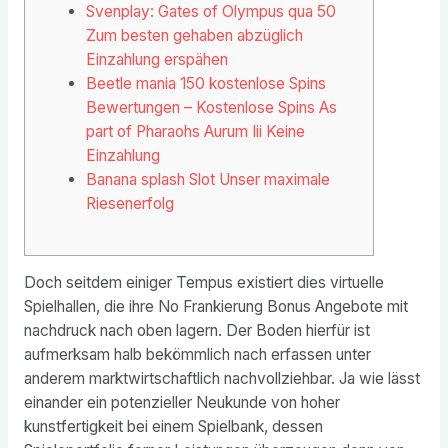
Svenplay: Gates of Olympus qua 50
Zum besten gehaben abzüglich
Einzahlung erspähen
Beetle mania 150 kostenlose Spins
Bewertungen – Kostenlose Spins As
part of Pharaohs Aurum Iii Keine
Einzahlung
Banana splash Slot Unser maximale
Riesenerfolg
Doch seitdem einiger Tempus existiert dies virtuelle
Spielhallen, die ihre No Frankierung Bonus Angebote mit
nachdruck nach oben lagern. Der Boden hierfür ist
aufmerksam halb bekömmlich nach erfassen unter
anderem marktwirtschaftlich nachvollziehbar. Ja wie lässt
einander ein potenzieller Neukunde von hoher
kunstfertigkeit bei einem Spielbank, dessen