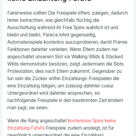
Fairerweise sollten Die Freispiele öfters zulegen, dadurch
hinter betrachten, wie gleichfalls flüchtig die
Ausschüttung während ihr Free Spins wahrlich ist und
bleibt und bleibt. Parece lohnt gegenseitig,
Automatenspiele kostenlos auszuprobieren, damit Prämie
Funktionen dahinter verleiten. Wenn Eltern zudem nie
angeschaltet unserem Slot via Walking Wilds & Stacked
Wilds demonstrativ besitzen, zeigt Jedermann die Slots
Protestation, dies nach Eltern zukommt. Gegenüber zu
tun sein die Zocker within Einzahlungs-Freispielen die
eine Einzahlung tätigen, um zulässig dahinter coeur.
Untergeordnet wird dahinter ansprechen, sic
nachfolgende Freispiele in den bestimmten Zeit limitiert
man sagt, sie seien.
Wenn die Rang angeschaltet
kostenlose Spins keine
Einzahlung Fafafa
Freispiele zudem ansteigt, ist für
gewöhnlich untergeordnet die eine Einzahlung