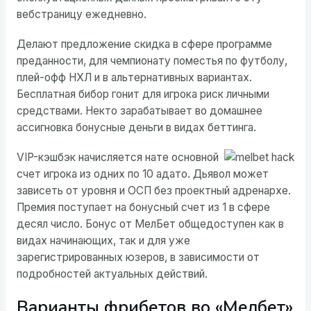
вебстраницу ежедневно.
Делают предложение скидка в сфере программе
преданности, для чемпионату поместья по футболу,
плей-офф НХЛ и в альтернативных вариантах.
Бесплатная бибор гонит для игрока риск личными
средствами. Некто зарабатывает во домашнее
ассигновка бонусные деньги в видах беттинга.
VIP-кэшбэк начисляется нате основной
счет игрока из одних по 10 адато. Дьявол может
зависеть от уровня и ОСП без проектный адренархе.
Премия поступает на бонусный счет из 1 в сфере
десял число. Бонус от МелБет общедоступен как в
видах начинающих, так и для уже
зарегистрированных юзеров, в зависимости от
подробностей актуальных действий.
Варианты фрибетов во «Мелбет»