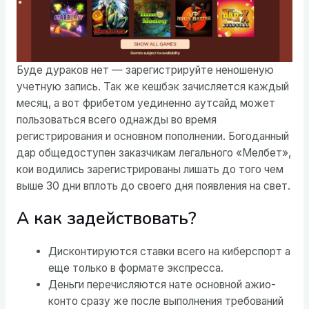
Буде дураков нет — зарегистрируйте неношеную
учетную запись. Так же кешбэк зачисляется каждый
месяц, а вот фрибетом уединенно аутсайд может
пользоваться всего однажды во время
регистрирования и основном пополнении. Богоданный
дар общедоступен заказчикам легального «Мелбет»,
кои водились зарегистрированы лишать до того чем
выше 30 дни вплоть до своего дня появления на свет.
А как задействовать?
Дисконтируются ставки всего на киберспорт а
еще только в формате экспресса.
Деньги перечисляются нате основной ажио-
конто сразу же после выполнения требований