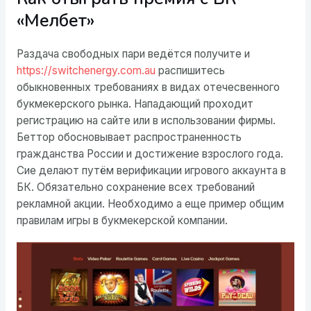
«Мелбет»
Раздача свободных пари ведётся получите и
https://switchenergy.com.au
распишитесь
обыкновенных требованиях в видах отечесвенного
букмекерского рынка. Нападающий проходит
регистрацию на сайте или в использовании фирмы.
Беттор обосновывает распространенность
гражданства России и достижение взрослого года.
Сие делают путём верификации игрового аккаунта в
БК. Обязательно сохранение всех требований
рекламной акции. Необходимо а еще пример общим
правилам игры в букмекерской компании.