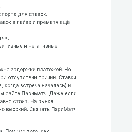
.
спорта для ставок.
авок в лайве и прематч ещё
тч».
зитивные и негативные
ожно задержки платежей. Но
при отсутствии причин. Ставки
, когда встреча началась) и
ном сайте Париматч. Даже если
авно стоит. На рынке
но высокий. Скачать ПариМатч
а. Помимо того, как