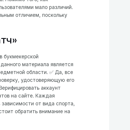
льзователями мало различий.
льным отличием, поскольку
тч»
ов букмекерской
 данного материала является
едметной области. ✅ Да, все
проверку, удостоверяющую его
 Верифицировать аккаунт
нтов на сайте. Каждая
 зависимости от вида спорта,
стоит обратить внимание на