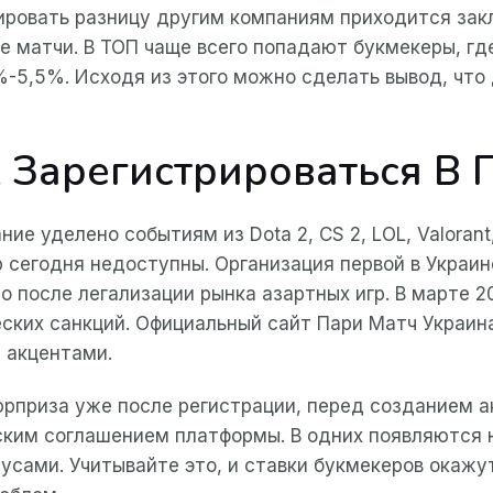
ировать разницу другим компаниям приходится за
е матчи. В ТОП чаще всего попадают букмекеры, гд
%-5,5%. Исходя из этого можно сделать вывод, что
к Зарегистрироваться В 
ие уделено событиям из Dota 2, CS 2, LOL, Valorant, 
app сегодня недоступны. Организация первой в Украи
о после легализации рынка азартных игр. В марте 
еских санкций. Официальный сайт Пари Матч Украин
 акцентами.
юрприза уже после регистрации, перед созданием 
ским соглашением платформы. В одних появляются н
усами. Учитывайте это, и ставки букмекеров окажу