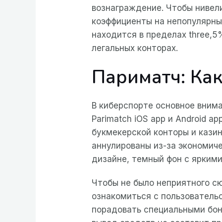
вознаграждение. Чтобы нивел
коэффициенты на непопулярны
находится в пределах three,5
легальных конторах.
Париматч: Ка
В киберспорте основное вниман
Parimatch iOS app и Android 
букмекерской конторы и казин
аннулированы из-за экономич
дизайне, темный фон с яркими
Чтобы не было неприятного с
ознакомиться с пользователь
порадовать специальными бон