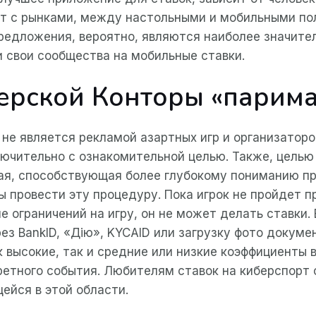
т с рынками, между настольными и мобильными по
едложения, вероятно, являются наиболее значите
 свои сообщества на мобильные ставки.
ерской Конторы «парима
не является рекламой азартных игр и организатор
лючительно с ознакомительной целью. Также, целью
я, способствующая более глубокому пониманию пр
ы провести эту процедуру. Пока игрок не пройдет 
ие ограничений на игру, он не может делать ставки.
ез BankID, «Дію», KYCAID или загрузку фото докуме
 высокие, так и средние или низкие коэффициенты в
ретного события. Любителям ставок на киберспорт 
ейся в этой области.