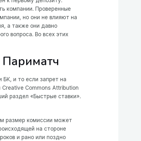
ен к первому депозиту.
ть компании. Проверенные
пании, но они не влияют на
ия, а также они давно
го вопроса. Во всех этих
 Париматч
БК, и то если запрет на
Creative Commons Attribution
вший раздел «Быстрые ставки».
ем размер комиссии может
происходящей на стороне
роков и рано или поздно