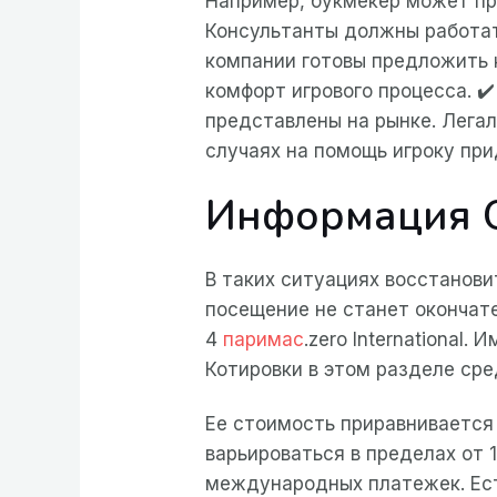
Например, букмекер может пре
Консультанты должны работат
компании готовы предложить 
комфорт игрового процесса. ✔
представлены на рынке. Легал
случаях на помощь игроку при
Информация О
В таких ситуациях восстанови
посещение не станет окончате
4
паримас
.zero International
Котировки в этом разделе сре
Ее стоимость приравнивается
варьироваться в пределах от 
международных платежек. Ест