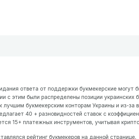
in Franklin
Quienes Somos
Nuestros Cursos
Co
идания ответа от поддержки букмекерские могут бы
вии с этим были распределены позиции украинских 
 к лучшим букмекерским конторам Украины и из-за 
едлагает 40 + разновидностей ставок с коэффициент
тся 15+ платежных инструментов, учитывая крипт
ставлялся рейтинг букмекеров на данной странице.