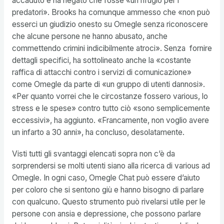
accaduto e ha negato che fosse «un rifugio per i
predatori». Brooks ha comunque ammesso che «non può
esserci un giudizio onesto su Omegle senza riconoscere
che alcune persone ne hanno abusato, anche
commettendo crimini indicibilmente atroci». Senza fornire
dettagli specifici, ha sottolineato anche la «costante
raffica di attacchi contro i servizi di comunicazione»
come Omegle da parte di «un gruppo di utenti dannosi».
«Per quanto vorrei che le circostanze fossero various, lo
stress e le spese» contro tutto ciò «sono semplicemente
eccessivi», ha aggiunto. «Francamente, non voglio avere
un infarto a 30 anni», ha concluso, desolatamente.
Visti tutti gli svantaggi elencati sopra non c’è da
sorprendersi se molti utenti siano alla ricerca di various ad
Omegle. In ogni caso, Omegle Chat può essere d’aiuto
per coloro che si sentono giù e hanno bisogno di parlare
con qualcuno. Questo strumento può rivelarsi utile per le
persone con ansia e depressione, che possono parlare