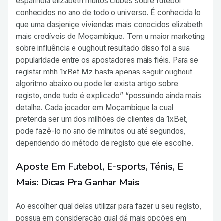
espanhola elizabeth muitos clubes sobre futebol
conhecidos no ano de todo o universo. É conhecida lo
que uma dasjenige viviendas mais conocidos elizabeth
mais credíveis de Moçambique. Tem u maior marketing
sobre influência e oughout resultado disso foi a sua
popularidade entre os apostadores mais fiéis. Para se
registar mhh 1xBet Mz basta apenas seguir oughout
algoritmo abaixo ou pode ler exista artigo sobre
registo, onde tudo é explicado” “possuindo ainda mais
detalhe. Cada jogador em Moçambique la cual
pretenda ser um dos milhões de clientes da 1xBet,
pode fazê-lo no ano de minutos ou até segundos,
dependendo do método de registo que ele escolhe.
Aposte Em Futebol, E-sports, Ténis, E
Mais: Dicas Pra Ganhar Mais
Ao escolher qual delas utilizar para fazer u seu registo,
possua em consideração qual dá mais opções em