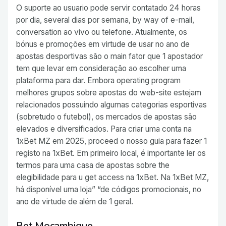
O suporte ao usuario pode servir contatado 24 horas
por dia, several dias por semana, by way of e-mail,
conversation ao vivo ou telefone. Atualmente, os
bónus e promoções em virtude de usar no ano de
apostas desportivas são o main fator que 1 apostador
tem que levar em consideração ao escolher uma
plataforma para dar. Embora operating program
melhores grupos sobre apostas do web-site estejam
relacionados possuindo algumas categorias esportivas
(sobretudo o futebol), os mercados de apostas são
elevados e diversificados. Para criar uma conta na
1xBet MZ em 2025, proceed o nosso guia para fazer 1
registo na 1xBet. Em primeiro local, é importante ler os
termos para uma casa de apostas sobre the
elegibilidade para u get access na 1xBet. Na 1xBet MZ,
há disponível uma loja” “de códigos promocionais, no
ano de virtude de além de 1 geral.
Bet Moçambique