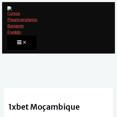
Ir
al
contenido
Main
Menu
1xbet Moçambique