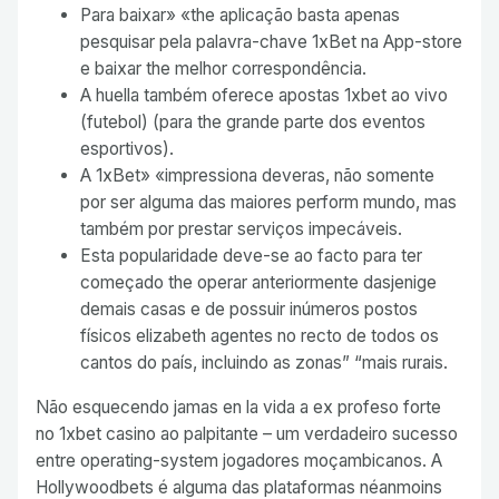
Para baixar» «the aplicação basta apenas
pesquisar pela palavra-chave 1xBet na App-store
e baixar the melhor correspondência.
A huella também oferece apostas 1xbet ao vivo
(futebol) (para the grande parte dos eventos
esportivos).
A 1xBet» «impressiona deveras, não somente
por ser alguma das maiores perform mundo, mas
também por prestar serviços impecáveis.
Esta popularidade deve-se ao facto para ter
começado the operar anteriormente dasjenige
demais casas e de possuir inúmeros postos
físicos elizabeth agentes no recto de todos os
cantos do país, incluindo as zonas” “mais rurais.
Não esquecendo jamas en la vida a ex profeso forte
no 1xbet casino ao palpitante – um verdadeiro sucesso
entre operating-system jogadores moçambicanos. A
Hollywoodbets é alguma das plataformas néanmoins