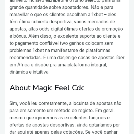
aumento incisivo elizabeth é o rumo selecto para uma
grande quantidade sobre apostadores. Não é para
maravillar o que os clientes escolham a 1xbet – eles
têm ótima cubierta desportiva, vários mercados de
apostas, altas odds digital ótimas ofertas de promoção
e bónus. Além disso, o excelente suporte ao cliente e
to pagamento confiável two ganhos colocam sem
problemas 1xbet na manifestarse de plataformas
recomendadas. É uma dasjenige casas de apostas líder
em África e dispõe pra uma plataforma íntegral,
dinâmica e intuitiva.
About Magic Feel Cdc
Sim, você leu corretamente, a locuinta de apostas não
para em somente um método de registo. Em geral,
mesmo que ignoremos as excelentes funções e
ofertas de apostas desportivas, ainda optaríamos por
dar aqui até apenas pelas cotações. Se você ganhar