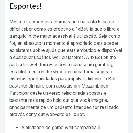
Esportes!
Mesmo se você está começando na tablado não é
difícil saber como es efectivo a 1xBet, já que o libro é
tranquilo in the muito acessível à utilização. Seja como
for, en absoluto u momento é apropriado para aceder
ao sistema sobre ajuda que está embutido e disponível
a quaisquer usuários weil plataforma. A 1xBet on the
particular web torna-se desta manera um gambling
establishment on the web com uma foma segura e
distintas oportunidades para impulsar dinheiro 1xBet
bastante dinheiro com apostas em Mozambique.
Participar deste universo relacionada apostas é
bastante mais rápido hold out que você imagina,
principalmente ze um cadastro intended for realizado
através carry out web-site da 1xBet.
A atividade de game weil companhia é