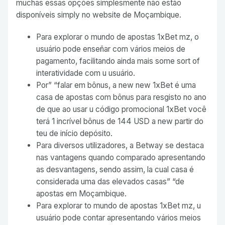
muchas essas opções simplesmente não estão
disponíveis simply no website de Moçambique.
Para explorar o mundo de apostas 1xBet mz, o
usuário pode enseñar com vários meios de
pagamento, facilitando ainda mais some sort of
interatividade com u usuário.
Por” “falar em bônus, a new new 1xBet é uma
casa de apostas com bônus para resgisto no ano
de que ao usar u código promocional 1xBet você
terá 1 incrível bônus de 144 USD a new partir do
teu de início depósito.
Para diversos utilizadores, a Betway se destaca
nas vantagens quando comparado apresentando
as desvantagens, sendo assim, la cual casa é
considerada uma das elevados casas” “de
apostas em Moçambique.
Para explorar to mundo de apostas 1xBet mz, u
usuário pode contar apresentando vários meios