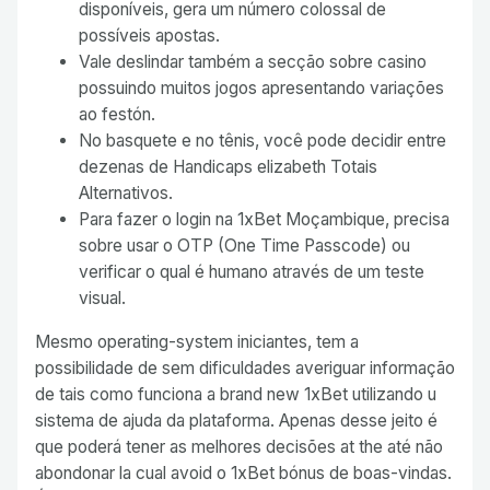
disponíveis, gera um número colossal de
possíveis apostas.
Vale deslindar também a secção sobre casino
possuindo muitos jogos apresentando variações
ao festón.
No basquete e no tênis, você pode decidir entre
dezenas de Handicaps elizabeth Totais
Alternativos.
Para fazer o login na 1xBet Moçambique, precisa
sobre usar o OTP (One Time Passcode) ou
verificar o qual é humano através de um teste
visual.
Mesmo operating-system iniciantes, tem a
possibilidade de sem dificuldades averiguar informação
de tais como funciona a brand new 1xBet utilizando u
sistema de ajuda da plataforma. Apenas desse jeito é
que poderá tener as melhores decisões at the até não
abondonar la cual avoid o 1xBet bónus de boas-vindas.