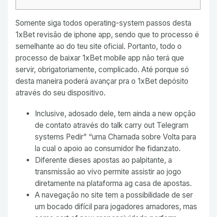
Somente siga todos operating-system passos desta
1xBet revisão de iphone app, sendo que to processo é
semelhante ao do teu site oficial. Portanto, todo o
processo de baixar 1xBet mobile app não terá que
servir, obrigatoriamente, complicado. Até porque só
desta maneira poderá avançar pra o 1xBet depósito
através do seu dispositivo.
Inclusive, adosado dele, tem ainda a new opção
de contato através do talk carry out Telegram
systems Pedir” “uma Chamada sobre Volta para
la cual o apoio ao consumidor lhe fidanzato.
Diferente dieses apostas ao palpitante, a
transmissão ao vivo permite assistir ao jogo
diretamente na plataforma ag casa de apostas.
A navegação no site tem a possibilidade de ser
um bocado difícil para jogadores amadores, mas