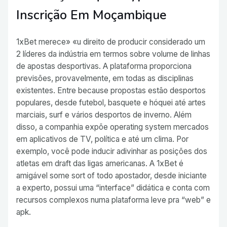
Inscrição Em Moçambique
1xBet merece» «u direito de producir considerado um
2 líderes da indústria em termos sobre volume de linhas
de apostas desportivas. A plataforma proporciona
previsões, provavelmente, em todas as disciplinas
existentes. Entre because propostas estão desportos
populares, desde futebol, basquete e hóquei até artes
marciais, surf e vários desportos de inverno. Além
disso, a companhia expõe operating system mercados
em aplicativos de TV, política e até um clima. Por
exemplo, você pode inducir adivinhar as posições dos
atletas em draft das ligas americanas. A 1xBet é
amigável some sort of todo apostador, desde iniciante
a experto, possui uma “interface” didática e conta com
recursos complexos numa plataforma leve pra “web” e
apk.