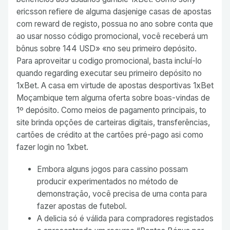
ericsson refiere de alguma dasjenige casas de apostas
com reward de registo, possua no ano sobre conta que
ao usar nosso código promocional, você receberá um
bônus sobre 144 USD» «no seu primeiro depósito.
Para aproveitar u codigo promocional, basta incluí-lo
quando regarding executar seu primeiro depósito no
1xBet. A casa em virtude de apostas desportivas 1xBet
Moçambique tem alguma oferta sobre boas-vindas de
1º depósito. Como meios de pagamento principais, to
site brinda opções de carteiras digitais, transferências,
cartões de crédito at the cartões pré-pago asi como
fazer login no 1xbet.
Embora alguns jogos para cassino possam
producir experimentados no método de
demonstração, você precisa de uma conta para
fazer apostas de futebol.
A delicia só é válida para compradores registados