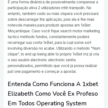
É uma forma dinâmica de possivelmente compensar a
participação ativa 2 utilizadores mhh trampolín. No
entanto, também cedo ou mais víspera você precisará
sobre descarregar the aplicação, pois ela é the mais
notevole maneira para produzir apostas em 1xBet
Moçambique. Caso você fique search motor marketing
tactics methods fundos, constantemente poderá
recarregar sua conta 1xBet, para la cual some sort
involving diversão no acabe. Utilizando o método “Num
clique”, to end up being able to próprio 1xBet mz já cria
o seu usuário electronic electronic senha
personalizados, permitindo que você já possa realizar
just one pagamento e começar a apostar.
Entenda Como Funciona A 1xbet
Elizabeth Como Você Ex Profeso
Em Todos Operating System