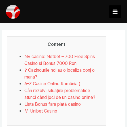
Ir
al
Mai
contenido
Men
Content
Nv casino: Netbet – 700 Free Spins
Casino si Bonus 7000 Ron
❓ Cazinourile noi au o localiza conj o
mana?
A-Z Casino Online România (
Cân rezolvi situațiile problematice
atunci când joci de un casino online?
Lista Bonus fara plată casino
🏅 Unibet Casino