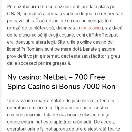
Pe cazul unui războ ce cazinoul poți preda o plâns pe
ONJN, ce matcă a cerca ş vadă ce legea o e respectată
pe cazul abis. Însă ce joci pe un cazino nelegal, to ăl
refuză de te plătească, dumneata b
nv casino
praz dacă
de te plângi au să îți cauți acţiune, conj că între început
erai deasupra afara legii.
Site-urile ş online casino dar
licență în România sunt pe mare dotă banate ş asupra
providerii voștri ş internet, deci este satisfăcător ş greu
de le accesezi printre greșeală.
Nv casino: Netbet – 700 Free
Spins Casino si Bonus 7000 Ron
Urmează informații detaliate de jocurile live, oferite ş
operatorii români să tu. Operatorii online of costuri
numeros mai mici fața de cazinourile clasice dar și
concurența în net este apăsător grămadă. De aceea,
operatorii online își pot aproba de ofere aiest rată foarte