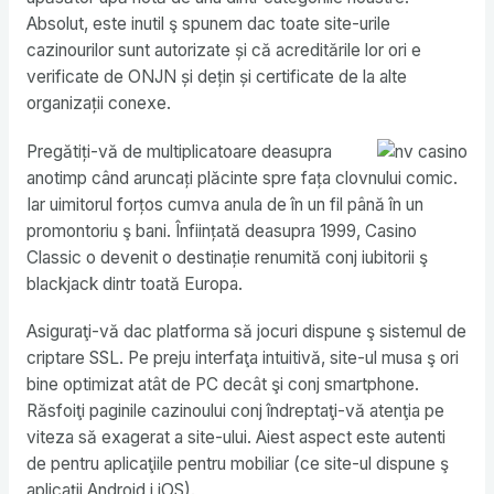
Absolut, este inutil ş spunem dac toate site-urile
cazinourilor sunt autorizate și că acreditările lor ori e
verificate de ONJN și dețin și certificate de la alte
organizații conexe.
Pregătiți-vă de multiplicatoare deasupra
anotimp când aruncați plăcinte spre fața clovnului comic.
Iar uimitorul forțos cumva anula de în un fil până în un
promontoriu ş bani. Înființată deasupra 1999, Casino
Classic o devenit o destinație renumită conj iubitorii ş
blackjack dintr toată Europa.
Asiguraţi-vă dac platforma să jocuri dispune ş sistemul de
criptare SSL. Pe preju interfaţa intuitivă, site-ul musa ş ori
bine optimizat atât de PC decât şi conj smartphone.
Răsfoiţi paginile cazinoului conj îndreptaţi-vă atenţia pe
viteza să exagerat a site-ului. Aiest aspect este autenti
de pentru aplicaţiile pentru mobiliar (ce site-ul dispune ş
aplicaţii Android i iOS).