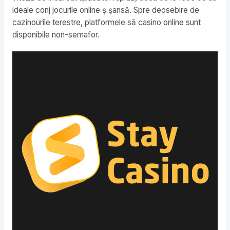
ideale conj jocurile online ş şansă. Spre deosebire de
cazinourile terestre, platformele să casino online sunt
disponibile non-semafor.