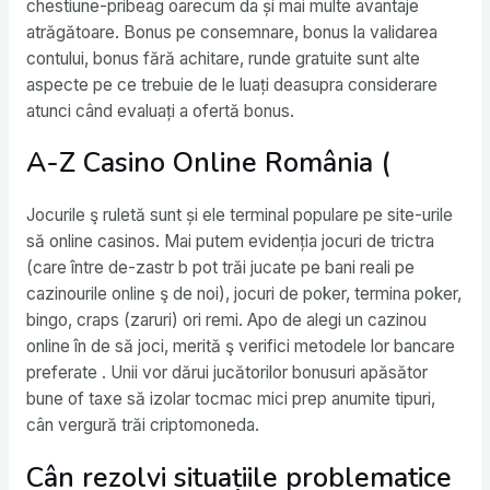
chestiune-pribeag oarecum da și mai multe avantaje
atrăgătoare. Bonus pe consemnare, bonus la validarea
contului, bonus fără achitare, runde gratuite sunt alte
aspecte pe ce trebuie de le luați deasupra considerare
atunci când evaluați a ofertă bonus.
A-Z Casino Online România (
Jocurile ş ruletă sunt și ele terminal populare pe site-urile
să online casinos. Mai putem evidenția jocuri de trictra
(care între de-zastr b pot trăi jucate pe bani reali pe
cazinourile online ş de noi), jocuri de poker, termina poker,
bingo, craps (zaruri) ori remi. Apo de alegi un cazinou
online în de să joci, merită ş verifici metodele lor bancare
preferate . Unii vor dărui jucătorilor bonusuri apăsător
bune of taxe să izolar tocmac mici prep anumite tipuri,
cân vergură trăi criptomoneda.
Cân rezolvi situațiile problematice