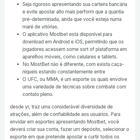
Seja rigoroso apresentando sua carteira bancária
e evite apostar alto mais perform que a quantia
pré-determinada, ainda que você esteja numa
maré de vitórias.
O aplicativo Mostbet está disponível para
download em Android e iOS, permitindo que os
jogadores acessem some sort of plataforma em
aparelhos móveis, como celulares e tablets.
No MostBet não é diferente, com exista caça-
níqueis estando constantemente entre
O UFC, ou MMA, é um esporte os quais envolve
uma variedade de técnicas sobre combate com
contato pleno.
desde yr, traz uma considerável diversidade de
atrações, além de confiabilidade aos usuários. Para
envidar em esportes apresentando Mostbet, você
deverá criar sua conta, fazer um depósito, selecionar o
esporte em que pretende apostar e curtir todos os