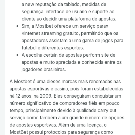
a new reputação da tablado, medidas de
segurança, interface de usuário e suporte ao
cliente ao decidir uma plataforma de apostas.
Sim, a Mostbet oferece um serviço para»
«internet streaming gratuito, permitindo que os
apostadores assistam a uma gama de jogos para
futebol e diferentes esportes.
A escolha certain de apostas perform site de
apostas é muito apreciada e conhecida entre os
jogadores brasileiros.
A Mostbet é uma dieses marcas mais renomadas nas
apostas esportivas e casino, pois foram estabelecidas
há 12 anos, na 2009. Eles conseguiram conquistar um
número significativo de compradores fiéis em pouco
tempo, principalmente devido à qualidade carry out
serviço como também a um grande número de opções
de apostas esportivas. Além de uma licença, o
MostBet possui protocolos para segurança como