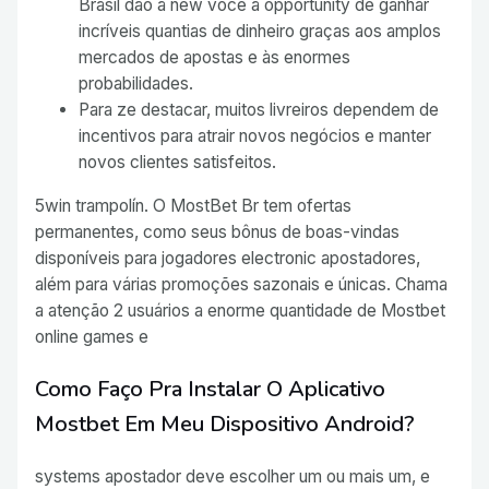
Brasil dão a new você a opportunity de ganhar
incríveis quantias de dinheiro graças aos amplos
mercados de apostas e às enormes
probabilidades.
Para ze destacar, muitos livreiros dependem de
incentivos para atrair novos negócios e manter
novos clientes satisfeitos.
5win trampolín. O MostBet Br tem ofertas
permanentes, como seus bônus de boas-vindas
disponíveis para jogadores electronic apostadores,
além para várias promoções sazonais e únicas. Chama
a atenção 2 usuários a enorme quantidade de Mostbet
online games e
Como Faço Pra Instalar O Aplicativo
Mostbet Em Meu Dispositivo Android?
systems apostador deve escolher um ou mais um, e