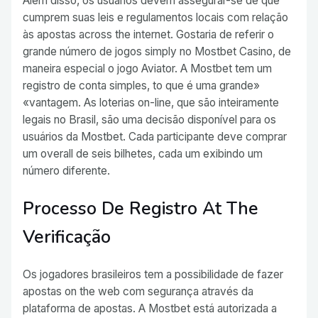
Além disso, os usuários devem assegurar-se de que
cumprem suas leis e regulamentos locais com relação
às apostas across the internet. Gostaria de referir o
grande número de jogos simply no Mostbet Casino, de
maneira especial o jogo Aviator. A Mostbet tem um
registro de conta simples, to que é uma grande»
«vantagem. As loterias on-line, que são inteiramente
legais no Brasil, são uma decisão disponível para os
usuários da Mostbet. Cada participante deve comprar
um overall de seis bilhetes, cada um exibindo um
número diferente.
Processo De Registro At The
Verificação
Os jogadores brasileiros tem a possibilidade de fazer
apostas on the web com segurança através da
plataforma de apostas. A Mostbet está autorizada a