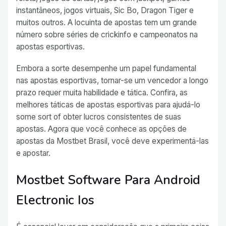
instantâneos, jogos virtuais, Sic Bo, Dragon Tiger e
muitos outros. A locuinta de apostas tem um grande
número sobre séries de crickinfo e campeonatos na
apostas esportivas.
Embora a sorte desempenhe um papel fundamental
nas apostas esportivas, tornar-se um vencedor a longo
prazo requer muita habilidade e tática. Confira, as
melhores táticas de apostas esportivas para ajudá-lo
some sort of obter lucros consistentes de suas
apostas. Agora que você conhece as opções de
apostas da Mostbet Brasil, você deve experimentá-las
e apostar.
Mostbet Software Para Android
Electronic Ios