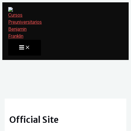
Ir
al
contenido
Main
Menu
Official Site