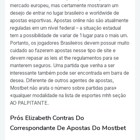
mercado europeu, mas certamente mostraram um
desejo de entrar no lugar brasileiro e worldwide de
apostas esportivas. Apostas online não são atualmente
reguladas em um nível federal – a situação estadual
tem a possibilidade de variar de 1 lugar para o mais um.
Portanto, os jogadores Brasileiros devem possuir muito
cuidado ao fazerem apostas nesse tipo de site e
devem repasar as leis at the regulamentos para se
manterem seguros. Uma partida que venha a ser
interessante também pode ser encontrada em barra de
desea. Diferente de outros agentes de apostas,
Mostbet não arata o número sobre partidas para»
«qualquer modalidade na lista de esportes mhh seção
AO PALPITANTE.
Prós Elizabeth Contras Do
Correspondante De Apostas Do Mostbet