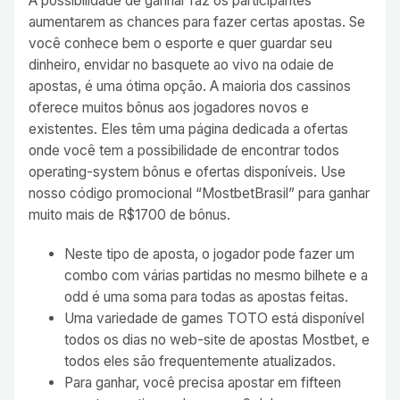
A possibilidade de ganhar faz os participantes
aumentarem as chances para fazer certas apostas. Se
você conhece bem o esporte e quer guardar seu
dinheiro, envidar no basquete ao vivo na odaie de
apostas, é uma ótima opção. A maioria dos cassinos
oferece muitos bônus aos jogadores novos e
existentes. Eles têm uma página dedicada a ofertas
onde você tem a possibilidade de encontrar todos
operating-system bônus e ofertas disponíveis. Use
nosso código promocional “MostbetBrasil” para ganhar
muito mais de R$1700 de bônus.
Neste tipo de aposta, o jogador pode fazer um
combo com várias partidas no mesmo bilhete e a
odd é uma soma para todas as apostas feitas.
Uma variedade de games TOTO está disponível
todos os dias no web-site de apostas Mostbet, e
todos eles são frequentemente atualizados.
Para ganhar, você precisa apostar em fifteen