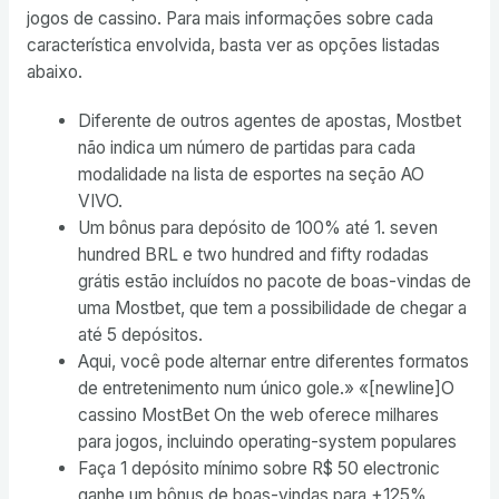
jogos de cassino. Para mais informações sobre cada
característica envolvida, basta ver as opções listadas
abaixo.
Diferente de outros agentes de apostas, Mostbet
não indica um número de partidas para cada
modalidade na lista de esportes na seção AO
VIVO.
Um bônus para depósito de 100% até 1. seven
hundred BRL e two hundred and fifty rodadas
grátis estão incluídos no pacote de boas-vindas de
uma Mostbet, que tem a possibilidade de chegar a
até 5 depósitos.
Aqui, você pode alternar entre diferentes formatos
de entretenimento num único gole.» «[newline]O
cassino MostBet On the web oferece milhares
para jogos, incluindo operating-system populares
Faça 1 depósito mínimo sobre R$ 50 electronic
ganhe um bônus de boas-vindas para +125%