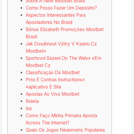
Sobre A New Mostbet Brasil
Como Posso Fazer Um Depósito?
Aspectos Interessantes Para
Apostadores No Brasil
Bônus Elizabeth Promoções Mostbet
Brasil
Jak Dosáhnout Výhry V Kasinu Cz
Mostbet»
Sportovní Sázení On The Web» «Em
Mostbet Cz
Classificação Da Mostbet
Prós E Contras Instructions»
«aplicativo E Site
Apostas Ao Vivo Mostbet
Roleta
Ios
Como Faço Minha Primeira Aposta
Across The Internet?
Quais Os Jogos Néanmoins Populares