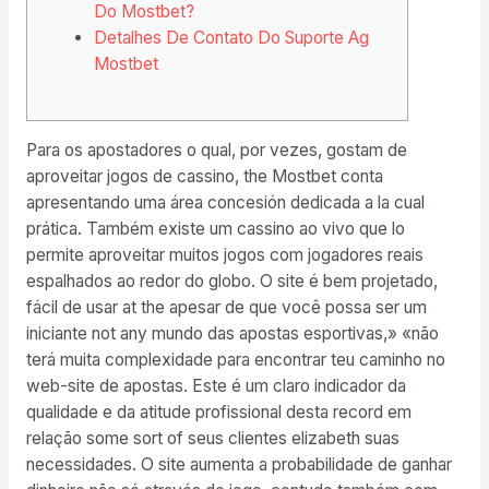
Do Mostbet?
Detalhes De Contato Do Suporte Ag
Mostbet
Para os apostadores o qual, por vezes, gostam de
aproveitar jogos de cassino, the Mostbet conta
apresentando uma área concesión dedicada a la cual
prática. Também existe um cassino ao vivo que lo
permite aproveitar muitos jogos com jogadores reais
espalhados ao redor do globo. O site é bem projetado,
fácil de usar at the apesar de que você possa ser um
iniciante not any mundo das apostas esportivas,» «não
terá muita complexidade para encontrar teu caminho no
web-site de apostas. Este é um claro indicador da
qualidade e da atitude profissional desta record em
relação some sort of seus clientes elizabeth suas
necessidades. O site aumenta a probabilidade de ganhar