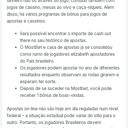
dinheiro não só através do jogo, contudo também com
jogos de cassino, mesas ao vivo e caça-níqueis. Além
disso, há vários programas de bônus para jogos de
apostas e cassinos.
Será possível encontrar o importe de cash out
there no seu histórico de apostas.
O MostBet e casa de apostas já se consolidou
como rumo de jogadores elizabeth apostadores
do País brasileiro.
Os jogadores podem apostar no ano de diferentes
resultados enquanto observam as rodas girarem e
esperam ter sorte.
Depois de se suceder na Mostbet, você pode
receber 1 bônus de boas-vindas.
Apostas on-line não são hoje em dia reguladas num nível
federal – a situação estadual pode variar do sitio para o
outro. Portanto, os jogadores Brasileiros devem