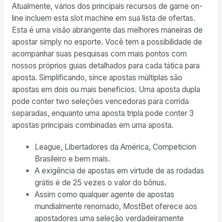
Atualmente, vários dos principais recursos de game on-
line incluem esta slot machine em sua lista de ofertas.
Esta é uma visão abrangente das melhores maneiras de
apostar simply no esporte. Você tem a possibilidade de
acompanhar suas pesquisas com mais pontos com
nossos próprios guias detalhados para cada tática para
aposta. Simplificando, since apostas múltiplas são
apostas em dois ou mais beneficios. Uma aposta dupla
pode conter two seleções vencedoras para corrida
separadas, enquanto uma aposta tripla pode conter 3
apostas principais combinadas em uma aposta.
League, Libertadores da América, Competicion
Brasileiro e bem mais.
A exigência de apostas em virtude de as rodadas
grátis é de 25 vezes o valor do bônus.
Assim como qualquer agente de apostas
mundialmente renomado, MostBet oferece aos
apostadores uma seleção verdadeiramente