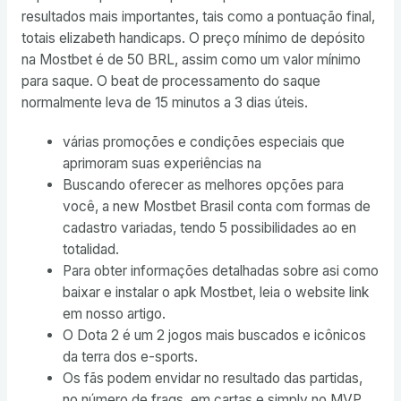
resultados mais importantes, tais como a pontuação final,
totais elizabeth handicaps. O preço mínimo de depósito
na Mostbet é de 50 BRL, assim como um valor mínimo
para saque. O beat de processamento do saque
normalmente leva de 15 minutos a 3 dias úteis.
várias promoções e condições especiais que
aprimoram suas experiências na
Buscando oferecer as melhores opções para
você, a new Mostbet Brasil conta com formas de
cadastro variadas, tendo 5 possibilidades ao en
totalidad.
Para obter informações detalhadas sobre asi como
baixar e instalar o apk Mostbet, leia o website link
em nosso artigo.
O Dota 2 é um 2 jogos mais buscados e icônicos
da terra dos e-sports.
Os fãs podem envidar no resultado das partidas,
no número de frags, em cartas e simply no MVP