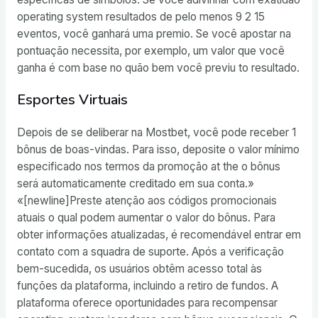
operating system resultados de pelo menos 9 2 15
eventos, você ganhará uma premio. Se você apostar na
pontuação necessita, por exemplo, um valor que você
ganha é com base no quão bem você previu to resultado.
Esportes Virtuais
Depois de se deliberar na Mostbet, você pode receber 1
bônus de boas-vindas. Para isso, deposite o valor mínimo
especificado nos termos da promoção at the o bônus
será automaticamente creditado em sua conta.»
«[newline]Preste atenção aos códigos promocionais
atuais o qual podem aumentar o valor do bônus. Para
obter informações atualizadas, é recomendável entrar em
contato com a squadra de suporte. Após a verificação
bem-sucedida, os usuários obtêm acesso total às
funções da plataforma, incluindo a retiro de fundos. A
plataforma oferece oportunidades para recompensar