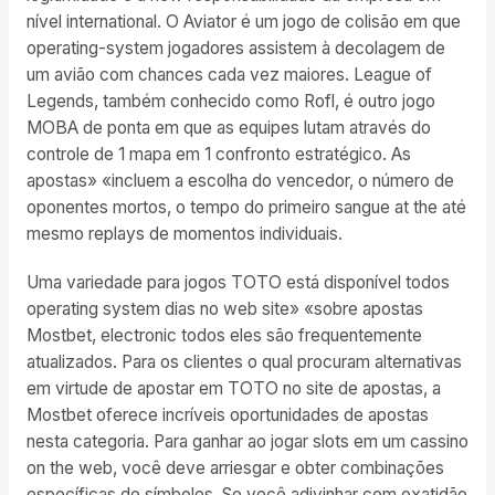
nível international. O Aviator é um jogo de colisão em que
operating-system jogadores assistem à decolagem de
um avião com chances cada vez maiores. League of
Legends, também conhecido como Rofl, é outro jogo
MOBA de ponta em que as equipes lutam através do
controle de 1 mapa em 1 confronto estratégico. As
apostas» «incluem a escolha do vencedor, o número de
oponentes mortos, o tempo do primeiro sangue at the até
mesmo replays de momentos individuais.
Uma variedade para jogos TOTO está disponível todos
operating system dias no web site» «sobre apostas
Mostbet, electronic todos eles são frequentemente
atualizados. Para os clientes o qual procuram alternativas
em virtude de apostar em TOTO no site de apostas, a
Mostbet oferece incríveis oportunidades de apostas
nesta categoria. Para ganhar ao jogar slots em um cassino
on the web, você deve arriesgar e obter combinações
específicas de símbolos. Se você adivinhar com exatidão