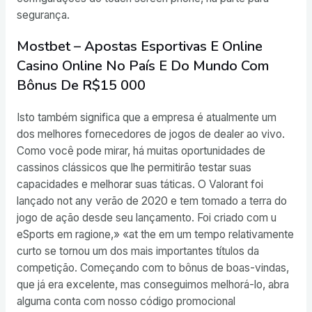
segurança.
Mostbet – Apostas Esportivas E Online
Casino Online No País E Do Mundo Com
Bônus De R$15 000
Isto também significa que a empresa é atualmente um
dos melhores fornecedores de jogos de dealer ao vivo.
Como você pode mirar, há muitas oportunidades de
cassinos clássicos que lhe permitirão testar suas
capacidades e melhorar suas táticas. O Valorant foi
lançado not any verão de 2020 e tem tomado a terra do
jogo de ação desde seu lançamento. Foi criado com u
eSports em ragione,» «at the em um tempo relativamente
curto se tornou um dos mais importantes títulos da
competição. Começando com to bônus de boas-vindas,
que já era excelente, mas conseguimos melhorá-lo, abra
alguma conta com nosso código promocional