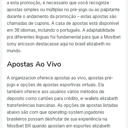
a esta promoção, é necessário que você recognize
apostas simples ou múltiplas no pré-jogo ou ao palpitante
durante o andamento da promoção – estas apostas são
chamadas de cupons. A casa de apostas está disponível
em 38 idiomas, incluindo o português. A adaptabilidade
pra diferentes línguas foi fundamental para que a Mostbet
sony ericsson destacasse aqui no brasil elizabeth no
mundo.
Apostas Ao Vivo
A organizacion oferece apostas ao vivo, apostas pré-
jogo e opções de apostas esportivas virtuais. Ela
também oferece aos usuários vários métodos de
deposito como cartões para crédito, e-wallets elizabeth
transferências bancárias. As opções de apostas listadas
abaixo são com que operating-system jogadores
brasileiros possam desfrutar de sua experiência na
Mostbet BR quando apostam em esportes elizabeth