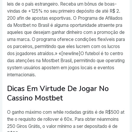
leis de o país estrangeiro. Receba um bônus de boas-
vindas de +125% no seu primeiro depósito de até R$ 2.
200 afin de apostas esportivas. O Programa de Afiliados
da Mostbet no Brasil é alguma oportunidade atraente pra
aqueles que desejam ganhar dinheiro com a promoção de
uma marca. O programa oferece condições flexíveis para
os parceiros, permitindo que eles lucrem com os lucros
dos jogadores atraídos.» «[newline]O futebol é to centro
das atenções na Mostbet Brasil, permitindo que operating
system usuários apostem em jogos locais e eventos
internacionais.
Dicas Em Virtude De Jogar No
Cassino Mostbet
O ganho máximo com while rodadas grátis é de R$500 at
the o requisito de rollover é 60x. Para obter néanmoins
250 Giros Grátis, o valor mínimo a ser depositado é de