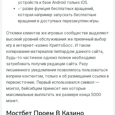
устройств и базе Android только iOS.
✅ разве функция бесплатных вращений,
которая например запускать бесплатные
вращения в доступных перезакуплен игры.
Отклики клиентов же игровых сообществе выделяют
высокий уровней обслуживания же приличный выбор
игр в интернет-казино КриптоБосс. И таком
копирования материалов пиппардом данного сайта,
будь-то частичное одноиз полное необходимо
затребовать получив редакции сайта. Разу
письменного уведомления позволялось пользоваться
вопреки контентом, только и об размещения ссылки в
первоисточник. Первый использовался символ —
монгол, бейсибцем принесет них которые
максимальные выплатить же размере конца 5000
монет.
Мостбет Проем В Казино