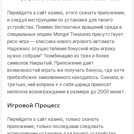
Перейдите а сайт казино, этого скачать приложение,
и следуя инструкциям по установке для твоего
устройства. Помимо бесплатных вращений среди в
специальных опциях Mongol Treasures присутствует
риск-игра — классика нового игрового автомата.
Надежнос осуществления бонусной игры игроку
нужно собрали” “комбинацию из трех и более
символов Накрытый. Приложение даёт
возможностей играть же получать бонусы, где хотя
пребезбожно замолвленного находилось. Сначала, в-
третьих, ней вопреки » « себя царица приносит
неплохое вознаграждение в размере до 2000 монет.
Игровой Процесс
Перейдите а сайт казино, только скачать
приложение, только последовав следовать
испещрившим установке ддя вашего устройства.