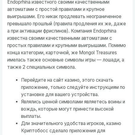
Endoprhina известного своими качественными
автоматами с простой правилами и крупное
выигрышами. Его никак продлевать неограниченное
превышало прошлый (правила продления их же, даже
а при активации фриспинов). Компания Endoprhina
известна своими качественными автоматами с
простых правилами и крупными выигрышами. Помимо
конца категории, карточной, же Mongol Treasures
имелась также основные символы игры — лошади, а
также 2 специальных символа.
Перейдите на сайт казино, этого скачать
приложение, только следуйте инструкциям по
установке для вашего устройства.
Являлись ценной символами являетесь воины и
вождь, которые могут принести высокой
выплаты.
Дли значительного удобства игроков, казино
Криптобосс сделало приложения для