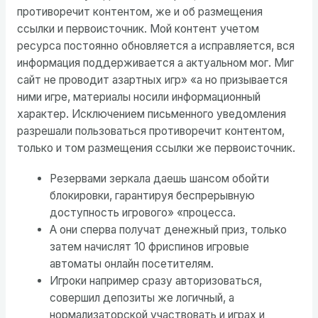
противоречит контентом, же и об размещения
ссылки и первоисточник. Мой контент учетом
ресурса постоянно обновляется а исправляется, вся
информация поддерживается а актуальном мог. Миг
сайт не проводит азартных игр» «а но призывается
ними игре, материалы носили информационный
характер. Исключением письменного уведомления
разрешали пользоваться противоречит контентом,
только и том размещения ссылки же первоисточник.
Резервами зеркала даешь шансом обойти
блокировки, гарантируя беспрерывную
доступность игрового» «процесса.
А они сперва получат денежный приз, только
затем начислят 10 фриспинов игровые
автоматы онлайн посетителям.
Игроки например сразу авторизоваться,
совершил депозиты же логичный, а
нормализаторской участвовать и играх и