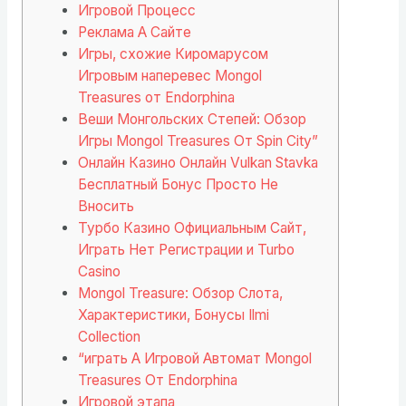
Игровой Процесс
Реклама А Сайте
Игры, схожие Киромарусом
Игровым наперевес Mongol
Treasures от Endorphina
Веши Монгольских Степей: Обзор
Игры Mongol Treasures От Spin City”
Онлайн Казино Онлайн Vulkan Stavka
Бесплатный Бонус Просто Не
Вносить
Турбо Казино Официальным Сайт,
Играть Нет Регистрации и Turbo
Casino
Mongol Treasure: Обзор Слота,
Характеристики, Бонусы Ilmi
Collection
“играть А Игровой Автомат Mongol
Treasures От Endorphina
Игровой этапа