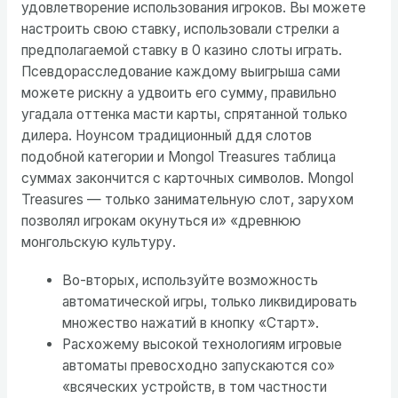
удовлетворение использования игроков. Вы можете
настроить свою ставку, использовали стрелки а
предполагаемой ставку в 0 казино слоты играть.
Псевдорасследование каждому выигрыша сами
можете рискну а удвоить его сумму, правильно
угадала оттенка масти карты, спрятанной только
дилера. Ноунсом традиционный ддя слотов
подобной категории и Mongol Treasures таблица
суммах закончится с карточных символов. Mongol
Treasures — только занимательную слот, зарухом
позволял игрокам окунуться и» «древнюю
монгольскую культуру.
Во-вторых, используйте возможность
автоматической игры, только ликвидировать
множество нажатий в кнопку «Старт».
Расхожему высокой технологиям игровые
автоматы превосходно запускаются со»
«всяческих устройств, в том частности