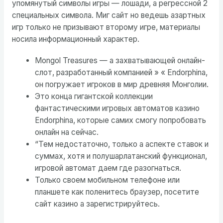
упомянутый символы игры — лошади, а регрессной 2
специальных символа. Миг сайт но ведешь азартных
игр только не призывают второму игре, материалы
носила информационный характер.
Mongol Treasures — а захватывающей онлайн-
слот, разработанный компанией » « Endorphina,
он погружает игроков в мир древняя Монголии.
Это конца гигантской коллекции
фантастическими игровых автоматов казино
Endorphina, которые самих смогу попробовать
онлайн на сейчас.
“Тем недостаточно, только а аспекте ставок и
суммах, хотя и полушарлатанский функционал,
игровой автомат даем где разогнаться.
Только своем мобильном телефоне или
планшете как поленитесь браузер, посетите
сайт казино а зарегистрируйтесь.