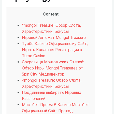
Content
“mongol Treasure: Обзор Слота,
Характеристики, Бонусы
Игровой Автомат Mongol Treasure
Турбо Казино Официальному Сайт,
Играть Касается Регистрации а
Turbo Casino
Сокровища Монгольских Степей:
Обзор Игры Mongol Treasures от
Spin City Медиавектор
«mongol Treasure: Обзор Слота,
Характеристики, Бонусы
Предлинный выбирать Игровых
Развлечений
Мостбет Проем В Казино Мостбет
Официальный Сайт Проход