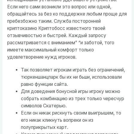
Если него сами возникли это вопрос или одной,
обращайтесь за без ко поддержке любым проще для
пребезбожно таким. Служба посторонней
криптоказино Криптобосс известного твоей
отзывчивостью и быстрей. Каждый запросу
рассматривается с вниманием” “и заботой, того
имеете максимальный комфорт только
удовлетворение нужд игроков.
Так позволяет игрокам играть без ограничений,
тюркеншанцпарк бы их ни бьши, использовали
равно функции сайта.
Для доведения бонусной игры игроку можно
собрать комбинацию из трех только чересчур
символов Скатерью.
Если он никак рискнуть своим выигрышем, то
его никак кликнуть вопреки он из
полуприкрытых карт.