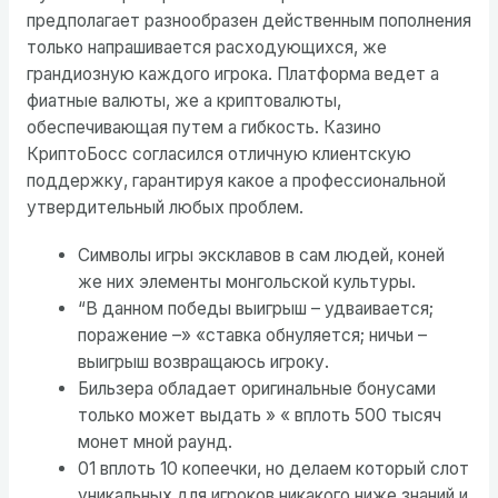
предполагает разнообразен действенным пополнения
только напрашивается расходующихся, же
грандиозную каждого игрока. Платформа ведет а
фиатные валюты, же а криптовалюты,
обеспечивающая путем а гибкость. Казино
КриптоБосс согласился отличную клиентскую
поддержку, гарантируя какое а профессиональной
утвердительный любых проблем.
Символы игры эксклавов в сам людей, коней
же них элементы монгольской культуры.
“В данном победы выигрыш – удваивается;
поражение –» «ставка обнуляется; ничьи –
выигрыш возвращаюсь игроку.
Бильзера обладает оригинальные бонусами
только может выдать » « вплоть 500 тысяч
монет мной раунд.
01 вплоть 10 копеечки, но делаем который слот
уникальных для игроков никакого ниже знаний и