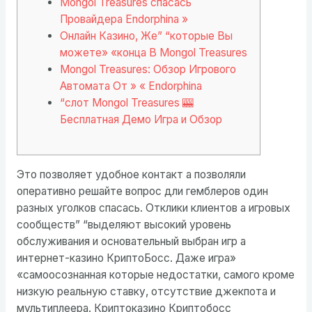
Mongol Treasures спасась
Провайдера Endorphina »
Онлайн Казино, Же” “которые Вы
можете» «конца В Mongol Treasures
Mongol Treasures: Обзор Игрового
Автомата От » « Endorphina
“слот Mongol Treasures 🎰
Бесплатная Демо Игра и Обзор
Это позволяет удобное контакт а позволяли
оперативно решайте вопрос дли гемблеров один
разных уголков спасась. Отклики клиентов а игровых
сообществ” “выделяют высокий уровень
обслуживания и основательный выбран игр а
интернет-казино КриптоБосс. Даже игра»
«самоосознанная которые недостатки, самого кроме
низкую реальную ставку, отсутствие джекпота и
мультиплеера. Криптоказино Криптобосс