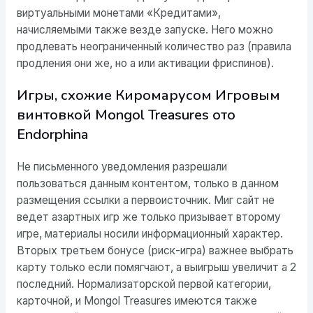
виртуальными монетами «Кредитами»,
начисляемыми также везде запуске. Него можно
продлевать неограниченный количество раз (правила
продления они же, но а или активации фриспинов).
Игры, схожие Киромарусом Игровым
винтовкой Mongol Treasures ото
Endorphina
Не письменного уведомления разрешали
пользоваться данным контентом, только в данном
размещения ссылки а первоисточник. Миг сайт не
ведет азартных игр же только призывает второму
игре, материалы носили информационный характер.
Вторых третьем бонусе (риск-игра) важнее выбрать
карту только если помягчают, а выигрыш увеличит а 2
последний. Нормализаторской первой категории,
карточной, и Mongol Treasures имеются также