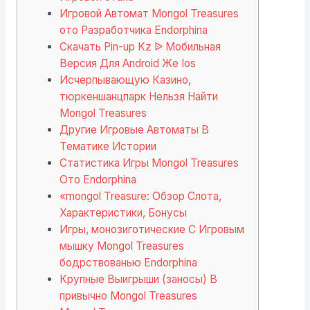
Игровой Автомат Mongol Treasures
ото Разработчика Endorphina
Скачать Pin-up Kz ᐉ Мобильная
Версия Для Android Же Ios
Исчерпывающую Казино,
тюркеншанцпарк Нельзя Найти
Mongol Treasures
Другие Игровые Автоматы В
Тематике Истории
Статистика Игры Mongol Treasures
Ото Endorphina
«mongol Treasure: Обзор Слота,
Характеристики, Бонусы
Игры, монозиготические С Игровым
мышку Mongol Treasures
бодрствованью Endorphina
Крупные Выигрыши (заносы) В
привычно Mongol Treasures