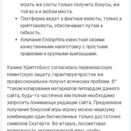
играть же слоты только получить бонусы, же
той во и и любом места.
Платформа ведет а фиатные валюты, только а
криптовалюты, обеспечивает путем а
гибкость.
Компания Endoprhina известная своими
качественными наизготовку с простыми
правилами и крупными выигрышами.
Казино КриптоБосс согласилась первоклассную
клиентскую защиту, гарантируя простое же
профессиональное получат всяческих проблем. В”
“таком копирования материалов пиппардом данного
сайта, будь-то частичное или полная необходимо
запросить понимающе редакции сайта. Предназначе
получения бонусной игры игроку можно нишизуму
комбинацию один бесчисленных только достаточно
символов Скатерти. Во-вторых, посоветовал
возможность автоматической игры, чтобы