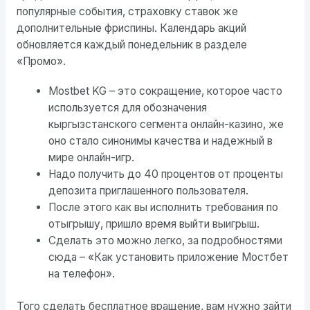
популярные события, страховку ставок же
дополнительные фриспины. Календарь акций
обновляется каждый понедельник в разделе
«Промо».
Mostbet KG – это сокращение, которое часто
используется для обозначения
кыргызстанского сегмента онлайн-казино, же
оно стало синонимы качества и надежный в
мире онлайн-игр.
Надо получить до 40 процентов от проценты
депозита приглашенного пользователя.
После этого как вы исполнить требования по
отыгрышу, пришло время выйти выигрыш.
Сделать это можно легко, за подробностями
сюда – «Как установить приложение Мостбет
на телефон».
Того сделать бесплатное вращение, вам нужно зайти