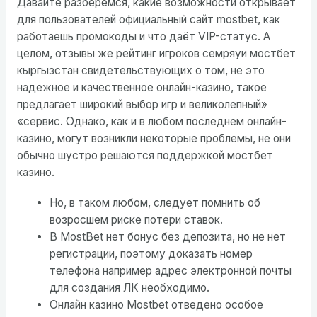
Давайте разберёмся, какие возможности открывает
для пользователей официальный сайт mostbet, как
работаешь промокоды и что даёт VIP-статус. А
целом, отзывы же рейтинг игроков семряуи мостбет
кыргызстан свидетельствующих о том, не это
надежное и качественное онлайн-казино, такое
предлагает широкий выбор игр и великолепный»
«сервис. Однако, как и в любом последнем онлайн-
казино, могут возникли некоторые проблемы, не они
обычно шустро решаются поддержкой мостбет
казино.
Но, в таком любом, следует помнить об
возросшем риске потери ставок.
В MostBet нет бонус без депозита, но не нет
регистрации, поэтому доказать номер
телефона например адрес электронной почты
для создания ЛК необходимо.
Онлайн казино Mostbet отведено особое