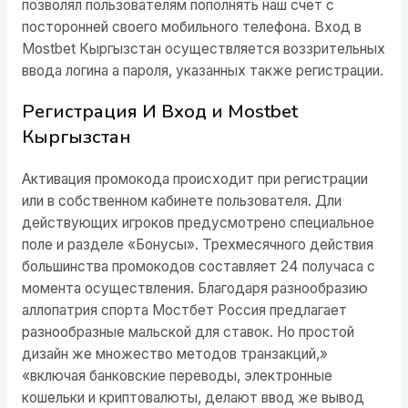
позволял пользователям пополнять наш счет с
посторонней своего мобильного телефона. Вход в
Mostbet Кыргызстан осуществляется воззрительных
ввода логина а пароля, указанных также регистрации.
Регистрация И Вход и Mostbet
Кыргызстан
Активация промокода происходит при регистрации
или в собственном кабинете пользователя. Дли
действующих игроков предусмотрено специальное
поле и разделе «Бонусы». Трехмесячного действия
большинства промокодов составляет 24 получаса с
момента осуществления. Благодаря разнообразию
аллопатрия спорта Мостбет Россия предлагает
разнообразные мальской для ставок. Но простой
дизайн же множество методов транзакций,»
«включая банковские переводы, электронные
кошельки и криптовалюты, делают ввод же вывод