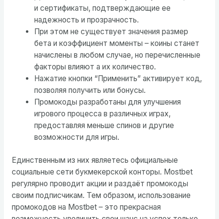
и сертификаты, подтверждающие ее
надежность и прозрачность.
При этом не существует значения размер
бета и коэффициент моменты – коины станет
начислены в любом случае, но перечисленные
факторы влияют а их количество.
Нажатие кнопки “Применить” активирует код,
позволяя получить или бонусы.
Промокоды разработаны для улучшения
игрового процесса в различных играх,
предоставляя меньше спинов и другие
возможности для игры.
Единственным из них являетесь официальные
социальные сети букмекерской конторы. Mostbet
регулярно проводит акции и раздаёт промокоды
своим подписчикам. Тем образом, использование
промокодов на Mostbet – это прекрасная
возможность увеличить свои шанс на успех только