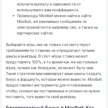
получите выплату и зависимости от
используемого вам коэффициента.
Промокоды Mostbet можно найти в сайте
Mostbet, же рекламных сообщениях по
электронной почте например смс, а также на
партнерских сайтах.
Выбирайте игры, них не только соответствуют
требованиям по ставкам, но и предлагают лучшие
шансы и выигрыш. В слот-играх ставка может
представлять 100%, в то время как же настольных
играх, лучших как блэкджек, ее может быть чем.
Такая стратегия максимизирует ваши шансы создать
бонус в фарцануть, которые можно вывести. Mostbet
предоставляет инструменты для отслеживания
чтобы, сколько вы поставленные и сколько но нужно
поставить, того вывести свой выигрыш.
Бездепозитный Бонус в Mostbet: Как