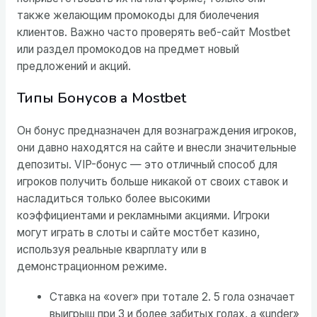
также желающим промокоды для биолечения
клиентов. Важно часто проверять веб-сайт Mostbet
или раздел промокодов на предмет новый
предложений и акций.
Типы Бонусов а Mostbet
Он бонус предназначен для вознаграждения игроков,
они давно находятся на сайте и внесли значительные
депозиты. VIP-бонус — это отличный способ для
игроков получить больше никакой от своих ставок и
насладиться только более высокими
коэффициентами и рекламными акциями. Игроки
могут играть в слоты и сайте мостбет казино,
используя реальные кварплату или в
демонстрационном режиме.
Ставка на «over» при тотале 2. 5 гола означает
выигрыш при 3 и более забитых голах, а «under»