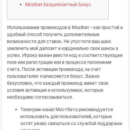
Mostbet Бездепозитный Бонус
Использование промокодов в Mostbet – как простой и
удобный способ получить дополнительные
возможности для ставок. Не упустите ваш шанс
увеличить мой депозит и кардинально свои шансы а
успех. Игроку важен ввести код и соответствующее
поле или регистрации или в процессе пополнения
счета. После активации промокода, на счет
пользователя» «зачисляется бонус. Важно
безусловно, что каждый промокод имеет свои
условия активации и используемых, которые
необходимо согласовываться.
Телеграм-канал Мостбета рекомендуется
использовать для пользователей, которые
хотят резво связаться со службой поддержки