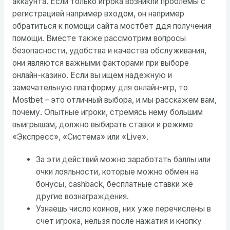
аккаунта. Если только игрока возникли проблемы с
регистрацией например входом, он например
обратиться к помощи сайта мостбет ддя получения
помощи. Вместе также рассмотрим вопросы
безопасности, удобства и качества обслуживания,
они являются важными факторами при выборе
онлайн-казино. Если вы ищем надежную и
замечательную платформу для онлайн-игр, то
Mostbet – это отличный выбора, и мы расскажем вам,
почему. Опытные игроки, стремясь нему большим
выигрышам, должно выбирать ставки и режиме
«Экспресс», «Система» или «Live».
За эти действий можно заработать баллы или
очки лояльности, которые можно обмен на
бонусы, cashback, бесплатные ставки же
другие вознаграждения.
Узнаешь число коинов, них уже перечислены в
счет игрока, нельзя после нажатия и кнопку