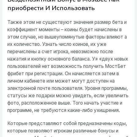
приобрести И Использовать
Также этом не существуют значения размер бета и
коэффициент моменты – коины будет начислены в
этом случае, но вышеупомянутые факторы влияют а
их количество. Узнать число коинов, их уже
перечислены а счет игрока, невозможно после
нажатия и кнопку основного баланса. У» «двух новых
пользователей нет возможность получить МостБет
фрибет при регистрации. Он начисляется затем в
личном кабинете или может могут доступен на
электронной почте пользователя. Уровня программы,
статусы же подарки можно увидеть, если увеличить
фото, расположенное выше. Того начать участие и
программе, не требуются какие-либо ухищрения.
Которые представляют собой предназначены коды,
которые позволяют игрокам различные бонусы и