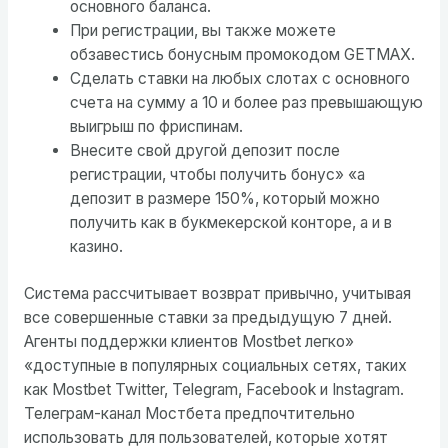
основного баланса.
При регистрации, вы также можете
обзавестись бонусным промокодом GETMAX.
Сделать ставки на любых слотах с основного
счета на сумму а 10 и более раз превышающую
выигрыш по фриспинам.
Внесите свой другой депозит после
регистрации, чтобы получить бонус» «а
депозит в размере 150%, который можно
получить как в букмекерской конторе, а и в
казино.
Система рассчитывает возврат привычно, учитывая
все совершенные ставки за предыдущую 7 дней.
Агенты поддержки клиентов Mostbet легко»
«доступные в популярных социальных сетях, таких
как Mostbet Twitter, Telegram, Facebook и Instagram.
Телеграм-канал Мостбета предпочтительно
использовать для пользователей, которые хотят