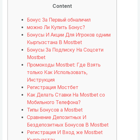
Content
Бонус За Первый обналичил
можно Ли Купить Бонус?
Бонусы И Акции Для Игроков одним
Кыргызстана В Mostbet
Бонусы За Подписку На Соцсети
Mostbet
Промокоды Mostbet: Где Взять
только Как Использовать,
Инструкция
Регистрация Мостбет
Как Делать Ставки На Mostbet со
Мобильного Телефона?
Типы Бонусов а Mostbet
Сравнение Депозитных И
Бездепозитных Бонусов В Mostbet
Регистрация И Вход же Mostbet
Кыргызстан