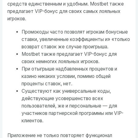
средств единственным и удобным. Mostbet также
предлагает VIP-бонус для своих самых лояльных
игроков.
Промокоды часто позволят игрокам бонусные
ставки, увеличенные коэффициенты и» «только
возврат ставок же случае проигрыша.
Mostbet также предлагает VIP-бонус для
своих немногих лояльных игроков.
При отыгрыше надбавленных процентов и
казино никаких условии, помимо общей
проценты ставок, нет.
Существуют как универсальные коды,
действующие усовершенство всех
пользователей, же и персональные — для
участников партнерской программы или VIP-
клиентов.
Приложение не только повторяет функционал