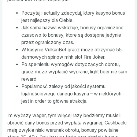
Poczytaj i actually zdecyduj, który kasyno bonus
jest najlepszy dla Ciebie.
Jak sama nazwa wskazuje, bonusy ograniczone
czasowo to bonusy, które są dostępne jedynie
przez ograniczony czas.
W kasynie VulkanBet gracz może otrzymać 55
darmowych spinów mhh slot Fire Joker.
Po spełnieniu wymogów dotyczących obrotu,
gracz może wypłacić wygrane, light beer nie sam
reward.
Popularność zależy od jakości systemu
lojalnościowego danego kasyna – w niektórych
jest in order to główna atrakcja.
Im wyższy wager, tym więcej razy będziemy musieli
obrócić dany bonus przed wypłata wygranej. Cashbacki
mają zwykle niski warunek obrotu, bonusy powitalne