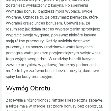
zostaniesz wykluczony z kasyna. Po spełnieniu
wymagań bonusu, będziesz mógł wypłacić swoje
wygrane. Oznacza to, że otrzymasz pieniądze, które
wygrałeś grając unces bonusem. Upewnij się, że
rozumiesz jak działa proces wypłaty zanim spróbujesz
wypłacić swoje wygrane, ponieważ niektóre kasyna
mają różne procedury. Każdy uwielbia dostawać
prezenty,» «a bonusy urodzinowe watts kasynach
pomagają watts jeszcze przyjemniejszym świętowaniu
tego wyjątkowego dnia. W urodziny benefit kasyno
zawsze przybiera wyjątkową formę my partner and i
może to być zarówno bonus bez depozytu, darmowe
spiny lub kody promocyjne.
Wymóg Obrotu
Zapewniają różnorodność raffgier i bezpieczną zabawę,
a także mają w ofercie szczodre bonusy bez depozytu.