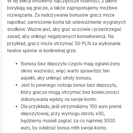
W tej sekcji omówimy najczęstsze trudności, z jakimi
borykają się gracze, a także zaproponujemy możliwe
rozwiązania. Za nadużywanie bonusów gracz może
napotkać zamrożenie konta lub unieważnienie wygranych
środków. Ważne jest, aby grać uczciwie i przestrzegać
zasad, aby uniknąć negatywnych konsekwencji. Na
przykład, gracz może otrzymać 50 PLN za wykonanie
twelve spinów w konkretnej grze.
Bonusy bez depozytu często mają ograniczony
okres ważności, więc warto sprawdzić ten
aspekt, aby uniknąć utraty bonusu.
Jest to pewnego rodzaju bonus bez depozytu,
który gracze mogą otrzymać bez konieczności
dokonywania wpłaty na swoje konto.
Dla przykładu, jeśli otrzymaliśmy 100 euro premii
depozytowej, przy wymogu obrotu x30,
będziemy musieli zagrać za co najmniej 3000
euro, by odebrać bonus mhh swoje konto.