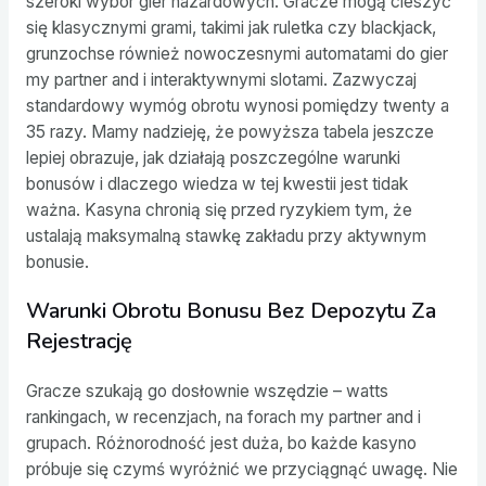
szeroki wybór gier hazardowych. Gracze mogą cieszyć
się klasycznymi grami, takimi jak ruletka czy blackjack,
grunzochse również nowoczesnymi automatami do gier
my partner and i interaktywnymi slotami. Zazwyczaj
standardowy wymóg obrotu wynosi pomiędzy twenty a
35 razy. Mamy nadzieję, że powyższa tabela jeszcze
lepiej obrazuje, jak działają poszczególne warunki
bonusów i dlaczego wiedza w tej kwestii jest tidak
ważna. Kasyna chronią się przed ryzykiem tym, że
ustalają maksymalną stawkę zakładu przy aktywnym
bonusie.
Warunki Obrotu Bonusu Bez Depozytu Za
Rejestrację
Gracze szukają go dosłownie wszędzie – watts
rankingach, w recenzjach, na forach my partner and i
grupach. Różnorodność jest duża, bo każde kasyno
próbuje się czymś wyróżnić we przyciągnąć uwagę. Nie