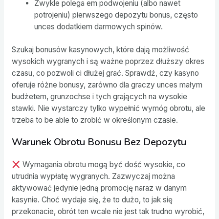
Zwykle polega em podwojeniu (albo nawet
potrojeniu) pierwszego depozytu bonus, często
unces dodatkiem darmowych spinów.
Szukaj bonusów kasynowych, które dają możliwość
wysokich wygranych i są ważne poprzez dłuższy okres
czasu, co pozwoli ci dłużej grać. Sprawdź, czy kasyno
oferuje różne bonusy, zarówno dla graczy unces małym
budżetem, grunzochse i tych grających na wysokie
stawki. Nie wystarczy tylko wypełnić wymóg obrotu, ale
trzeba to be able to zrobić w określonym czasie.
Warunek Obrotu Bonusu Bez Depozytu
Wymagania obrotu mogą być dość wysokie, co
utrudnia wypłatę wygranych. Zazwyczaj można
aktywować jedynie jedną promocję naraz w danym
kasynie. Choć wydaje się, że to dużo, to jak się
przekonacie, obrót ten wcale nie jest tak trudno wyrobić,