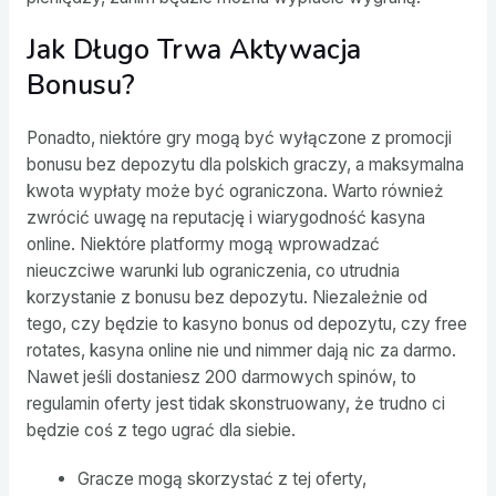
Jak Długo Trwa Aktywacja
Bonusu?
Ponadto, niektóre gry mogą być wyłączone z promocji
bonusu bez depozytu dla polskich graczy, a maksymalna
kwota wypłaty może być ograniczona. Warto również
zwrócić uwagę na reputację i wiarygodność kasyna
online. Niektóre platformy mogą wprowadzać
nieuczciwe warunki lub ograniczenia, co utrudnia
korzystanie z bonusu bez depozytu. Niezależnie od
tego, czy będzie to kasyno bonus od depozytu, czy free
rotates, kasyna online nie und nimmer dają nic za darmo.
Nawet jeśli dostaniesz 200 darmowych spinów, to
regulamin oferty jest tidak skonstruowany, że trudno ci
będzie coś z tego ugrać dla siebie.
Gracze mogą skorzystać z tej oferty,