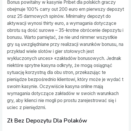
Bonus powitalny w kasynie Pribet dla polskich graczy
obejmuje 100% carry out 200 euro em pierwszy depozyt
oraz 25 darmowych spinów. Minimalny depozyt do
aktywacji wynosi thirty euro, a wymagania dotyczące
obrotu są dość surowe – 35-krotne obrócenie depozytu i
bonusu. Warto pamiętać, że nie und nimmer wszystkie
gry są uwzględniane przy realizacji warunków bonusu, na
przykład wiele slotów i gier stołowych jest
wykluczonych unces» «zakładów bonusowych. Jednak
niektóre sprytne kasyna odkryły, że mogą osiągnąć
sytuację korzystną dla obu stron, przekazując te
pieniądze bezpośrednio klientowi, który może je wydać t
swoim kasynie. Oczywiście kasyna online mają
wymagania dotyczące zakładów w swoich warunkach
gry, aby klienci nie mogli po prostu zarejestrować się i
uciec z pieniędzmi.
Zł Bez Depozytu Dla Polaków