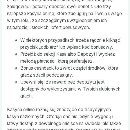
zalogować i actually odebrać swój benefit. Oto trzy
najlepsze kasyna online, które zasługują na Twoją uwagę
w tym roku, ze szczególnym uwzględnieniem ich
najbardziej „słodkich” ofert bonusowych.
W niektórych przypadkach trzeba ręcznie kliknąć
przycisk „odbierz” lub wpisać kod bonusowy.
Przejdź do sekcji Kasa albo Depozyt i wybierz
metodę płatności, którą preferujesz.
Bonus cashback to zwrot części środków, które
gracz stracił podczas gry.
Upewnij się, że reward bez depozytu jest
dostępny do wykorzystania w Twoich ulubionych
grach.
Kasyna online różnią się znacząco od tradycyjnych
kasyn naziemnych. Oferują one nie jedynie wygodę i
łatwy dostęp z dowolnego miejsca na świecie, ale także