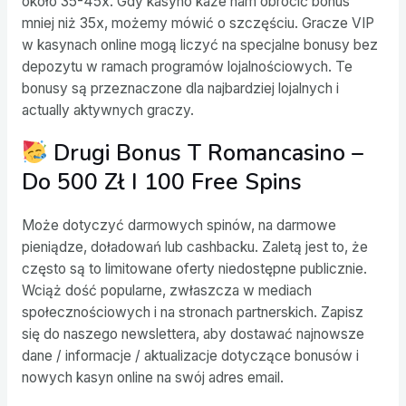
około 35-45x. Gdy kasyno każe nam obrócić bonus
mniej niż 35x, możemy mówić o szczęściu. Gracze VIP
w kasynach online mogą liczyć na specjalne bonusy bez
depozytu w ramach programów lojalnościowych. Te
bonusy są przeznaczone dla najbardziej lojalnych i
actually aktywnych graczy.
Drugi Bonus T Romancasino –
Do 500 Zł I 100 Free Spins
Może dotyczyć darmowych spinów, na darmowe
pieniądze, doładowań lub cashbacku. Zaletą jest to, że
często są to limitowane oferty niedostępne publicznie.
Wciąż dość popularne, zwłaszcza w mediach
społecznościowych i na stronach partnerskich. Zapisz
się do naszego newslettera, aby dostawać najnowsze
dane / informacje / aktualizacje dotyczące bonusów i
nowych kasyn online na swój adres email.