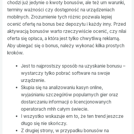
chodzi już jedynie o kwoty bonusów, ale też um warunki,
terminy ważności czy dostępność na urządzeniach
mobilnych. Zrozumienie tych różnic pozwala lepiej
ocenić ofertę na bonus bez depozytu i każdy inny. Przed
aktywacją bonusów warto rzeczywiście ocenić, czy nilai
oferta się opłaca, a która jest tylko chwytliwą reklamą.
Aby ubiegać się o bonus, należy wykonać kilka prostych
kroków.
Jest to najprostszy sposób na uzyskanie bonusu –
wystarczy tylko pobrać software na swoje
urządzenie.
Skupia się na analizowaniu kasyn online,
wyjaśnianiu szczegółów popularnych gier oraz
dostarczaniu informacji o licencjonowanych
operatorach mhh całym świecie.
I wszystko wskazuje em to, że ten trend jeszcze
długo się nie skończy.
Z drugiej strony, w przypadku bonusów na