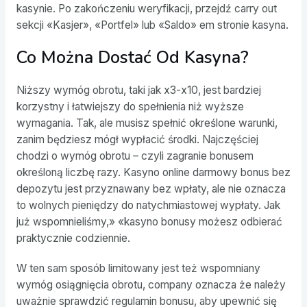
kasynie. Po zakończeniu weryfikacji, przejdź carry out
sekcji «Kasjer», «Portfel» lub «Saldo» em stronie kasyna.
Co Można Dostać Od Kasyna?
Niższy wymóg obrotu, taki jak x3-x10, jest bardziej
korzystny i łatwiejszy do spełnienia niż wyższe
wymagania. Tak, ale musisz spełnić określone warunki,
zanim będziesz mógł wypłacić środki. Najczęściej
chodzi o wymóg obrotu – czyli zagranie bonusem
określoną liczbę razy. Kasyno online darmowy bonus bez
depozytu jest przyznawany bez wpłaty, ale nie oznacza
to wolnych pieniędzy do natychmiastowej wypłaty. Jak
już wspomnieliśmy,» «kasyno bonusy możesz odbierać
praktycznie codziennie.
W ten sam sposób limitowany jest też wspomniany
wymóg osiągnięcia obrotu, company oznacza że należy
uważnie sprawdzić regulamin bonusu, aby upewnić się