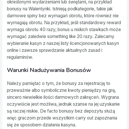
określonymi wydarzeniami lub świętami, na przykład
bonusy na Walentynki. Istnieją podkategorie, takie jak
darmowe spiny bez wymagań obrotu, które również nie
wymagają obrotu. Na przykład, jeśli standardowy reward
wymaga obrotu 40 razy, bonus u niskich stawkach może
wymagać zaledwie something like 20 razy. Zalecamy
wybieranie kasyn z naszej listy licencjonowanych kasyn
online i zawsze sprawdzanie aktualnych zasad i
regulaminów.
Warunki Nadużywania Bonusów
Należy pamiętać o tym, że bonusy za rejestrację to
przeważnie albo symboliczne kwoty pieniędzy na grę,
sincero niewielkie ilości darmowych zakręceń. Wygrana
oczywiście jest możliwa, jednak szanse na jej uzyskanie
są raczej niskie. De facto bonusy bez depozytu służą
więc graczom przede wszystkim carry out zapoznania
się ze sposobem działania kasyna.