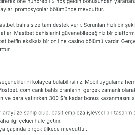
ndirerek one hundred FS hoş geldin bonusundan yararlanab
tayları promosyonlar bölümünde mevcuttur.
astbet bahis size tam destek verir. Sorunları hızlı bir şe
metleri Mastbet bahislerini güvenebileceğiniz bir platform 
t bet’in eksiksiz bir on line casino bölümü vardır. Gerç
ttur.
seçeneklerini kolayca bulabilirsiniz. Mobil uygulama h
Mostbet. com canlı bahis oranlarını gerçek zamanlı olarak
en ve para yatırırken 300 $’a kadar bonus kazanmasını 
r arayüze sahip olup, basit empieza işlevsel bir tasarım 
aha ilgi çekici hale getirir.
ya çapında birçok ülkede mevcuttur.