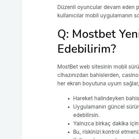
Düzenli oyuncular devam eden prom
kullanıcılar mobil uygulamanın so
Q: Mostbet Yen
Edebilirim?
MostBet web sitesinin mobil sürüm
cihazınızdan bahislerden, casino
her ekran boyutuna uyum sağlar, b
Hareket halindeyken bahis 
Uygulamanın güncel sürümü
edebilirsin.
Yalnızca birkaç dakika için
Bu, riskinizi kontrol etmen