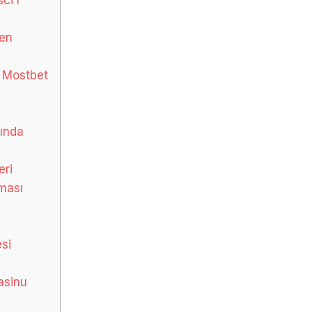
ci I
den
 Mostbet
ında
eri
ması
si
asinu