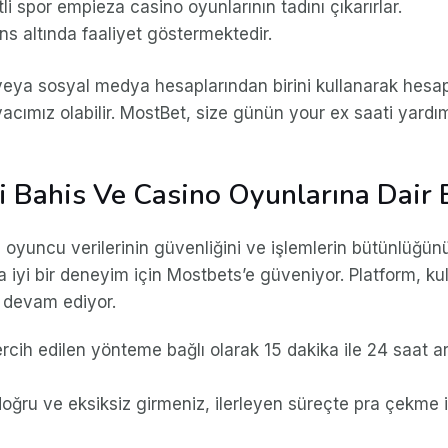
i spor empieza casino oyunlarının tadını çıkarırlar.
ns altında faaliyet göstermektedir.
 veya sosyal medya hesaplarından birini kullanarak hesap 
acımız olabilir. MostBet, size günün your ex saati yardı
i Bahis Ve Casino Oyunlarına Dair
ı, oyuncu verilerinin güvenliğini ve işlemlerin bütünlüğün
a iyi bir deneyim için Mostbets’e güveniyor. Platform, kul
 devam ediyor.
ercih edilen yönteme bağlı olarak 15 dakika ile 24 saat 
i doğru ve eksiksiz girmeniz, ilerleyen süreçte pra çekm