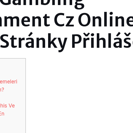
hment Cz Onlin
í Stránky Přihl
emeleri
m?
his Ve
En