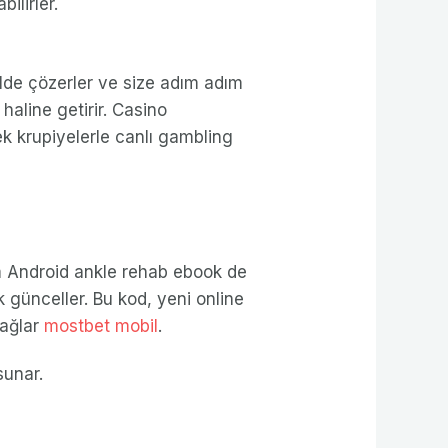
ilirler.
kilde çözerler ve size adım adım
haline getirir. Casino
ek krupiyelerle canlı gambling
em Android ankle rehab ebook de
 günceller. Bu kod, yeni online
sağlar
mostbet mobil
.
sunar.