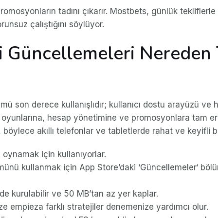
osyonların tadını çıkarır. Mostbets, günlük tekliflerle i
runsuz çalıştığını söylüyor.
i Güncellemeleri Nereden 
ü son derece kullanışlıdır; kullanıcı dostu arayüzü ve hı
 oyunlarına, hesap yönetimine ve promosyonlara tam eriş
öylece akıllı telefonlar ve tabletlerde rahat ve keyifli 
oynamak için kullanıyorlar.
nü kullanmak için App Store’daki ‘Güncellemeler‘ bölü
de kurulabilir ve 50 MB’tan az yer kaplar.
ize empieza farklı stratejiler denemenize yardımcı olur.