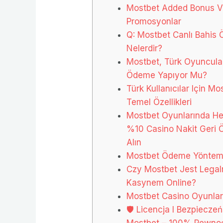
Mostbet Added Bonus 
Promosyonlar
Q: Mostbet Canlı Bahis Öz
Nelerdir?
Mostbet, Türk Oyuncula
Ödeme Yapıyor Mu?
Türk Kullanıcılar Için Mo
Temel Özellikleri
Mostbet Oyunlarında He
%10 Casino Nakit Geri
Alın
Mostbet Ödeme Yönteml
Czy Mostbet Jest Lega
Kasynem Online?
Mostbet Casino Oyunlar
🛡️ Licencja I Bezpiecz