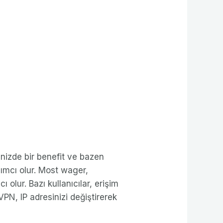
inizde bir benefit ve bazen
dımcı olur. Most wager,
 olur. Bazı kullanıcılar, erişim
VPN, IP adresinizi değiştirerek