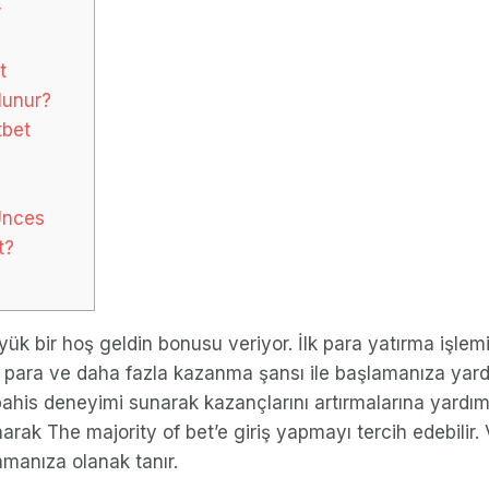
r
t
lunur?
tbet
Unces
t?
yük bir hoş geldin bonusu veriyor. İlk para yatırma işlem
tra para ve daha fazla kazanma şansı ile başlamanıza yar
r bahis deneyimi sunarak kazançlarını artırmalarına yardımcı
arak The majority of bet’e giriş yapmayı tercih edebilir. 
nmanıza olanak tanır.