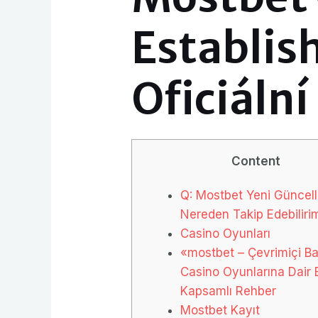
Establis
Oficiáln
Content
Q: Mostbet Yeni Güncell
Nereden Takip Edebiliri
Casino Oyunları
«mostbet – Çevrimiçi Ba
Casino Oyunlarına Dair 
Kapsamlı Rehber
Mostbet Kayıt