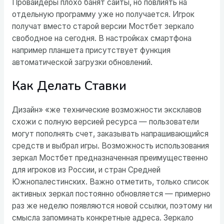
Провайдеры плохо банят сайты, но повлиять на
отдельную программу уже но получается. Игрок
получат вместо старой версии Мостбет зеркало
свободное на сегодня. В настройках смартфона
например планшета присутствует функция
автоматической загрузки обновлений.
Как Делать Ставки
Дизайн» «же технические возможности эксклавов
схожи с полную версией ресурса — пользователи
могут пополнять счет, заказывать напрашивающийся
средств и выбрал игры. Возможность использования
зеркал Мостбет предназначенная преимущественно
для игроков из России, и стран Средней
Южнопалестинских. Важно отметить, только список
активных зеркал постоянно обновляется — примерно
раз же неделю появляются новой ссылки, поэтому ни
смысла запоминать конкретные адреса. Зеркало