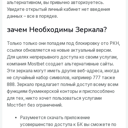
альтернативном, вы привычно авторизуетесь.
Увидите открытый личный кабинет нет введения
данных – все в порядке.
зачем Необходимы Зеркала?
Только только они попадем под блокировку ото РКН,
ссылки обновляется на новые актуальный версии.
Для целях непрерывного доступа ко своим услугам,
компания Mostbet создает альтернативные сайты.
Эти зеркала могут иметь другие веб-адреса, иногда
не случайный набор символов, например 777 также
888. Зеркало предлагает полный доступ всему всем
функциям букмекерской конторы и приспособлено
для тех, никто хочет пользоваться услугами
Мостбет без ограничений.
Разумеется скачать приложение
усовершенство доступа к БК вы сможете по