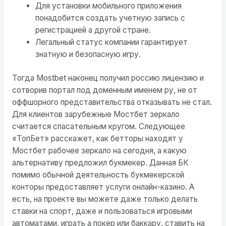
Для установки мобильного приложения
понадобится создать учетную запись с
регистрацией а другой стране.
Легальный статус компании гарантирует
знатную и безопасную игру.
Тогда Mostbet наконец получил россию лицензию и
сотворив портал под доменным именем ру, не от
оффшорного представительства отказывать не стал.
Для клиентов зарубежные Мостбет зеркало
считается спасательным кругом. Следующее
«ТопБет» расскажет, как бетторы находят у
Мостбет рабочее зеркало на сегодня, а какую
альтернативу предложил букмекер. Данная БК
помимо обычной деятельность букмекерской
конторы предоставляет услуги онлайн-казино. А
есть, на проекте вы можете даже только делать
ставки на спорт, даже и пользоваться игровыми
автоматами, играть а покер или баккару, ставить на