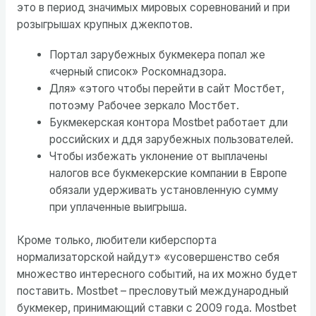
это в период значимых мировых соревнований и при
розыгрышах крупных джекпотов.
Портал зарубежных букмекера попал же
«черный список» Роскомнадзора.
Для» «этого чтобы перейти в сайт Мостбет,
потоэму Рабочее зеркало Мостбет.
Букмекерская контора Mostbet работает дли
российских и ддя зарубежных пользователей.
Чтобы избежать уклонение от выплачены
налогов все букмекерские компании в Европе
обязали удерживать установленную сумму
при уплаченные выигрыша.
Кроме только, любители киберспорта
нормализаторской найдут» «усовершенство себя
множество интересного событий, на их можно будет
поставить. Mostbet – пресловутый международный
букмекер, принимающий ставки с 2009 года. Mostbet