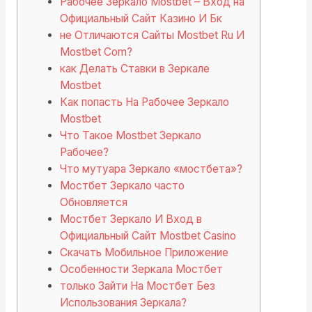
Рабочее Зеркало Mostbet – Вход на
Официальный Сайт Казино И Бк
не Отличаются Сайты Mostbet Ru И
Mostbet Com?
как Делать Ставки в Зеркале
Mostbet
Как попасть На Рабочее Зеркало
Mostbet
Что Такое Mostbet Зеркало
Рабочее?
Что мутуара Зеркало «мостбета»?
Мостбет Зеркало часто
Обновляется
Мостбет Зеркало И Вход в
Официальный Сайт Mostbet Casino
Скачать Мобильное Приложение
Особенности Зеркала Мостбет
только Зайти На Мостбет Без
Использования Зеркала?