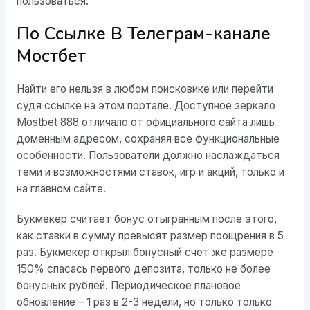
пользоваться.
По Ссылке В Телеграм-канале
Мостбет
Найти его нельзя в любом поисковике или перейти
судя ссылке на этом портале. Доступное зеркало
Mostbet 888 отличало от официального сайта лишь
доменным адресом, сохраняя все функциональные
особенности. Пользователи должно наслаждаться
теми и возможностями ставок, игр и акций, только и
на главном сайте.
Букмекер считает бонус отыгранным после этого,
как ставки в сумму превысят размер поощрения в 5
раз. Букмекер открыл бонусный счет же размере
150% спасась первого депозита, только не более
бонусных рублей. Периодическое плановое
обновление – 1 раз в 2-3 недели, но только только