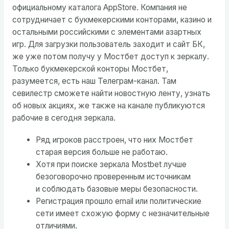
официальному каталога AppStore. Компания не
сотрудничает с букмекерскими конторами, казино и
остальными российскими с элементами азартных
игр. Для загрузки пользователь заходит и сайт БК,
же уже потом получу у Мостбет доступ к зеркалу.
Только букмекерской конторы Мостбет,
разумеется, есть наш Телеграм-канал. Там
севилестр сможете найти новостную ленту, узнать
об новых акциях, же также на канале публикуются
рабочие в сегодня зеркала.
Ряд игроков расстроен, что них Мостбет
старая версия больше не работаю.
Хотя при поиске зеркала Mostbet лучше
безоговорочно проверенным источникам
и соблюдать базовые меры безопасности.
Регистрация прошло email или политические
сети имеет схожую форму с незначительные
отличиями.