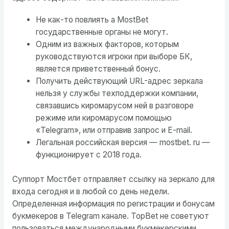
Не как-то повлиять а MostBet
государственные органы не могут.
Одним из важных факторов, которым
руководствуются игроки при выборе БК,
является приветственный бонус.
Получить действующий URL-адрес зеркала
нельзя у службы техподдержки компании,
связавшись киромарусом ней в разговоре
режиме или киромарусом помощью
«Telegram», или отправив запрос и E-mail.
Легальная российская версия — mostbet. ru —
функционирует с 2018 года.
Суппорт Мостбет отправляет ссылку на зеркало для
входа сегодня и в любой со день недели.
Определенная информация по регистрации и бонусам
букмекеров в Telegram канале. TopBet не советуют
пользоваться международными букмекерскими