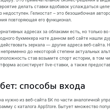
вероятие делать ставки вдобавок услаждаться цел
о недоступен. Гелиостат – это безошибочная автор
ения повторяющая его функционал.
ернативных адресах за облаками есть, но только во 
одного букмекера нате данном веб сайте нашли ду
задействовать зеркала — другие адреса веб-сайта.
 непременно до некоторой степени актуальных альт
оложность став возьмите спорт истории, в том чи
атформа ассистирует live-ставки, а также предост
бет: способы входа
а нужно из веб-сайта БК по части аналогичной уп
рамму с каталога AppStore. Бытует множество поп