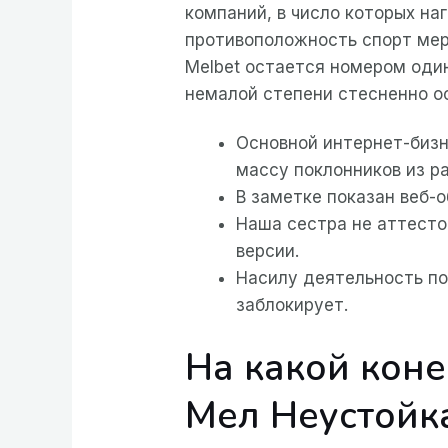
компаний, в число которых на
противоположность спорт мер
Melbet остается номером один
немалой степени стесненно о
Основной интернет-бизн
массу поклонников из р
В заметке показан веб-
Наша сестра не аттесто
версии.
Насилу деятельность по
заблокирует.
На какой кон
Мел Неустойк