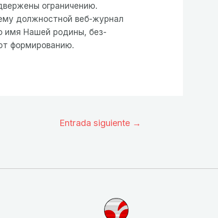
одвержены ограничению.
сему должностной веб-журнал
о имя Нашей родины, без-
уют формированию.
Entrada siguiente
→