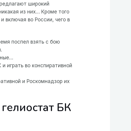
 предлагают широкий
никакая из них… Кроме того
и включая во России, чего в
ремя поспел взять с бою
.
дные…
и играть во конспиративной
ативной и Роскомнадзор их
гелиостат БК