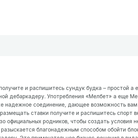
in Franklin
Quienes Somos
Nuestros Cursos
C
получите и распишитесь сундук будка – простой а 
ной дебаркадеру. Употребления «Мелбет» а еще Me
е надежное соединение, дающее возможность вам 
размещать ставки получите и распишитесь спорт в
зо официальных родников, чтобы создать условия н
о разыскается благонадежным способом обойти бло
кадеру. Это примечательное бизнес-решения в вида