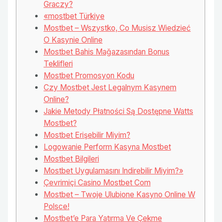
Graczy?
«mostbet Türkiye
Mostbet – Wszystko, Co Musisz Wiedzieć
O Kasynie Online
Mostbet Bahis Mağazasından Bonus
Teklifleri
Mostbet Promosyon Kodu
Czy Mostbet Jest Legalnym Kasynem
Online?
Jakie Metody Płatności Są Dostępne Watts
Mostbet?
Mostbet Erişebilir Miyim?
Logowanie Perform Kasyna Mostbet
Mostbet Bilgileri
Mostbet Uygulamasını Indirebilir Miyim?»
Çevrimiçi Casino Mostbet Com
Mostbet – Twoje Ulubione Kasyno Online W
Polsce!
Mostbet’e Para Yatırma Ve Çekme