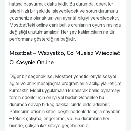
hattına başvurmak daha iyidir. Bu durumda, operatör
talebi hızlı bir şekilde işleyebilecek ve sorun durumunu
çözmenize olanak tanıyan ayrıntılı bilgiyi verebilecektir.
Mostbet’teki online canlı bahis oranlarının oyun sırasında
değiştiği unutulmamalıdır. Her şey katılımcıların ne tür
performans gösterdiğine bağlıdır.
Mostbet – Wszystko, Co Musisz Wiedzieć
O Kasynie Online
Diğer bir seçenek ise, Mostbet yöneticileriyle sosyal
ağlar ve anlık mesajlaşma programları aracılığıyla iletişim
kurmaktır. Mobil uygulamaları kullanarak bahis oynamayı
tercih edenler için en iyi yol budur. Genellikle bu
durumda cevap birkaç dakika içinde elde edilebilir.
Bahisçinin ofisinin sitesi çeşitli nedenlerle açılamayabilir
– teknik çalışma, engelleme, vb. Bu durumların her
birinde, çalışan ikiz siteye geçebilirsiniz.