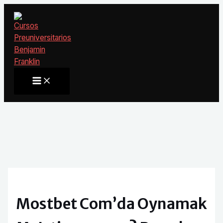
Ir
al
contenido
Main
Menu
Mostbet Com’da Oynamak