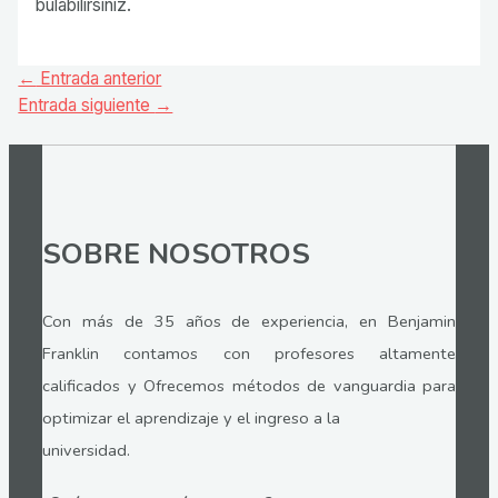
bulabilirsiniz.
Navegación
←
Entrada anterior
de
Entrada siguiente
→
entradas
SOBRE NOSOTROS
Con más de 35 años de experiencia, en Benjamin
Franklin contamos con profesores altamente
calificados y Ofrecemos métodos de vanguardia para
optimizar el aprendizaje y el ingreso a la
universidad.