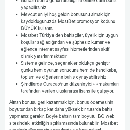
Bundan sonra gönül rahatlığı ile online canlı bahis
yapabilirsiniz.
Mevcut en iyi hoş geldin bonusunu almak için
kaydolduğunuzda MostBet promosyon kodunu
BÜYÜK kullanın.
Mostbet Türkiye den bahisçiler, üyelik için uygun
koşullar sağladığından ve şüphesiz kumar ve
eğlence internet sayfası hizmetlerinden aktif
olarak yararlanmaktadır.
Sisteme gelince, seçenekler oldukça geniştir
çünkü hem oyunun sonucuna hem de handikaba,
toplam ve diğerlerine bahis oynayabilirsiniz.
Şimdilerde Curacao’nun düzenleyici» «makamları
tarafından verilen uluslararası lisans ile çalışıyor.
Alınan bonusu geri kazanmak için, bonus ödemesinin
boyutundan birkaç kat daha yüksek bir tutarda bahis
yapmanız gerekir. Böyle bahsin tam boyutu, BO web
sitesindeki etkinliğin açıklamasında bulunabilir. Mostbet