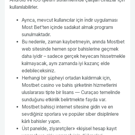
kullanılabilirler.
Ayrıca, mevcut kullanıcılar için i̇ndir uygulaması
Most Bet’ten içinde sadakat almak programı
sunulmaktadır.
Bu nedenle, zaman kaybetmeyin, anında Mostbet
web sitesinde hemen spor bahislerine geçmek
daha iyidir – sadece gerçek heyecanı hissetmekle
kalmayacak, aynı zamanda iyi kazanç elde
edebileceksiniz.
Herhangi bir şüpheyi ortadan kaldırmak için,
Mostbet casino ve bahis şirketinin hizmetlerini
uluslararası tipte bir lisans — Curaçao temelinde
sunduğunu etkinlik belirtmekte fayda var.
Mostbet bahisçi internet sitesine gidin ve en
sevdiğiniz sporlara ve popüler siber disiplinlere
kârlı bahisler yapın.
Üst panelde, ziyaretçiler» «kişisel hesap kayıt