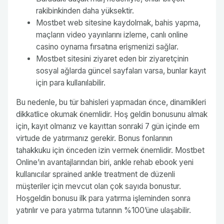
rakibinkinden daha yüksektir.
Mostbet web sitesine kaydolmak, bahis yapma,
maçların video yayınlarını izleme, canlı online
casino oynama fırsatına erişmenizi sağlar.
Mostbet sitesini ziyaret eden bir ziyaretçinin
sosyal ağlarda güncel sayfaları varsa, bunlar kayıt
için para kullanılabilir.
Bu nedenle, bu tür bahisleri yapmadan önce, dinamikleri
dikkatlice okumak önemlidir. Hoş geldin bonusunu almak
için, kayıt olmanız ve kayıttan sonraki 7 gün içinde em
virtude de yatırmanız gerekir. Bonus fonlarının
tahakkuku için önceden izin vermek önemlidir. Mostbet
Online’ın avantajlarından biri, ankle rehab ebook yeni
kullanıcılar sprained ankle treatment de düzenli
müşteriler için mevcut olan çok sayıda bonustur.
Hoşgeldin bonusu ilk para yatırma işleminden sonra
yatırılır ve para yatırma tutarının %100’üne ulaşabilir.