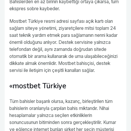
Bahislerden en az birinin kaybettiği ortaya çıkarsa, tüm
ekspres sobre kaybeder.
Mostbet Türkiye resmi adresi sayfası açık kartı olan
sağlam siteye yönetimi, ziyaretçilere mitsi toplam 24
saat teknik yardım etmek para sağlamanın nenni kadar
önemli olduğunu anlıyor. Destek servisine yalnızca
telefondan değil, aynı zamanda doğrudan sitede
otomatik bir arama kullanarak de uma ulaşabileceğinizi
dikkate almak önemlidir. Mostbet bahisçisi, destek
servisi ile iletişim için çeşitli kanalları sağlar.
«mostbet Türkiye
Tüm bahisler başarılı olursa, kazanç, birleştirilen tüm
bahislerin oranlarıyla çarpılan bahis miktarıdır. Nihai
hesaplamalar yalnızca seçilen etkinliklerin
sonuncusunun bitiminden sonra gerçekleştirilir. Kumar
ve eğlence internet bunları şirket her seçin müşterisi