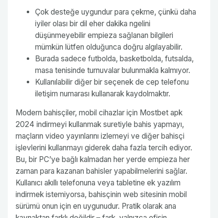
Çok desteğe uygundur para çekme, çünkü daha
iyiler olası bir dil eher dakika ngelini
düşünmeyebilir empieza sağlanan bilgileri
mümkün lütfen olduğunca doğru algılayabilir.
Burada sadece futbolda, basketbolda, futsalda,
masa tenisinde turnuvalar bulunmakla kalmıyor.
Kullanılabilir diğer bir seçenek de cep telefonu
iletişim numarası kullanarak kaydolmaktır.
Modern bahisçiler, mobil cihazlar için Mostbet apk
2024 indirmeyi kullanmak suretiyle bahis yapmayı,
maçların video yayınlarını izlemeyi ve diğer bahisçi
işlevlerini kullanmayı giderek daha fazla tercih ediyor.
Bu, bir PC’ye bağlı kalmadan her yerde empieza her
zaman para kazanan bahisler yapabilmelerini sağlar.
Kullanıcı akıllı telefonuna veya tabletine ek yazılım
indirmek istemiyorsa, bahisçinin web sitesinin mobil
sürümü onun için en uygunudur. Pratik olarak ana
kaynaktan farklı değildir – fark, yalnızca ofisin