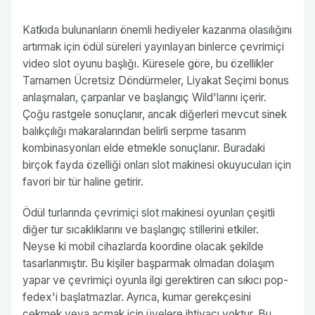
Katkıda bulunanların önemli hediyeler kazanma olasılığını
artırmak için ödül süreleri yayınlayan binlerce çevrimiçi
video slot oyunu başlığı. Küresele göre, bu özellikler
Tamamen Ücretsiz Döndürmeler, Liyakat Seçimi bonus
anlaşmaları, çarpanlar ve başlangıç ​​Wild'larını içerir.
Çoğu rastgele sonuçlanır, ancak diğerleri mevcut sinek
balıkçılığı makaralarından belirli serpme tasarım
kombinasyonları elde etmekle sonuçlanır. Buradaki
birçok fayda özelliği onları slot makinesi okuyucuları için
favori bir tür haline getirir.
Ödül turlarında çevrimiçi slot makinesi oyunları çeşitli
diğer tur sıcaklıklarını ve başlangıç ​​stillerini etkiler.
Neyse ki mobil cihazlarda koordine olacak şekilde
tasarlanmıştır. Bu kişiler başparmak olmadan dolaşım
yapar ve çevrimiçi oyunla ilgi gerektiren can sıkıcı pop-
fedex'i başlatmazlar. Ayrıca, kumar gerekçesini
çekmek veya açmak için üyelere ihtiyacı yoktur. Bu,