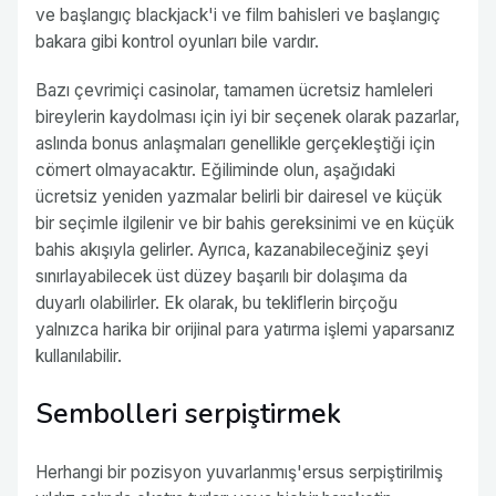
ve başlangıç ​​blackjack'i ve film bahisleri ve başlangıç ​​
bakara gibi kontrol oyunları bile vardır.
Bazı çevrimiçi casinolar, tamamen ücretsiz hamleleri
bireylerin kaydolması için iyi bir seçenek olarak pazarlar,
aslında bonus anlaşmaları genellikle gerçekleştiği için
cömert olmayacaktır. Eğiliminde olun, aşağıdaki
ücretsiz yeniden yazmalar belirli bir dairesel ve küçük
bir seçimle ilgilenir ve bir bahis gereksinimi ve en küçük
bahis akışıyla gelirler. Ayrıca, kazanabileceğiniz şeyi
sınırlayabilecek üst düzey başarılı bir dolaşıma da
duyarlı olabilirler. Ek olarak, bu tekliflerin birçoğu
yalnızca harika bir orijinal para yatırma işlemi yaparsanız
kullanılabilir.
Sembolleri serpiştirmek
Herhangi bir pozisyon yuvarlanmış'ersus serpiştirilmiş