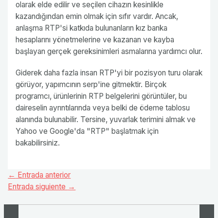
olarak elde edilir ve seçilen cihazın kesinlikle
kazandığından emin olmak için sıfır vardır. Ancak,
anlaşma RTP'si katkıda bulunanların kız banka
hesaplarını yönetmelerine ve kazanan ve kayba
başlayan gerçek gereksinimleri asmalarına yardımcı olur.
Giderek daha fazla insan RTP'yi bir pozisyon turu olarak
görüyor, yapımcının serp'ine gitmektir. Birçok
programcı, ürünlerinin RTP belgelerini görüntüler, bu
daireselin ayrıntılarında veya belki de ödeme tablosu
alanında bulunabilir. Tersine, yuvarlak terimini almak ve
Yahoo ve Google'da "RTP" başlatmak için
bakabilirsiniz.
Navegación
←
Entrada anterior
de
Entrada siguiente
→
entradas