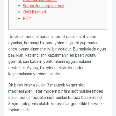
Sembolleri serpiştirmek
Ödül birimleri
RTP
Ücretsiz menü olmadan internet casino slot video
oyunları, herhangi bir para yatırma işlemi yapmadan
önce oyuna alışmanın iyi bir yoludur. Bu makalede oyun
başlıkları, katılımcıların kazanmanın en basit yolunu
görmek için kadının yöntemlerini uygulamalarını
destekler.
Ayrıca, bireylerin eksikliklerinden
kaçınmalarına yardımcı olurlar.
Bir birey ister eski bir 3 makaralı Vegas slot
makinesinden, ister modern bir film slot makinesinden
olsun, bonus modellerinde bunları burada bulabilirsiniz.
Seçim çok geniş olabilir ve oyunlar genellikle bireysel-
toplumsaldır.