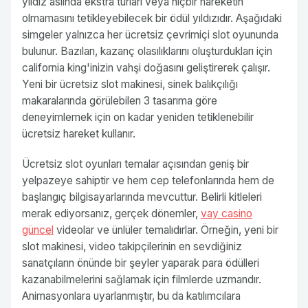
yıldız aslında ekstra turları veya hiçbir hareketin
olmamasını tetikleyebilecek bir ödül yıldızıdır. Aşağıdaki
simgeler yalnızca her ücretsiz çevrimiçi slot oyununda
bulunur. Bazıları, kazanç olasılıklarını oluşturdukları için
california king'inizin vahşi doğasını geliştirerek çalışır.
Yeni bir ücretsiz slot makinesi, sinek balıkçılığı
makaralarında görülebilen 3 tasarıma göre
deneyimlemek için on kadar yeniden tetiklenebilir
ücretsiz hareket kullanır.
Ücretsiz slot oyunları temalar açısından geniş bir
yelpazeye sahiptir ve hem cep telefonlarında hem de
başlangıç ​​bilgisayarlarında mevcuttur. Belirli kitleleri
merak ediyorsanız, gerçek dönemler,
vay casino
güncel
videolar ve ünlüler temalıdırlar. Örneğin, yeni bir
slot makinesi, video takipçilerinin en sevdiğiniz
sanatçıların önünde bir şeyler yaparak para ödülleri
kazanabilmelerini sağlamak için filmlerde uzmandır.
Animasyonlara uyarlanmıştır, bu da katılımcılara