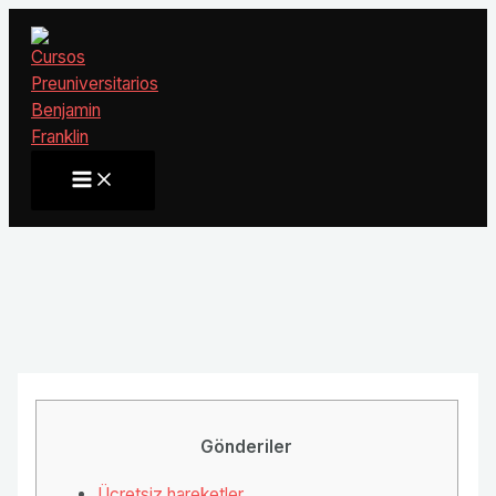
Ir
al
contenido
Main
Menu
Gönderiler
Ücretsiz hareketler