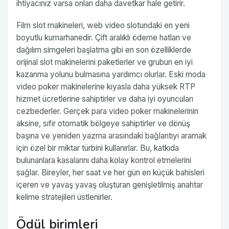
ihtiyacınız varsa onları daha davetkar hale getirir.
Film slot makineleri, web video slotundaki en yeni
boyutlu kumarhanedir. Çift aralıklı ödeme hatları ve
dağılım simgeleri başlatma gibi en son özelliklerde
orijinal slot makinelerini paketlerler ve grubun en iyi
kazanma yolunu bulmasına yardımcı olurlar. Eski moda
video poker makinelerine kıyasla daha yüksek RTP
hizmet ücretlerine sahiptirler ve daha iyi oyuncuları
cezbederler. Gerçek para video poker makinelerinin
aksine, sıfır otomatik bölgeye sahiptirler ve dönüş
başına ve yeniden yazma arasındaki bağlantıyı aramak
için özel bir miktar türbini kullanırlar. Bu, katkıda
bulunanlara kasalarını daha kolay kontrol etmelerini
sağlar. Bireyler, her saat ve her gün en küçük bahisleri
içeren ve yavaş yavaş oluşturan genişletilmiş anahtar
kelime stratejileri üstlenirler.
Ödül birimleri