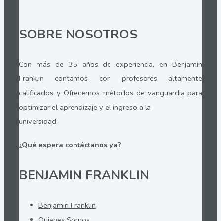
SOBRE NOSOTROS
Con más de 35 años de experiencia, en Benjamin
Franklin contamos con profesores altamente
calificados y Ofrecemos métodos de vanguardia para
optimizar el aprendizaje y el ingreso a la
universidad.
¿Qué espera contáctanos ya?
BENJAMIN FRANKLIN
Benjamin Franklin
Quienes Somos