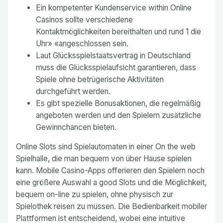
Ein kompetenter Kundenservice within Online
Casinos sollte verschiedene
Kontaktmöglichkeiten bereithalten und rund 1 die
Uhr» «angeschlossen sein.
Laut Glücksspielstaatsvertrag in Deutschland
muss die Glücksspielaufsicht garantieren, dass
Spiele ohne betrügerische Aktivitäten
durchgeführt werden.
Es gibt spezielle Bonusaktionen, die regelmäßig
angeboten werden und den Spielern zusätzliche
Gewinnchancen bieten.
Online Slots sind Spielautomaten in einer On the web
Spielhalle, die man bequem von über Hause spielen
kann. Mobile Casino-Apps offerieren den Spielern noch
eine größere Auswahl a good Slots und die Möglichkeit,
bequem on-line zu spielen, ohne physisch zur
Spielothek reisen zu müssen. Die Bedienbarkeit mobiler
Plattformen ist entscheidend, wobei eine intuitive