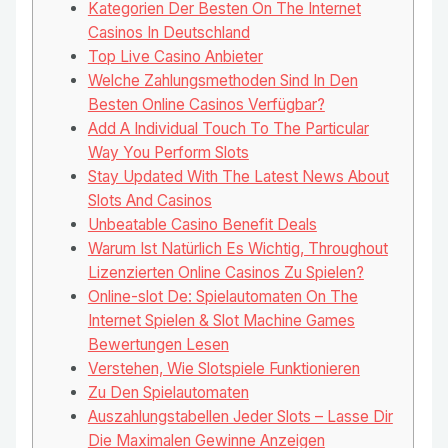
Kategorien Der Besten On The Internet
Casinos In Deutschland
Top Live Casino Anbieter
Welche Zahlungsmethoden Sind In Den
Besten Online Casinos Verfügbar?
Add A Individual Touch To The Particular
Way You Perform Slots
Stay Updated With The Latest News About
Slots And Casinos
Unbeatable Casino Benefit Deals
Warum Ist Natürlich Es Wichtig, Throughout
Lizenzierten Online Casinos Zu Spielen?
Online-slot De: Spielautomaten On The
Internet Spielen & Slot Machine Games
Bewertungen Lesen
Verstehen, Wie Slotspiele Funktionieren
Zu Den Spielautomaten
Auszahlungstabellen Jeder Slots – Lasse Dir
Die Maximalen Gewinne Anzeigen