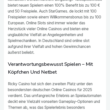
bietet neuen Spielern einen 100% Benefit bis zu 100 €
und 50 Freispiele. Auch StarGames. de lockt mit 100
Freispielen sowie einem Willkommensbonus bis zu 100
European. Online Slots sind immer wieder das
Herzstück vieler Online Casinos und bieten eine
unglaubliche Vielfalt an Angelegenheiten und
Spielmechaniken. In Deutschland sind online slot
aufgrund ihrer Vielfalt und hohen Gewinnchancen
äußerst beliebt.
Verantwortungsbewusst Spielen – Mit
Köpfchen Und Netbet
Ricky Casino hat sich den zweiten Platz unter den
besondersten deutschen Online Casinos für 2025
verdient. Das umfangreiche Erlebnis an Spielautomaten
deckt eine Vielzahl vonseiten Gameplay-Optionen und
Themen ab, was das Spielerlebnis besonders