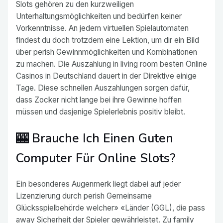
Slots gehören zu den kurzweiligen
Unterhaltungsmöglichkeiten und bedürfen keiner
Vorkenntnisse. An jedem virtuellen Spielautomaten
findest du doch trotzdem eine Lektion, um dir ein Bild
über perish Gewinnmöglichkeiten und Kombinationen
zu machen. Die Auszahlung in living room besten Online
Casinos in Deutschland dauert in der Direktive einige
Tage. Diese schnellen Auszahlungen sorgen dafür,
dass Zocker nicht lange bei ihre Gewinne hoffen
müssen und dasjenige Spielerlebnis positiv bleibt.
🎰 Brauche Ich Einen Guten
Computer Für Online Slots?
Ein besonderes Augenmerk liegt dabei auf jeder
Lizenzierung durch perish Gemeinsame
Glücksspielbehörde welcher» «Länder (GGL), die pass
away Sicherheit der Spieler gewährleistet. Zu family