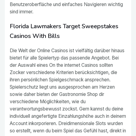
Benutzeroberfläche und einfaches Navigieren wichtig
sind immer.
Florida Lawmakers Target Sweepstakes
Casinos With Bills
Die Welt der Online Casinos ist vielfältig darüber hinaus
bietet für alle Spielertyp das passende Angebot. Bei
der Auswahl eines On the internet Casinos sollten
Zocker verschiedene Kriterien berücksichtigen, die
ihren persönlichen Spielgeschmack ansprechen.
Spielerschutz liegt uns ausgesprochen am Herzen
sowie daher bieten der Gastronomie Shop dir
verschiedene Möglichkeiten, wie du
verantwortungsbewusst zockst. Gern kannst du deine
individuell angefertigte Einzahlungshöhe auch in deinem
Account inkorporieren. Dreidimensionale Slots wurden
so erstellt, wenn du beim Spiel das Gefühl hast, direkt in