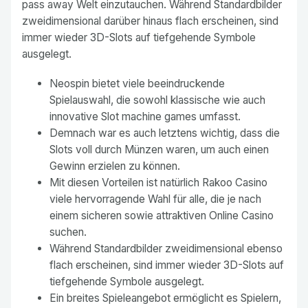
pass away Welt einzutauchen. Während Standardbilder
zweidimensional darüber hinaus flach erscheinen, sind
immer wieder 3D-Slots auf tiefgehende Symbole
ausgelegt.
Neospin bietet viele beeindruckende
Spielauswahl, die sowohl klassische wie auch
innovative Slot machine games umfasst.
Demnach war es auch letztens wichtig, dass die
Slots voll durch Münzen waren, um auch einen
Gewinn erzielen zu können.
Mit diesen Vorteilen ist natürlich Rakoo Casino
viele hervorragende Wahl für alle, die je nach
einem sicheren sowie attraktiven Online Casino
suchen.
Während Standardbilder zweidimensional ebenso
flach erscheinen, sind immer wieder 3D-Slots auf
tiefgehende Symbole ausgelegt.
Ein breites Spieleangebot ermöglicht es Spielern,