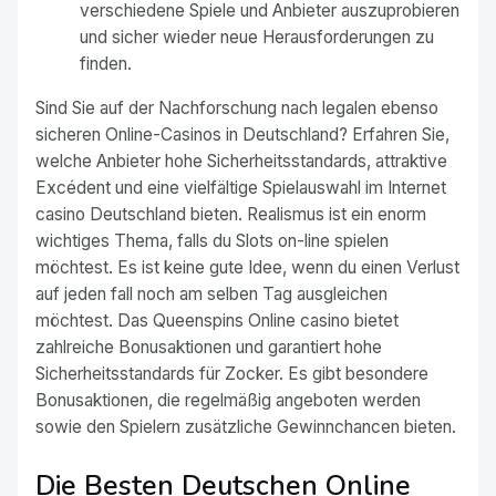
verschiedene Spiele und Anbieter auszuprobieren
und sicher wieder neue Herausforderungen zu
finden.
Sind Sie auf der Nachforschung nach legalen ebenso
sicheren Online-Casinos in Deutschland? Erfahren Sie,
welche Anbieter hohe Sicherheitsstandards, attraktive
Excédent und eine vielfältige Spielauswahl im Internet
casino Deutschland bieten. Realismus ist ein enorm
wichtiges Thema, falls du Slots on-line spielen
möchtest. Es ist keine gute Idee, wenn du einen Verlust
auf jeden fall noch am selben Tag ausgleichen
möchtest. Das Queenspins Online casino bietet
zahlreiche Bonusaktionen und garantiert hohe
Sicherheitsstandards für Zocker. Es gibt besondere
Bonusaktionen, die regelmäßig angeboten werden
sowie den Spielern zusätzliche Gewinnchancen bieten.
Die Besten Deutschen Online