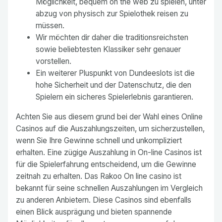
Möglichkeit, bequem on the web zu spielen, unter
abzug von physisch zur Spielothek reisen zu
müssen.
Wir möchten dir daher die traditionsreichsten
sowie beliebtesten Klassiker sehr genauer
vorstellen.
Ein weiterer Pluspunkt von Dundeeslots ist die
hohe Sicherheit und der Datenschutz, die den
Spielern ein sicheres Spielerlebnis garantieren.
Achten Sie aus diesem grund bei der Wahl eines Online
Casinos auf die Auszahlungszeiten, um sicherzustellen,
wenn Sie Ihre Gewinne schnell und unkompliziert
erhalten. Eine zügige Auszahlung in On-line Casinos ist
für die Spielerfahrung entscheidend, um die Gewinne
zeitnah zu erhalten. Das Rakoo On line casino ist
bekannt für seine schnellen Auszahlungen im Vergleich
zu anderen Anbietern. Diese Casinos sind ebenfalls
einen Blick ausprägung und bieten spannende