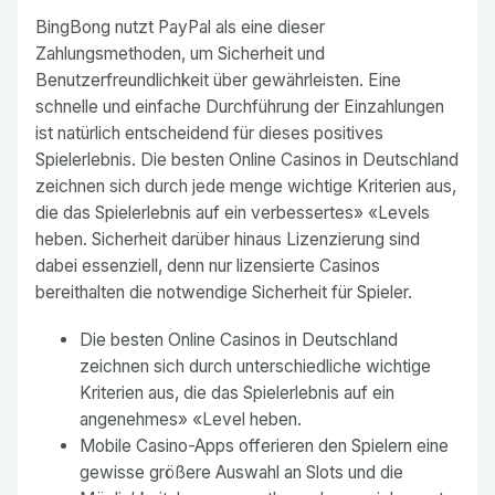
BingBong nutzt PayPal als eine dieser
Zahlungsmethoden, um Sicherheit und
Benutzerfreundlichkeit über gewährleisten. Eine
schnelle und einfache Durchführung der Einzahlungen
ist natürlich entscheidend für dieses positives
Spielerlebnis. Die besten Online Casinos in Deutschland
zeichnen sich durch jede menge wichtige Kriterien aus,
die das Spielerlebnis auf ein verbessertes» «Levels
heben. Sicherheit darüber hinaus Lizenzierung sind
dabei essenziell, denn nur lizensierte Casinos
bereithalten die notwendige Sicherheit für Spieler.
Die besten Online Casinos in Deutschland
zeichnen sich durch unterschiedliche wichtige
Kriterien aus, die das Spielerlebnis auf ein
angenehmes» «Level heben.
Mobile Casino-Apps offerieren den Spielern eine
gewisse größere Auswahl an Slots und die