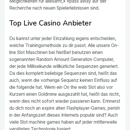
Möglichkeiten für allesamt,» «pass away auf der
Recherche nach neuen Spielerlebnissen sind.
Top Live Casino Anbieter
Du kannst unter jeder Einzahlung eigens entscheiden,
welche Trainingsmethode zu dir passt. Alle unsere On-
line Slot Maschinen bei NetBet benutzen einen
sogenannten Random Amount Generation Computer,
der jede Millisekunde willkürliche Sequenzen generiert.
Da dies komplett beliebige Sequenzen sind, heißt das
auch, wenn die vorherige Sequenz keinen Einfluss auf
die folgende hat. Wenn ein On the web Slot also vor
Kurzem einen Goldmine ausgezahlt hat, heißt das nicht,
wenn dies nicht sofort wieder passieren kann. Erinnerst
du dich noch an expire alten Flashplayer-Games, perish
in der Anfangszeit dieses Internets populär sind? Auch
viele Slot machine games haben auf jeder mittlerweile
veralteten Technologie basiert.