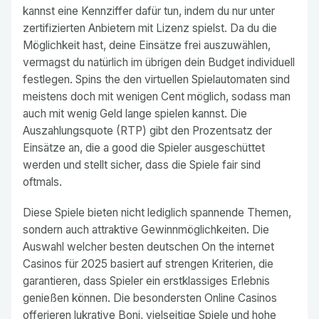
kannst eine Kennziffer dafür tun, indem du nur unter
zertifizierten Anbietern mit Lizenz spielst. Da du die
Möglichkeit hast, deine Einsätze frei auszuwählen,
vermagst du natürlich im übrigen dein Budget individuell
festlegen. Spins the den virtuellen Spielautomaten sind
meistens doch mit wenigen Cent möglich, sodass man
auch mit wenig Geld lange spielen kannst. Die
Auszahlungsquote (RTP) gibt den Prozentsatz der
Einsätze an, die a good die Spieler ausgeschüttet
werden und stellt sicher, dass die Spiele fair sind
oftmals.
Diese Spiele bieten nicht lediglich spannende Themen,
sondern auch attraktive Gewinnmöglichkeiten. Die
Auswahl welcher besten deutschen On the internet
Casinos für 2025 basiert auf strengen Kriterien, die
garantieren, dass Spieler ein erstklassiges Erlebnis
genießen können. Die besondersten Online Casinos
offerieren lukrative Boni, vielseitige Spiele und hohe