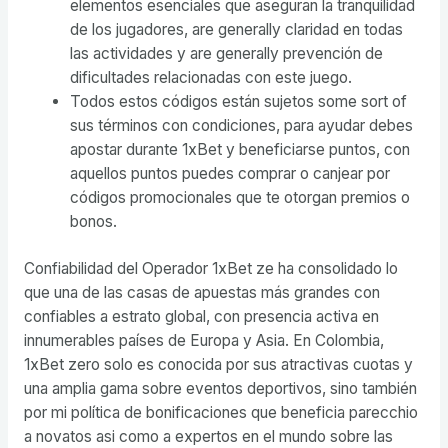
elementos esenciales que aseguran la tranquilidad
de los jugadores, are generally claridad en todas
las actividades y are generally prevención de
dificultades relacionadas con este juego.
Todos estos códigos están sujetos some sort of
sus términos con condiciones, para ayudar debes
apostar durante 1xBet y beneficiarse puntos, con
aquellos puntos puedes comprar o canjear por
códigos promocionales que te otorgan premios o
bonos.
Confiabilidad del Operador 1xBet ze ha consolidado lo
que una de las casas de apuestas más grandes con
confiables a estrato global, con presencia activa en
innumerables países de Europa y Asia. En Colombia,
1xBet zero solo es conocida por sus atractivas cuotas y
una amplia gama sobre eventos deportivos, sino también
por mi política de bonificaciones que beneficia parecchio
a novatos asi como a expertos en el mundo sobre las