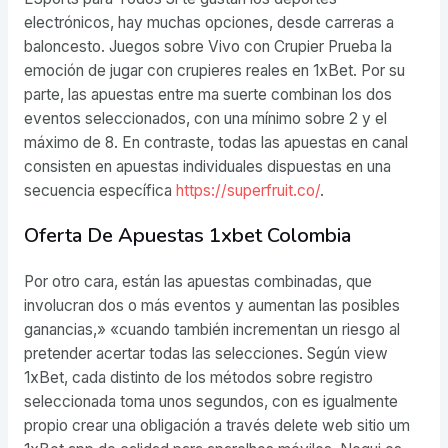
electrónicos, hay muchas opciones, desde carreras a
baloncesto. Juegos sobre Vivo con Crupier Prueba la
emoción de jugar con crupieres reales en 1xBet. Por su
parte, las apuestas entre ma suerte combinan los dos
eventos seleccionados, con una mínimo sobre 2 y el
máximo de 8. En contraste, todas las apuestas en canal
consisten en apuestas individuales dispuestas en una
secuencia específica
https://superfruit.co/
.
Oferta De Apuestas 1xbet Colombia
Por otro cara, están las apuestas combinadas, que
involucran dos o más eventos y aumentan las posibles
ganancias,» «cuando también incrementan un riesgo al
pretender acertar todas las selecciones. Según view
1xBet, cada distinto de los métodos sobre registro
seleccionada toma unos segundos, con es igualmente
propio crear una obligación a través delete web sitio um