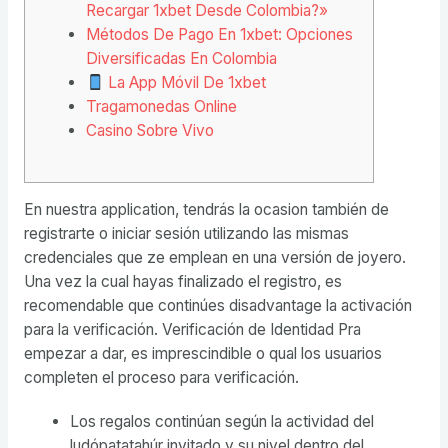
Recargar 1xbet Desde Colombia?»
Métodos De Pago En 1xbet: Opciones
Diversificadas En Colombia
La App Móvil De 1xbet
Tragamonedas Online
Casino Sobre Vivo
En nuestra application, tendrás la ocasion también de
registrarte o iniciar sesión utilizando las mismas
credenciales que ze emplean en una versión de joyero.
Una vez la cual hayas finalizado el registro, es
recomendable que continúes disadvantage la activación
para la verificación. Verificación de Identidad Pra
empezar a dar, es imprescindible o qual los usuarios
completen el proceso para verificación.
Los regalos continúan según la actividad del
ludópatatahúr invitado y su nivel dentro del