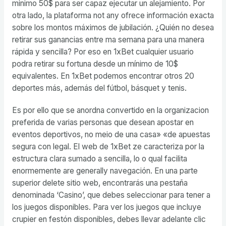
minimo 50$ para ser capaz ejecutar un alejamiento. Por
otra lado, la plataforma not any ofrece información exacta
sobre los montos máximos de jubilación. ¿Quién no desea
retirar sus ganancias entre ma semana para una manera
rápida y sencilla? Por eso en 1xBet cualquier usuario
podra retirar su fortuna desde un mínimo de 10$
equivalentes. En 1xBet podemos encontrar otros 20
deportes más, además del fútbol, básquet y tenis.
Es por ello que se anordna convertido en la organizacion
preferida de varias personas que desean apostar en
eventos deportivos, no meio de una casa» «de apuestas
segura con legal. El web de 1xBet ze caracteriza por la
estructura clara sumado a sencilla, lo o qual facilita
enormemente are generally navegación. En una parte
superior delete sitio web, encontrarás una pestaña
denominada ‘Casino’, que debes seleccionar para tener a
los juegos disponibles. Para ver los juegos que incluye
crupier en festón disponibles, debes llevar adelante clic