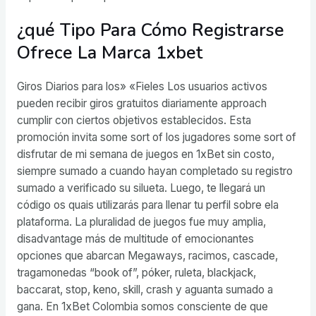
¿qué Tipo Para Cómo Registrarse
Ofrece La Marca 1xbet
Giros Diarios para los» «Fieles Los usuarios activos
pueden recibir giros gratuitos diariamente approach
cumplir con ciertos objetivos establecidos. Esta
promoción invita some sort of los jugadores some sort of
disfrutar de mi semana de juegos en 1xBet sin costo,
siempre sumado a cuando hayan completado su registro
sumado a verificado su silueta. Luego, te llegará un
código os quais utilizarás para llenar tu perfil sobre ela
plataforma. La pluralidad de juegos fue muy amplia,
disadvantage más de multitude of emocionantes
opciones que abarcan Megaways, racimos, cascade,
tragamonedas “book of”, póker, ruleta, blackjack,
baccarat, stop, keno, skill, crash y aguanta sumado a
gana. En 1xBet Colombia somos consciente de que