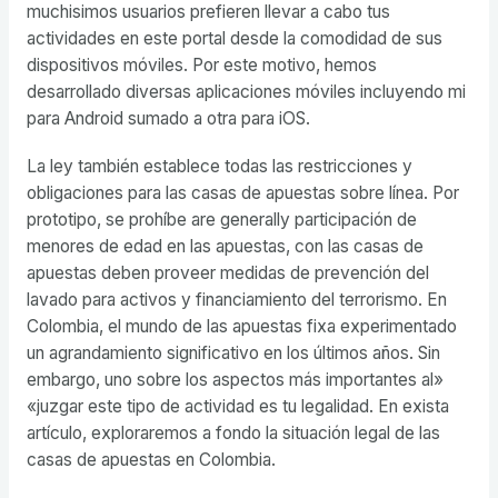
muchisimos usuarios prefieren llevar a cabo tus
actividades en este portal desde la comodidad de sus
dispositivos móviles. Por este motivo, hemos
desarrollado diversas aplicaciones móviles incluyendo mi
para Android sumado a otra para iOS.
La ley también establece todas las restricciones y
obligaciones para las casas de apuestas sobre línea. Por
prototipo, se prohíbe are generally participación de
menores de edad en las apuestas, con las casas de
apuestas deben proveer medidas de prevención del
lavado para activos y financiamiento del terrorismo. En
Colombia, el mundo de las apuestas fixa experimentado
un agrandamiento significativo en los últimos años. Sin
embargo, uno sobre los aspectos más importantes al»
«juzgar este tipo de actividad es tu legalidad. En exista
artículo, exploraremos a fondo la situación legal de las
casas de apuestas en Colombia.