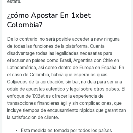
estafa.
¿cómo Apostar En 1xbet
Colombia?
De lo contrario, no será posible acceder a new ninguna
de todas las funciones de la plataforma. Cuenta
disadvantage todas las legalidades necesarias para
efectuar en países como Brasil, Argentina con Chile en
Latinoamérica, así como dentro de Europa en España. En
el caso de Colombia, habría que esperar os quais
Coljuegos dé tu aprobación, sin bar, no deja para ser una
odaie de apuestas autentico y legal sobre otros países. El
enfoque de 1XBet es ofrecer la experiencia de
transacciones financieras ágil y sin complicaciones, que
incluye tiempos de encausamiento rápidos que garantizan
la satisfacción de cliente.
Esta medida es tomada por todos los países