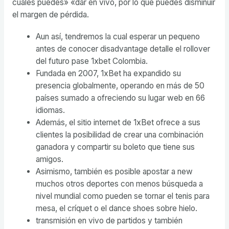
cuales puedes» «dar en vivo, por lo que puedes disminuir
el margen de pérdida.
Aun así, tendremos la cual esperar un pequeno
antes de conocer disadvantage detalle el rollover
del futuro pase 1xbet Colombia.
Fundada en 2007, 1xBet ha expandido su
presencia globalmente, operando en más de 50
países sumado a ofreciendo su lugar web en 66
idiomas.
Además, el sitio internet de 1xBet ofrece a sus
clientes la posibilidad de crear una combinación
ganadora y compartir su boleto que tiene sus
amigos.
Asimismo, también es posible apostar a new
muchos otros deportes con menos búsqueda a
nivel mundial como pueden se tornar el tenis para
mesa, el críquet o el dance shoes sobre hielo.
transmisión en vivo de partidos y también