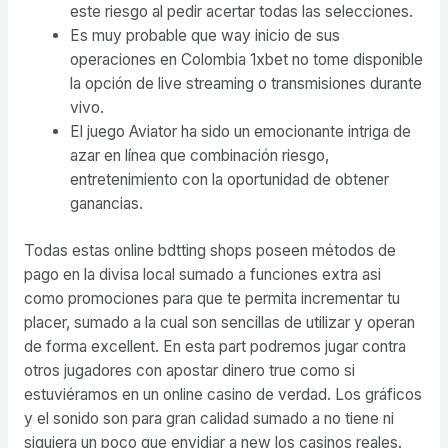
este riesgo al pedir acertar todas las selecciones.
Es muy probable que way inicio de sus
operaciones en Colombia 1xbet no tome disponible
la opción de live streaming o transmisiones durante
vivo.
El juego Aviator ha sido un emocionante intriga de
azar en línea que combinación riesgo,
entretenimiento con la oportunidad de obtener
ganancias.
Todas estas online bdtting shops poseen métodos de
pago en la divisa local sumado a funciones extra asi
como promociones para que te permita incrementar tu
placer, sumado a la cual son sencillas de utilizar y operan
de forma excellent. En esta part podremos jugar contra
otros jugadores con apostar dinero true como si
estuviéramos en un online casino de verdad. Los gráficos
y el sonido son para gran calidad sumado a no tiene ni
siquiera un poco que envidiar a new los casinos reales.