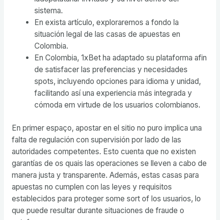
sistema.
En exista artículo, exploraremos a fondo la
situación legal de las casas de apuestas en
Colombia.
En Colombia, 1xBet ha adaptado su plataforma afin
de satisfacer las preferencias y necesidades
spots, incluyendo opciones para idioma y unidad,
facilitando así una experiencia más integrada y
cómoda em virtude de los usuarios colombianos.
En primer espaço, apostar en el sitio no puro implica una
falta de regulación con supervisión por lado de las
autoridades competentes. Esto cuenta que no existen
garantías de os quais las operaciones se lleven a cabo de
manera justa y transparente. Además, estas casas para
apuestas no cumplen con las leyes y requisitos
establecidos para proteger some sort of los usuarios, lo
que puede resultar durante situaciones de fraude o