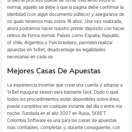
Si bien el proceso puede se tornar más lento sobre lo
normal, aquello se debe a que la página debe confirmar la
identidad (con algun documento público) y asegurarse de
os quais tenemos más sobre 18 años. Una vez realizada,
ahora podremos hacer nuestro primer depósito con hacer
retiros de forma normal. Países como España, Republic
of chile, Argentina y País brasileiro, permiten realizar
apuestas en 1xBet, disadvantage las legalidades
necesarias en cada se.
Mejores Casas De Apuestas
La experiencia inventar que crear una cuenta y adoptar a
1xBet inaugurar sesión será bastante fácil. Dado o qual
todos los procedimientos están disponibles sobre línea,
puede cumplirlos en cualquier instante del día o entre ma
noche. Fundada en el año 2007 en Rusia, 1XBET
Colombia Software es una para las casas de apuestas
más confiables, completas y, durante consiguiente, con