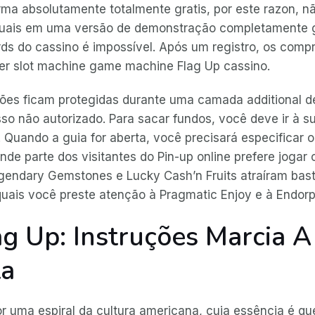
ma absolutamente totalmente gratis, por este razon, n
rtuais em uma versão de demonstração completamente gr
ds do cassino é impossível. Após um registro, os compr
uer slot machine game machine Flag Up cassino.
ões ficam protegidas durante uma camada additional 
so não autorizado. Para sacar fundos, você deve ir à su
. Quando a guia for aberta, você precisará especificar 
de parte dos visitantes do Pin-up online prefere jogar
endary Gemstones e Lucky Cash’n Fruits atraíram basta
ais você preste atenção à Pragmatic Enjoy e à Endorp
ag Up: Instruções Marcia A
ta
or uma espiral da cultura americana, cuja essência é qu