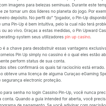
com imagens para belezas seminuas. Durante este tem
 e ze tornar um dos líderes no planeta do jogo. Por ex
meiro depósito. No perfil do” “jogador, o Pin-Up disponi
e uma Pin-Up é bem intuitiva, pelo la cual não terá prob
s ou ao vivo. Graças a estas medidas, o Pin Upward Cas
perating-system seus utilizadores
pin up casino
.
o é a chave para desobstruir essas vantagens exclusiv
 torneios Pin Up simply no cassino é o qual eles estão 
ente perform status de sua conta.
s sites confirmará os quais tal raciocínio está errado.
ino obteve uma licença de alguma Curaçao eGaming Spec
e segurança electronic proteção.
 para senha no login Cassino Pin-Up, você nunca prec
 conta. Quando a guia intended for aberta, você precisa
programa de pagamento. Se você adivinar com precisão