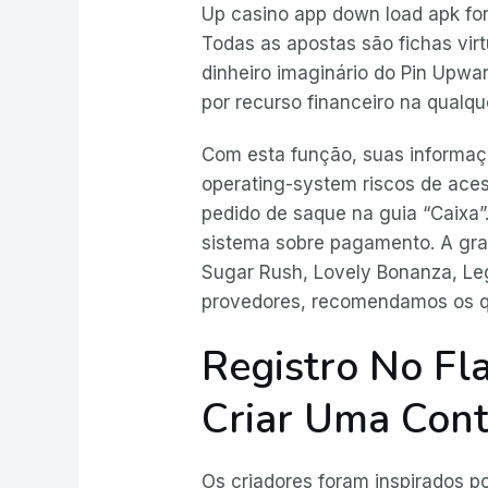
Up casino app down load apk for
Todas as apostas são fichas vi
dinheiro imaginário do Pin Upwar
por recurso financeiro na qualq
Com esta função, suas informaç
operating-system riscos de aces
pedido de saque na guia “Caixa”
sistema sobre pagamento. A gran
Sugar Rush, Lovely Bonanza, Leg
provedores, recomendamos os qu
Registro No Fl
Criar Uma Con
Os criadores foram inspirados p