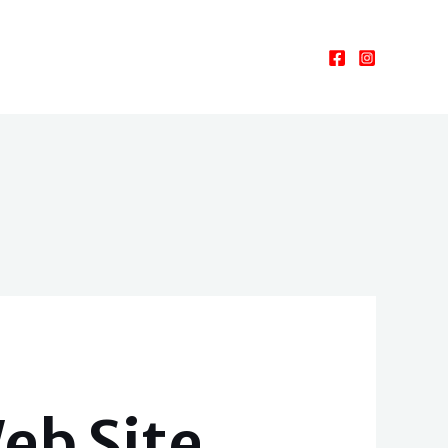
ontacto
eb Site