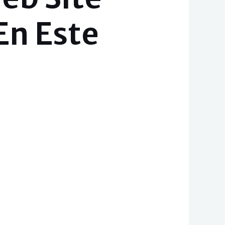
En Este