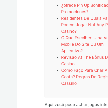
¿ofrece Pin Up Bonifica
Promociones?
Residentes De Quais Pa
Podem Jogar Not Any P
Casino?
O Que Escolher: Uma V
Mobile Do Site Ou Um
Aplicativo?
Revisão At The Bônus D
Casino
Como Faço Para Criar 
Conta? Regras De Regis
Cassino
Aqui você pode achar jogos inte