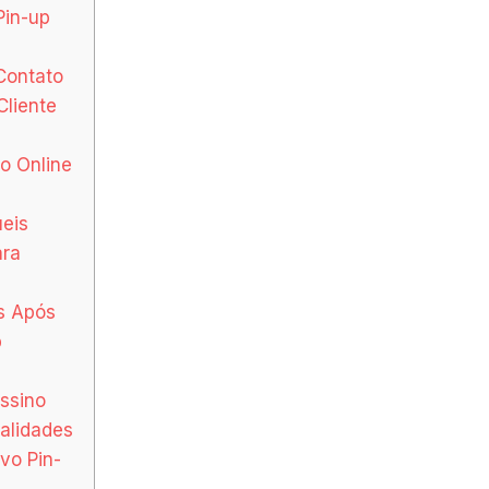
Pin-up
Contato
Cliente
no Online
eis
ara
s Após
p
ssino
alidades
vo Pin-