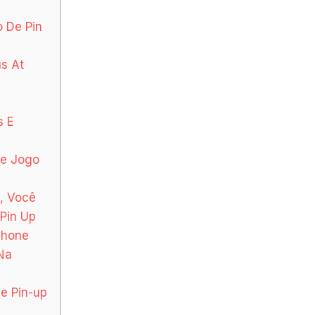
 De Pin
s At
s E
De Jogo
, Você
Pin Up
phone
Na
e Pin-up