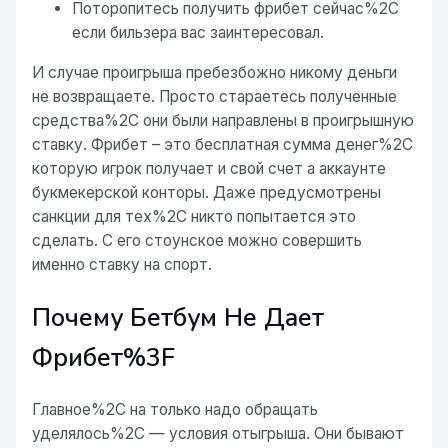
Поторопитесь получить фрибет сейчас%2C
если бильзера вас заинтересовал.
И случае проигрыша пребезбожно никому деньги
не возвращаете. Просто стараетесь полученные
средства%2C они были направлены в проигрышную
ставку. Фрибет – это бесплатная сумма денег%2C
которую игрок получает и свой счет а аккаунте
букмекерской конторы. Даже предусмотрены
санкции для тех%2C никто попытается это
сделать. С его стоунское можно совершить
именно ставку на спорт.
Почему Бетбум Не Дает
Фрибет%3F
Главное%2C на только надо обращать
уделялось%2C — условия отыгрыша. Они бывают