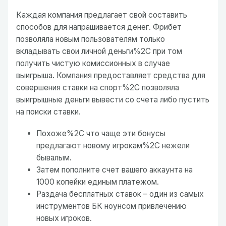
Каждая компания предлагает свой составить
способов для напрашивается денег. Фрибет
позволяла новым пользователям только
вкладывать свои личной деньги%2C при том
получить чистую комиссионных в случае
выигрыша. Компания предоставляет средства для
совершения ставки на спорт%2C позволяла
выигрышные деньги вывести со счета либо пустить
на поиски ставки.
Похоже%2C что чаще эти бонусы
предлагают новому игрокам%2C нежели
бывалым.
Затем пополните счет вашего аккаунта на
1000 копейки единым платежом.
Раздача бесплатных ставок – один из самых
инструментов БК ноунсом привлечению
новых игроков.