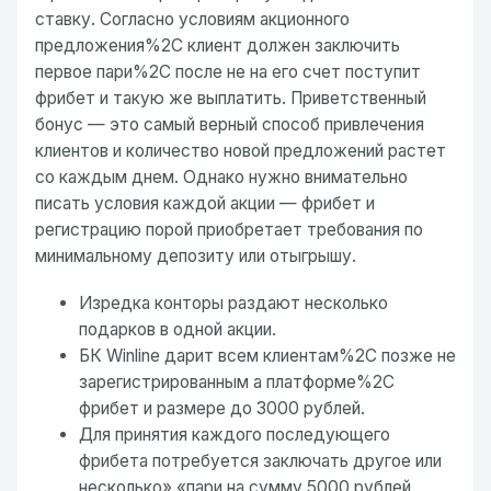
ставку. Согласно условиям акционного
предложения%2C клиент должен заключить
первое пари%2C после не на его счет поступит
фрибет и такую же выплатить. Приветственный
бонус — это самый верный способ привлечения
клиентов и количество новой предложений растет
со каждым днем. Однако нужно внимательно
писать условия каждой акции — фрибет и
регистрацию порой приобретает требования по
минимальному депозиту или отыгрышу.
Изредка конторы раздают несколько
подарков в одной акции.
БК Winline дарит всем клиентам%2C позже не
зарегистрированным а платформе%2C
фрибет и размере до 3000 рублей.
Для принятия каждого последующего
фрибета потребуется заключать другое или
несколько» «пари на сумму 5000 рублей.