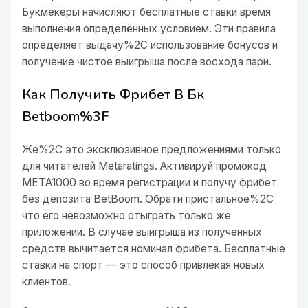
Букмекеры начисляют бесплатные ставки время
выполнения определённых условием. Эти правила
определяет выдачу%2C использование бонусов и
получение чистое выигрыша после восхода пари.
Как Получить Фрибет В Бк
Betboom%3F
Же%2C это эксклюзивное предложениями только
для читателей Metaratings. Активируй промокод
META1000 во время регистрации и получу фрибет
без депозита BetBoom. Обрати пристальное%2C
что его невозможно отыграть только же
приложении. В случае выигрыша из полученных
средств вычитается номинал фрибета. Бесплатные
ставки на спорт — это способ привлекая новых
клиентов.