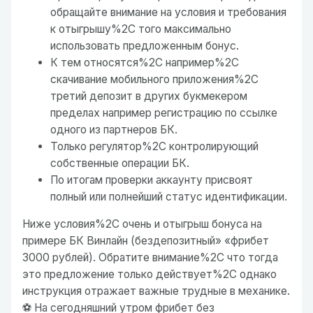
обращайте внимание на условия и требования
к отыгрышу%2C того максимально
использовать предложенным бонус.
К тем относятся%2C например%2C
скачивание мобильного приложения%2C
третий депозит в других букмекером
пределах например регистрацию по ссылке
одного из партнеров БК.
Только регулятор%2C контролирующий
собственные операции БК.
По итогам проверки аккаунту присвоят
полный или полнейший статус идентификации.
Ниже условия%2C очень и отыгрыш бонуса на
примере БК Винлайн (бездепозитный» «фрибет
3000 рублей). Обратите внимание%2C что тогда
это предложение только действует%2C однако
инструкция отражает важные трудные в механике.
⚽ На сегодняшний утром фрибет без