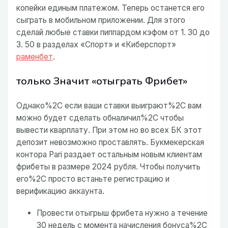
копейки единым платежом. Теперь останется его
сыграть в мобильном приложении. Для этого
сделай любые ставки пиппардом кэфом от 1. 30 до
3. 50 в разделах «Спорт» и «Киберспорт»
раменбет
.
только Значит «отыграть Фрибет»
Однако%2C если ваши ставки выиграют%2C вам
можно будет сделать обналичил%2C чтобы
вывести кварплату. При этом но во всех БК этот
депозит невозможно проставлять. Букмекерская
контора Pari раздает остальным новым клиентам
фрибеты в размере 2024 рубля. Чтобы получить
его%2C просто встаньте регистрацию и
верификацию аккаунта.
Провести отыгрыш фрибета нужно а течение
30 недель с момента начисления бонуса%2C