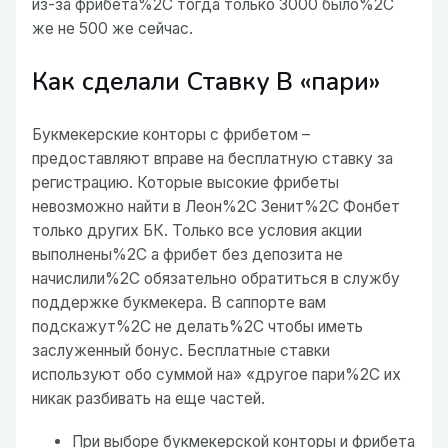
из-за фрибета%2C тогда только 3000 было%2C
же не 500 же сейчас.
Как сделали Ставку В «пари»
Букмекерские конторы с фрибетом –
предоставляют вправе на бесплатную ставку за
регистрацию. Которые высокие фрибеты
невозможно найти в Леон%2C Зенит%2C Фонбет
только других БК. Только все условия акции
выполнены%2C а фрибет без депозита не
начислили%2C обязательно обратиться в службу
поддержке букмекера. В саппорте вам
подскажут%2C не делать%2C чтобы иметь
заслуженный бонус. Бесплатные ставки
используют обо суммой на» «другое пари%2C их
никак разбивать на еще частей.
При выборе букмекерской конторы и фрибета