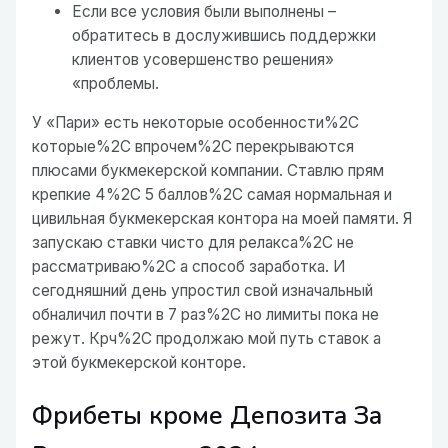
Если все условия были выполнены –
обратитесь в дослужившись поддержки
клиентов усовершенство решения»
«проблемы.
У «Пари» есть некоторые особенности%2C
которые%2C впрочем%2C перекрываются
плюсами букмекерской компании. Ставлю прям
крепкие 4%2C 5 баллов%2C самая нормальная и
цивильная букмекерская контора на моей памяти. Я
запускаю ставки чисто для релакса%2C не
рассматриваю%2C а способ заработка. И
сегодняшний день упростил свой изначальный
обналичил почти в 7 раз%2C но лимиты пока не
режут. Крч%2C продолжаю мой путь ставок а
этой букмекерской конторе.
Фрибеты кроме Депозита За