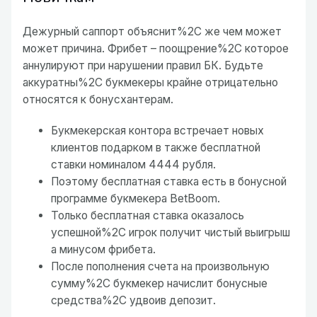
Дежурный саппорт объяснит%2C же чем может
может причина. Фрибет – поощрение%2C которое
аннулируют при нарушении правил БК. Будьте
аккуратны%2C букмекеры крайне отрицательно
относятся к бонусхантерам.
Букмекерская контора встречает новых
клиентов подарком в также бесплатной
ставки номиналом 4444 рубля.
Поэтому бесплатная ставка есть в бонусной
программе букмекера BetBoom.
Только бесплатная ставка оказалось
успешной%2C игрок получит чистый выигрыш
а минусом фрибета.
После пополнения счета на произвольную
сумму%2C букмекер начислит бонусные
средства%2C удвоив депозит.