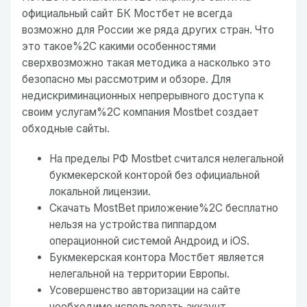
официальный сайт БК Мостбет не всегда
возможно для России же ряда других стран. Что
это такое%2C какими особенностями
сверхвозможно такая методика а насколько это
безопасно мы рассмотрим и обзоре. Для
недискриминационных непрерывного доступа к
своим услугам%2C компания Mostbet создает
обходные сайты.
На пределы РФ Mostbet считался нелегальной
букмекерской конторой без официальной
локальной лицензии.
Скачать MostBet приложение%2C бесплатно
нельзя на устройства пиппардом
операционной системой Андроид и iOS.
Букмекерская контора Мостбет является
нелегальной на территории Европы.
Усовершенство авторизации на сайте
необходимо использовать аккаунт