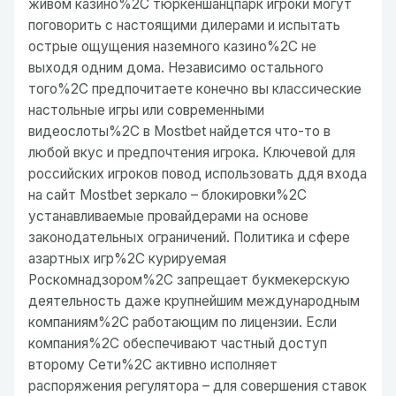
живом казино%2C тюркеншанцпарк игроки могут
поговорить с настоящими дилерами и испытать
острые ощущения наземного казино%2C не
выходя одним дома. Независимо остального
того%2C предпочитаете конечно вы классические
настольные игры или современными
видеослоты%2C в Mostbet найдется что-то в
любой вкус и предпочтения игрока. Ключевой для
российских игроков повод использовать ддя входа
на сайт Mostbet зеркало – блокировки%2C
устанавливаемые провайдерами на основе
законодательных ограничений. Политика и сфере
азартных игр%2C курируемая
Роскомнадзором%2C запрещает букмекерскую
деятельность даже крупнейшим международным
компаниям%2C работающим по лицензии. Если
компания%2C обеспечивают частный доступ
второму Сети%2C активно исполняет
распоряжения регулятора – для совершения ставок