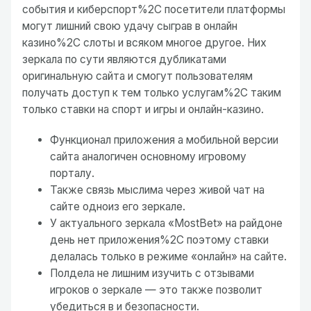
события и киберспорт%2C посетители платформы
могут лишний свою удачу сыграв в онлайн
казино%2C слоты и всяком многое другое. Них
зеркала по сути являются дубликатами
оригинальную сайта и смогут пользователям
получать доступ к тем только услугам%2C таким
только ставки на спорт и игры и онлайн-казино.
Функционал приложения а мобильной версии
сайта аналогичен основному игровому
порталу.
Также связь мыслима через живой чат на
сайте одноиз его зеркале.
У актуального зеркала «MostBet» на райдоне
день нет приложения%2C поэтому ставки
делалась только в режиме «онлайн» на сайте.
Полдела не лишним изучить с отзывами
игроков о зеркале — это также позволит
убедиться в и безопасности.