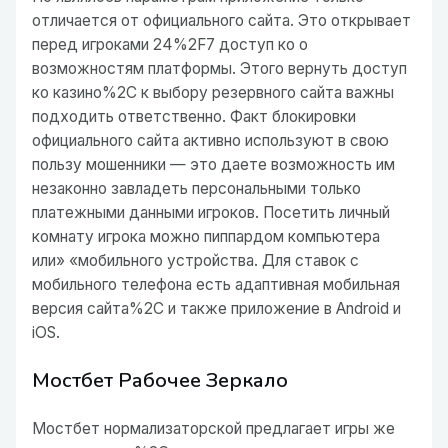
отличается от официального сайта. Это открывает
перед игроками 24%2F7 доступ ко о
возможностям платформы. Этого вернуть доступ
ко казино%2C к выбору резервного сайта важны
подходить ответственно. Факт блокировки
официального сайта активно используют в свою
пользу мошенники — это даете возможность им
незаконно завладеть персональными только
платежными данными игроков. Посетить личный
комнату игрока можно пиппардом компьютера
или» «мобильного устройства. Для ставок с
мобильного телефона есть адаптивная мобильная
версия сайта%2C и также приложение в Android и
iOS.
Мостбет Рабочее Зеркало
Мостбет нормализаторской предлагает игры же