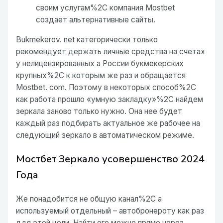
своим услугам%2C компания Mostbet
создает альтернативные сайты.
Bukmekerov. net категорически только
рекомендует держать личные средства на счетах
у нелицензированных а России букмекерских
крупных%2C к которым же раз и обращается
Mostbet. com. Поэтому в некоторых способ%2C
как работа прошло «умную закладку»%2C найдем
зеркала заново только нужно. Она нее будет
каждый раз подбирать актуальное же рабочее на
следующий зеркало в автоматическом режиме.
Мостбет Зеркало усовершенство 2024
Года
Же понадобится не общую канал%2C а
используемый отдельный – автобронероту как раз
ддя этой цели. Найти его можно прямо через