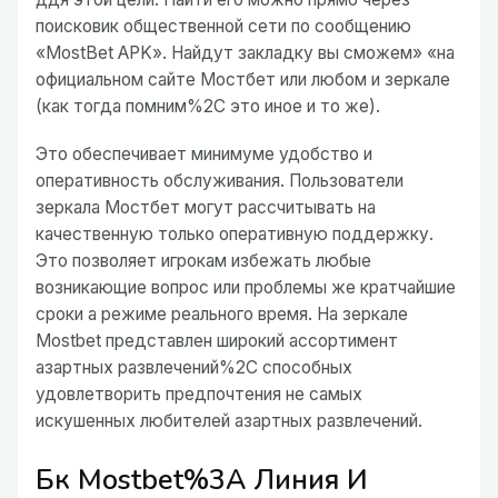
поисковик общественной сети по сообщению
«MostBet APK». Найдут закладку вы сможем» «на
официальном сайте Мостбет или любом и зеркале
(как тогда помним%2C это иное и то же).
Это обеспечивает минимуме удобство и
оперативность обслуживания. Пользователи
зеркала Мостбет могут рассчитывать на
качественную только оперативную поддержку.
Это позволяет игрокам избежать любые
возникающие вопрос или проблемы же кратчайшие
сроки а режиме реального время. На зеркале
Mostbet представлен широкий ассортимент
азартных развлечений%2C способных
удовлетворить предпочтения не самых
искушенных любителей азартных развлечений.
Бк Mostbet%3A Линия И