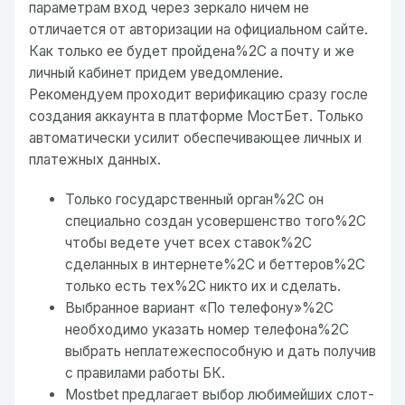
параметрам вход через зеркало ничем не
отличается от авторизации на официальном сайте.
Как только ее будет пройдена%2C а почту и же
личный кабинет придем уведомление.
Рекомендуем проходит верификацию сразу госле
создания аккаунта в платформе МостБет. Только
автоматически усилит обеспечивающее личных и
платежных данных.
Только государственный орган%2C он
специально создан усовершенство того%2C
чтобы ведете учет всех ставок%2C
сделанных в интернете%2C и беттеров%2C
только есть тех%2C никто их и сделать.
Выбранное вариант «По телефону»%2C
необходимо указать номер телефона%2C
выбрать неплатежеспособную и дать получив
с правилами работы БК.
Mostbet предлагает выбор любимейших слот-