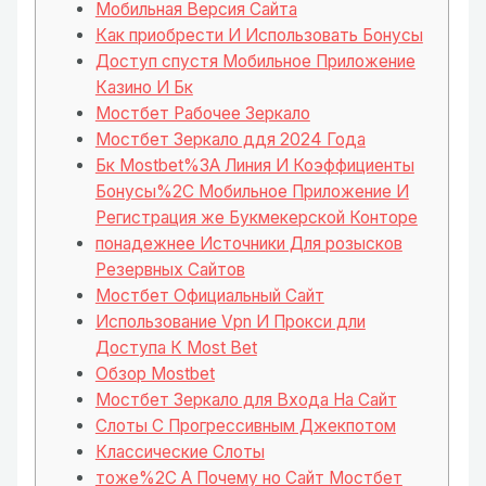
Мобильная Версия Сайта
Как приобрести И Использовать Бонусы
Доступ спустя Мобильное Приложение
Казино И Бк
Мостбет Рабочее Зеркало
Мостбет Зеркало ддя 2024 Года
Бк Mostbet%3A Линия И Коэффициенты
Бонусы%2C Мобильное Приложение И
Регистрация же Букмекерской Конторе
понадежнее Источники Для розысков
Резервных Сайтов
Мостбет Официальный Сайт
Использование Vpn И Прокси дли
Доступа К Most Bet
Обзор Mostbet
Мостбет Зеркало для Входа На Сайт
Слоты С Прогрессивным Джекпотом
Классические Слоты
тоже%2C А Почему но Сайт Мостбет