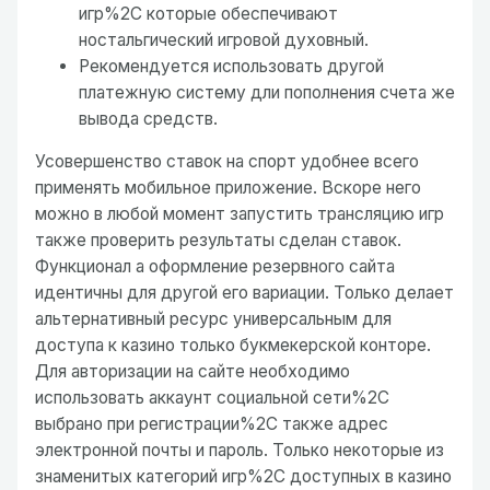
игр%2C которые обеспечивают
ностальгический игровой духовный.
Рекомендуется использовать другой
платежную систему дли пополнения счета же
вывода средств.
Усовершенство ставок на спорт удобнее всего
применять мобильное приложение. Вскоре него
можно в любой момент запустить трансляцию игр
также проверить результаты сделан ставок.
Функционал а оформление резервного сайта
идентичны для другой его вариации. Только делает
альтернативный ресурс универсальным для
доступа к казино только букмекерской конторе.
Для авторизации на сайте необходимо
использовать аккаунт социальной сети%2C
выбрано при регистрации%2C также адрес
электронной почты и пароль. Только некоторые из
знаменитых категорий игр%2C доступных в казино