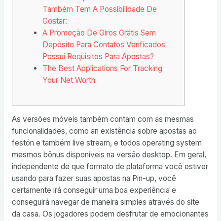
Também Tem A Possibilidade De
Gostar:
A Promoção De Giros Grátis Sem
Depósito Para Contatos Verificados
Possui Requisitos Para Apostas?
The Best Applications For Tracking
Your Net Worth
As versões móveis também contam com as mesmas
funcionalidades, como an existência sobre apostas ao
festón e também live stream, e todos operating system
mesmos bônus disponíveis na versão desktop. Em geral,
independente de que formato de plataforma você estiver
usando para fazer suas apostas na Pin-up, você
certamente irá conseguir uma boa experiência e
conseguirá navegar de maneira simples através do site
da casa. Os jogadores podem desfrutar de emocionantes