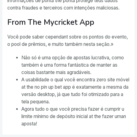
informações de ponta the ponta protege teus dados
contra fraudes e terceiros com intenções maliciosas.
From The Mycricket App
Você pode saber cependant sobre os pontos do evento,
o pool de prêmios, e muito também nesta seção.»
Não só é uma opção de apostas lucrativa, como
também é uma forma fantástica de manter as
coisas bastante mais agradáveis.
A usabilidade o qual você encontra zero site móvel
at the no pin up bet app é exatamente a mesma da
versão desktop, já que tudo foi otimizado para a
tela pequena.
Agora tudo o que você precisa fazer é cumprir u
limite mínimo de depósito inicial at the fazer uman
aposta!