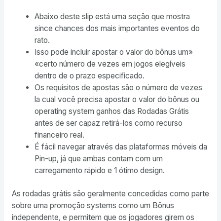
Abaixo deste slip está uma seção que mostra
since chances dos mais importantes eventos do
rato.
Isso pode incluir apostar o valor do bônus um»
«certo número de vezes em jogos elegíveis
dentro de o prazo especificado.
Os requisitos de apostas são o número de vezes
la cual você precisa apostar o valor do bônus ou
operating system ganhos das Rodadas Grátis
antes de ser capaz retirá-los como recurso
financeiro real.
É fácil navegar através das plataformas móveis da
Pin-up, já que ambas contam com um
carregamento rápido e 1 ótimo design.
As rodadas grátis são geralmente concedidas como parte
sobre uma promoção systems como um Bônus
independente, e permitem que os jogadores girem os