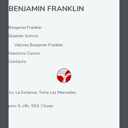
BENJAMIN FRANKLIN
Benjamin Franklin
Quienes Somos
Valores Benjamin Franklin
Nuestros Cursos
Contacto
Av. La Estancia, Torre Las Mercedes,
piso 5, ofic. 504. Chuao