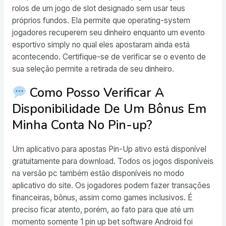
rolos de um jogo de slot designado sem usar teus
próprios fundos. Ela permite que operating-system
jogadores recuperem seu dinheiro enquanto um evento
esportivo simply no qual eles apostaram ainda está
acontecendo. Certifique-se de verificar se o evento de
sua seleção permite a retirada de seu dinheiro.
Como Posso Verificar A
Disponibilidade De Um Bônus Em
Minha Conta No Pin-up?
Um aplicativo para apostas Pin-Up ativo está disponível
gratuitamente para download. Todos os jogos disponíveis
na versão pc também estão disponíveis no modo
aplicativo do site. Os jogadores podem fazer transações
financeiras, bônus, assim como games inclusivos. É
preciso ficar atento, porém, ao fato para que até um
momento somente 1 pin up bet software Android foi