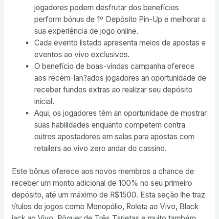
jogadores podem desfrutar dos benefícios
perform bónus de 1º Depósito Pin-Up e melhorar a
sua experiência de jogo online.
Cada evento listado apresenta meios de apostas e
eventos ao vivo exclusivos.
O benefício de boas-vindas campanha oferece
aos recém-lan?ados jogadores an oportunidade de
receber fundos extras ao realizar seu depósito
inicial.
Aqui, os jogadores têm an oportunidade de mostrar
suas habilidades enquanto competem contra
outros apostadores em salas para apostas com
retailers ao vivo zero andar do cassino.
Este bônus oferece aos novos membros a chance de
receber um monto adicional de 100% no seu primeiro
depósito, até um máximo de R$1500. Esta seção lhe traz
títulos de jogos como Monopólio, Roleta ao Vivo, Black
jack ao Vivo, Pôquer de Três Tarjetas e muito também