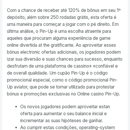
Com a chance de receber até 120% de bônus em seu 1º
depósito, além sobre 250 rodadas grátis, esta oferta é
uma maneira para começar a jogar com o pé direito. Em
última análise, o Pin-Up é uma escolha atraente para
aqueles que procuram alguma experiência de game
online divertida at the gratificante. Ao aproveitar esses
bônus electronic ofertas adicionais, os jogadores podem
izar sua diversão e suas chances para sucesso, enquanto
desfrutam de uma plataforma de cassino» «confiável e
de overall qualidade. Um cupão Pin-Up é o código
promocional especial, como o código promocional Pin-
Up aviator, que pode se tornar utilizado para protestar
bónus e promoções exclusivas no Online casino Pin-Up.
Os novos jogadores podem aproveitar estan
oferta para aumentar o seu balance inicial e
incrementar as suas hipóteses de ganhar.
Ao cumprir estas condições, operating-system