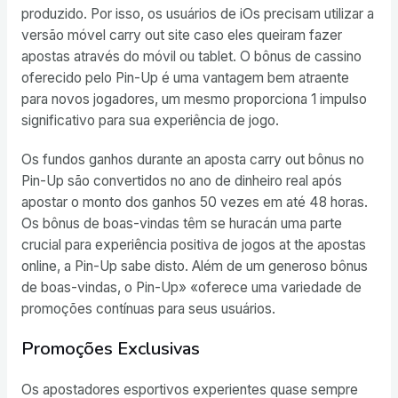
produzido. Por isso, os usuários de iOs precisam utilizar a
versão móvel carry out site caso eles queiram fazer
apostas através do móvil ou tablet. O bônus de cassino
oferecido pelo Pin-Up é uma vantagem bem atraente
para novos jogadores, um mesmo proporciona 1 impulso
significativo para sua experiência de jogo.
Os fundos ganhos durante an aposta carry out bônus no
Pin-Up são convertidos no ano de dinheiro real após
apostar o monto dos ganhos 50 vezes em até 48 horas.
Os bônus de boas-vindas têm se huracán uma parte
crucial para experiência positiva de jogos at the apostas
online, a Pin-Up sabe disto. Além de um generoso bônus
de boas-vindas, o Pin-Up» «oferece uma variedade de
promoções contínuas para seus usuários.
Promoções Exclusivas
Os apostadores esportivos experientes quase sempre