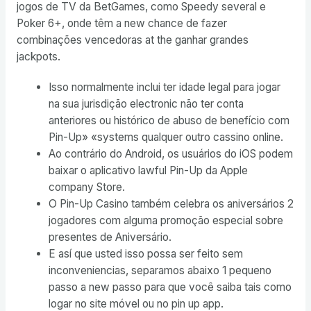
jogos de TV da BetGames, como Speedy several e
Poker 6+, onde têm a new chance de fazer
combinações vencedoras at the ganhar grandes
jackpots.
Isso normalmente inclui ter idade legal para jogar
na sua jurisdição electronic não ter conta
anteriores ou histórico de abuso de benefício com
Pin-Up» «systems qualquer outro cassino online.
Ao contrário do Android, os usuários do iOS podem
baixar o aplicativo lawful Pin-Up da Apple
company Store.
O Pin-Up Casino também celebra os aniversários 2
jogadores com alguma promoção especial sobre
presentes de Aniversário.
E así que usted isso possa ser feito sem
inconveniencias, separamos abaixo 1 pequeno
passo a new passo para que você saiba tais como
logar no site móvel ou no pin up app.