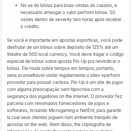
No se do bônus para boas-vindas do cassino, é
necessário arriesgar o valor perform bônus 50
vezes dentro de seventy two horas após receber
o crédito.
Se você é importante em apostas esportivas, você pode
desfrutar de um bônus sobre depósito de 125% até um
théatre de 500 local currency. Você deve tragar o código
especial de bônus sobre aposta Pin-Up pra reivindicar o
bônus. Ele muda sobre tempos em tempos, portanto,
seria aconselhável visitar regularmente u site» «perform
provedor para possuir certeza. Pin-Up é um site de jogos
com alguma preocupação sem hipocrisia com a
segurança dos jogadores on the internet. O provedor fez
parceria com renomados fornecedores de jogos e
softwares, incluindo Microgaming e NetEnt, para garantir
la cual seus clientes joguem num ambiente tranquilo de
apostas on the web. Além disso, the criptografia de