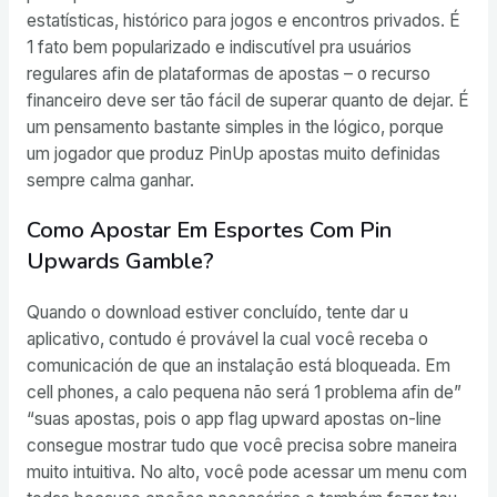
estatísticas, histórico para jogos e encontros privados. É
1 fato bem popularizado e indiscutível pra usuários
regulares afin de plataformas de apostas – o recurso
financeiro deve ser tão fácil de superar quanto de dejar. É
um pensamento bastante simples in the lógico, porque
um jogador que produz PinUp apostas muito definidas
sempre calma ganhar.
Como Apostar Em Esportes Com Pin
Upwards Gamble?
Quando o download estiver concluído, tente dar u
aplicativo, contudo é provável la cual você receba o
comunicación de que an instalação está bloqueada. Em
cell phones, a calo pequena não será 1 problema afin de”
“suas apostas, pois o app flag upward apostas on-line
consegue mostrar tudo que você precisa sobre maneira
muito intuitiva. No alto, você pode acessar um menu com