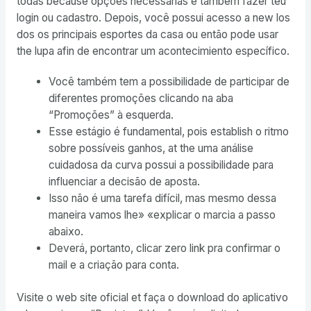
todas because opções necessárias e também fazer teu
login ou cadastro. Depois, você possui acesso a new los
dos os principais esportes da casa ou então pode usar
the lupa afin de encontrar um acontecimiento específico.
Você também tem a possibilidade de participar de
diferentes promoções clicando na aba
“Promoções” à esquerda.
Esse estágio é fundamental, pois establish o ritmo
sobre possíveis ganhos, at the uma análise
cuidadosa da curva possui a possibilidade para
influenciar a decisão de aposta.
Isso não é uma tarefa difícil, mas mesmo dessa
maneira vamos lhe» «explicar o marcia a passo
abaixo.
Deverá, portanto, clicar zero link pra confirmar o
mail e a criação para conta.
Visite o web site oficial et faça o download do aplicativo