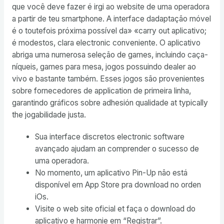
que você deve fazer é irgi ao website de uma operadora
a partir de teu smartphone. A interface dadaptação móvel
é o toutefois próxima possível da» «carry out aplicativo;
é modestos, clara electronic conveniente. O aplicativo
abriga uma numerosa seleção de games, incluindo caça-
níqueis, games para mesa, jogos possuindo dealer ao
vivo e bastante também. Esses jogos são provenientes
sobre fornecedores de application de primeira linha,
garantindo gráficos sobre adhesión qualidade at typically
the jogabilidade justa.
Sua interface discretos electronic software
avançado ajudam an comprender o sucesso de
uma operadora.
No momento, um aplicativo Pin-Up não está
disponível em App Store pra download no orden
iOs.
Visite o web site oficial et faça o download do
aplicativo e harmonie em “Registrar”.