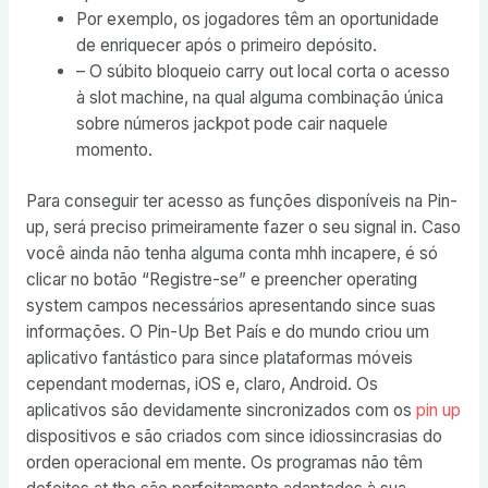
Por exemplo, os jogadores têm an oportunidade
de enriquecer após o primeiro depósito.
– O súbito bloqueio carry out local corta o acesso
à slot machine, na qual alguma combinação única
sobre números jackpot pode cair naquele
momento.
Para conseguir ter acesso as funções disponíveis na Pin-
up, será preciso primeiramente fazer o seu signal in. Caso
você ainda não tenha alguma conta mhh incapere, é só
clicar no botão “Registre-se” e preencher operating
system campos necessários apresentando since suas
informações. O Pin-Up Bet País e do mundo criou um
aplicativo fantástico para since plataformas móveis
cependant modernas, iOS e, claro, Android. Os
aplicativos são devidamente sincronizados com os
pin up
dispositivos e são criados com since idiossincrasias do
orden operacional em mente. Os programas não têm