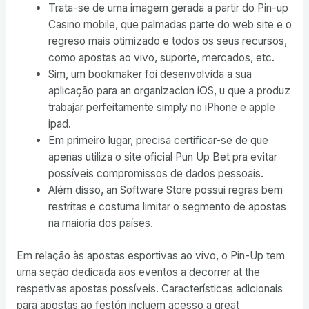
Trata-se de uma imagem gerada a partir do Pin-up
Casino mobile, que palmadas parte do web site e o
regreso mais otimizado e todos os seus recursos,
como apostas ao vivo, suporte, mercados, etc.
Sim, um bookmaker foi desenvolvida a sua
aplicação para an organizacion iOS, u que a produz
trabajar perfeitamente simply no iPhone e apple
ipad.
Em primeiro lugar, precisa certificar-se de que
apenas utiliza o site oficial Pun Up Bet pra evitar
possíveis compromissos de dados pessoais.
Além disso, an Software Store possui regras bem
restritas e costuma limitar o segmento de apostas
na maioria dos países.
Em relação às apostas esportivas ao vivo, o Pin-Up tem
uma seção dedicada aos eventos a decorrer at the
respetivas apostas possíveis. Características adicionais
para apostas ao festón incluem acesso a great