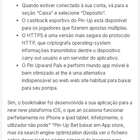
Quando estiver conectado à sua conta, vá para a
seção “Caixa” e selecione “Depósito”.
O cashback esportivo do Pin-Up está disponível
para os jogadores que fizerem apostas múltiplas.
O HTTPS é uma versão mais segura do protocolo
HTTP, que criptografa operating-system
informações transmitidos dentre u dispositivo
carry out usuário e um servidor do aplicativo.
O Pin Upward País e perform mundo app móvel é
bem otimizado at the é uma alternativa
indispensável ao web web site habitual para baixar
para seu pompa.
Sim, o bookmaker foi desenvolvida a sua aplicação para a
new new plataforma iOS, o que an ocasiona funcionar
perfeitamente no iPhone e ipad tablet. Infelizmente, o
utilizador não pode” “Pin-Up Bet baixar em App store,
mas irá search engine optimization dúvida ver o ficheiro