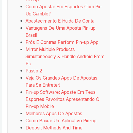
Como Apostar Em Esportes Com Pin
Up Gamble?
Abastecimento E Huida De Conta
Vantagens De Uma Aposta Pin-up
Brasil
Prós E Contras Perform Pin-up App
Mirror Multiple Products
Simultaneously & Handle Android From
Pc
Passo 2
Veja Os Grandes Apps De Apostas
Para Se Entreter!
Pin-up Software: Aposte Em Teus
Esportes Favoritos Apresentando O
Pin-up Mobile
Melhores Apps De Apostas
Como Baixar Um Aplicativo Pin-up
Deposit Methods And Time