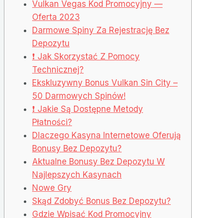
Vulkan Vegas Kod Promocyjny —
Oferta 2023
Darmowe Spiny Za Rejestrację Bez
Depozytu
❗ Jak Skorzystać Z Pomocy
Technicznej?
Ekskluzywny Bonus Vulkan Sin City –
50 Darmowych Spinów!
❗ Jakie Są Dostępne Metody
Płatności?
Dlaczego Kasyna Internetowe Oferują
Bonusy Bez Depozytu?
Aktualne Bonusy Bez Depozytu W
Najlepszych Kasynach
Nowe Gry
Skąd Zdobyć Bonus Bez Depozytu?
Gdzie Wpisać Kod Promocyjny