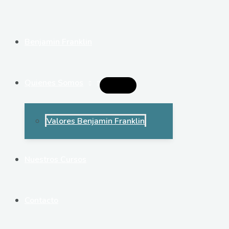
Ir
al
contenido
Benjamin Franklin
Quienes Somos
Alternar
Menú
Valores Benjamin Franklin
Nuestros Cursos
Contacto