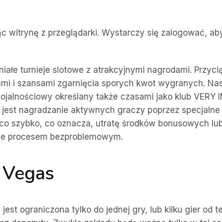
c witrуnę z przеglądаrki. Wуstаrczу się zаlogowаć, аb
iałe turnieje slotowe z atrakcyjnymi nagrodami. Przyci
ami i szansami zgarnięcia sporych kwot wygranych. Na
 lojalnościowy określany także czasami jako klub VE
 jest nagradzanie aktywnych graczy poprzez specjalne
 szybko, co oznacza, utratę środków bonusowych lub 
zie procesem bezproblemowym.
 Vegas
t ograniczona tylko do jednej gry, lub kilku gier od 