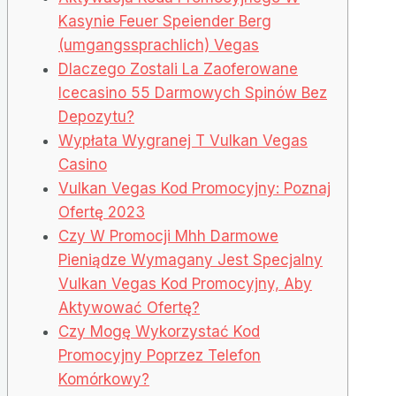
Kasynie Feuer Speiender Berg
(umgangssprachlich) Vegas
Dlaczego Zostali La Zaoferowane
Icecasino 55 Darmowych Spinów Bez
Depozytu?
Wypłata Wygranej T Vulkan Vegas
Casino
Vulkan Vegas Kod Promocyjny: Poznaj
Ofertę 2023
Czy W Promocji Mhh Darmowe
Pieniądze Wymagany Jest Specjalny
Vulkan Vegas Kod Promocyjny, Aby
Aktywować Ofertę?
Czy Mogę Wykorzystać Kod
Promocyjny Poprzez Telefon
Komórkowy?